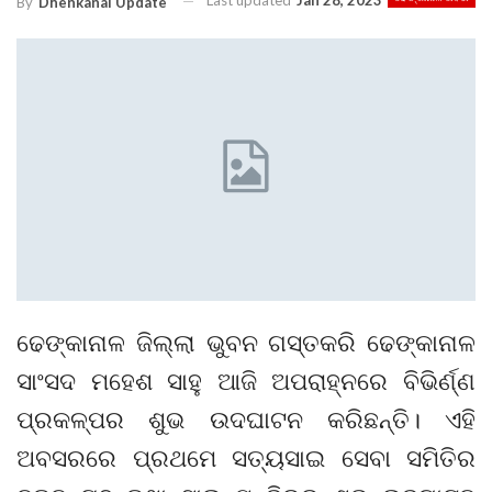
Last updated
Jan 28, 2023
By
Dhenkanal Update
ଢେଙ୍କାନାଳ ଜିଲ୍ଲା ଭୁବନ ଗସ୍ତକରି ଢେଙ୍କାନାଳ
ସାଂସଦ ମହେଶ ସାହୁ ଆଜି ଅପରାହ୍ନରେ ବିଭିର୍ଣ୍ଣ
ପ୍ରକଳ୍ପର ଶୁଭ ଉଦଘାଟନ କରିଛନ୍ତି। ଏହି
ଅବସରରେ ପ୍ରଥମେ ସତ୍ୟସାଇ ସେବା ସମିତିର