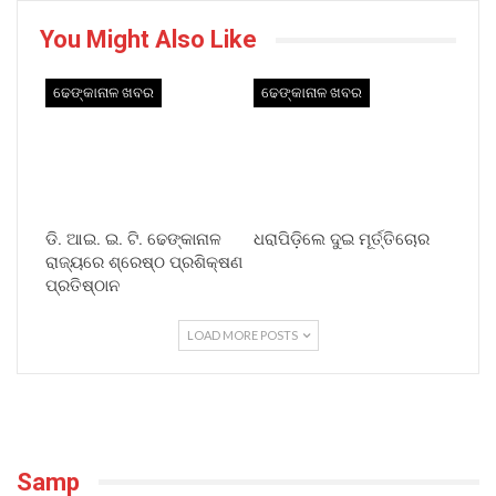
You Might Also Like
ଢେଙ୍କାନାଳ ଖବର
ଢେଙ୍କାନାଳ ଖବର
ଡି. ଆଇ. ଇ. ଟି. ଢେଙ୍କାନାଳ
ଧରାପିଡ଼ିଲେ ଦୁଇ ମୂର୍ତ୍ତିଚୋର
ରାଜ୍ୟରେ ଶ୍ରେଷ୍ଠ ପ୍ରଶିକ୍ଷଣ
ପ୍ରତିଷ୍ଠାନ
LOAD MORE POSTS
Samp