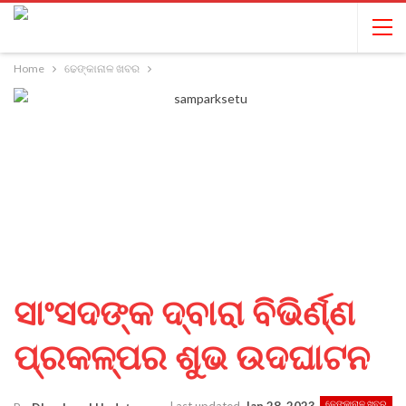
Home
ଢେଙ୍କାନାଳ ଖବର
ସାଂସଦଙ୍କ ଦ୍ବାରା ବିଭିର୍ଣ୍ଣ
ପ୍ରକଳ୍ପର ଶୁଭ ଉଦଘାଟନ
ଢେଙ୍କାନାଳ ଖବର