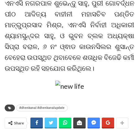
ଏନଏସି ନଗରପାଳ ଶୁଭେନ୍ଦୁ ସାହୁ, ପୁରୀ ଗୋବର୍ଦ୍ଧନ
ପୀଠ ଆଦିତ୍ୟ ବାହୀନୀ ମହାସଚିବ ପଣ୍ଡିତ
ମାତ୍ରୁପ୍ରସାଦ ମିଶ୍ର, ଏନଏସି ନିର୍ବାହୀ ଅଧିକାରୀ
ଶ୍ୟାମସୁନ୍ଦର ସାହୁ, ଓ ଭୁବନ ବ୍ଲକ ଅଧ୍ୟକ୍ଷା
ସିପ୍ରା ବରାଳ, ୬ ନଂ ଓ୍ଵାଡ କାଉନସିଲର ଶୁସାନ୍ତ
ବେହେରା ଉପସ୍ଥିତ ଥିବାବେଳେ ଶତାଧିକ ବିଜେଢି କର୍ମୀ
ଉପସ୍ଥିତ ରହି ସହଯୋଗ କରିଥିଲେ।
#dhenkanal #dhenkanalupdate
Share