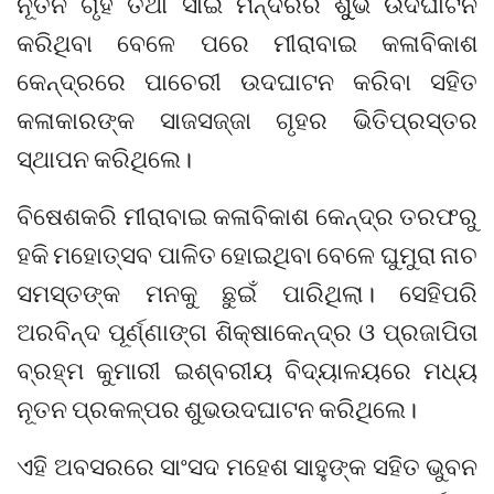
ନୂତନ ଗୃହ ତଥା ସାଇ ମନ୍ଦିରର ଶୁୁଭ ଉଦଘାଟନ
କରିଥିବା ବେଳେ ପରେ ମୀରାବାଇ କଳାବିକାଶ
କେନ୍ଦ୍ରରେ ପାଚେରୀ ଉଦଘାଟନ କରିବା ସହିତ
କଳାକାରଙ୍କ ସାଜସଜ୍ଜା ଗୃହର ଭିତିପ୍ରସ୍ତର
ସ୍ଥାପନ କରିଥିଲେ।
ବିଷେଶକରି ମୀରାବାଇ କଳାବିକାଶ କେନ୍ଦ୍ର ତରଫରୁ
ହକି ମହୋତ୍ସବ ପାଳିତ ହୋଇଥିବା ବେଳେ ଘୁମୁରା ନାଚ
ସମସ୍ତଙ୍କ ମନକୁ ଛୁଇଁ ପାରିଥିଲା। ସେହିପରି
ଅରବିନ୍ଦ ପୂର୍ଣ୍ଣାଙ୍ଗ ଶିକ୍ଷାକେନ୍ଦ୍ର ଓ ପ୍ରଜାପିତା
ବ୍ରହ୍ମ କୁମାରୀ ଇଶ୍ବରୀୟ ବିଦ୍ୟାଳୟରେ ମଧ୍ୟ
ନୂତନ ପ୍ରକଳ୍ପର ଶୁଭଉଦଘାଟନ କରିଥିଲେ।
ଏହି ଅବସରରେ ସାଂସଦ ମହେଶ ସାହୁଙ୍କ ସହିତ ଭୁବନ