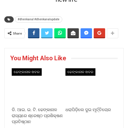
#dhenkanal #dhenkanalupdate
Share
You Might Also Like
ଢେଙ୍କାନାଳ ଖବର
ଢେଙ୍କାନାଳ ଖବର
ଡି. ଆଇ. ଇ. ଟି. ଢେଙ୍କାନାଳ
ଧରାପିଡ଼ିଲେ ଦୁଇ ମୂର୍ତ୍ତିଚୋର
ରାଜ୍ୟରେ ଶ୍ରେଷ୍ଠ ପ୍ରଶିକ୍ଷଣ
ପ୍ରତିଷ୍ଠାନ