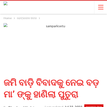
Home
ଢେଙ୍କାନାଳ ଖବର
ଜମି ବାଡ଼ି ବିବାଦକୁ ନେଇ ବଡ଼
ମା’ ଙ୍କୁ ହାଣିଲା ପୁତୁରା
ଢେଙ୍କାନାଳ ଖବର