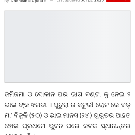
Last updated
Jul 23, 2023
By
Dhenkanal Update
ଜମିଜମା ଓ ଦୋକାନ ଘର ଭାଗ ବଣ୍ଟା କୁ ନେଇ ୨
ଭାଇ ଙ୍କ ଝଗଡା । ପୁତୁରା ର କଟୁରୀ ଚୋଟ ରେ ବଡ଼
ମା’ ବିଜୁଳି (୫୦) ଓ ଭାଇ ମାନସ (୨୪ ) ଗୁରୁତର ଆହତ
ହୋଇ ପ୍ରଥମେ ଭୁବନ ପରେ କଟକ ସ୍ଥାନାନ୍ତର