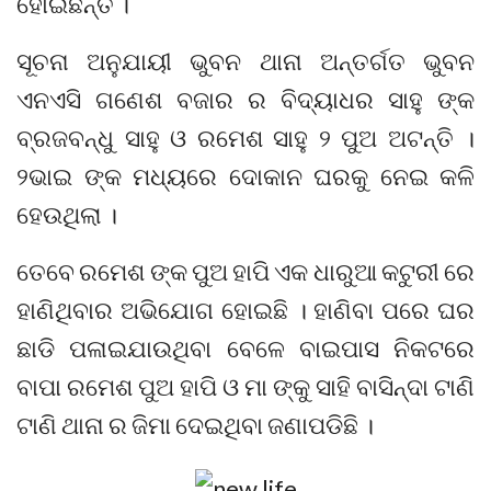
ହୋଇଛନ୍ତି ।
ସୂଚନା ଅନୁଯାୟୀ ଭୁବନ ଥାନା ଅନ୍ତର୍ଗତ ଭୁବନ
ଏନଏସି ଗଣେଶ ବଜାର ର ବିଦ୍ୟାଧର ସାହୁ ଙ୍କ
ବ୍ରଜବନ୍ଧୁ ସାହୁ ଓ ରମେଶ ସାହୁ ୨ ପୁଅ ଅଟନ୍ତି ।
୨ଭାଇ ଙ୍କ ମଧ୍ୟରେ ଦୋକାନ ଘରକୁ ନେଇ କଳି
ହେଉଥିଲା ।
ତେବେ ରମେଶ ଙ୍କ ପୁଅ ହାପି ଏକ ଧାରୁଆ କଟୁରୀ ରେ
ହାଣିଥିବାର ଅଭିଯୋଗ ହୋଇଛି । ହାଣିବା ପରେ ଘର
ଛାଡି ପଳାଇଯାଉଥିବା ବେଳେ ବାଇପାସ ନିକଟରେ
ବାପା ରମେଶ ପୁଅ ହାପି ଓ ମା ଙ୍କୁ ସାହି ବାସିନ୍ଦା ଟାଣି
ଟାଣି ଥାନା ର ଜିମା ଦେଇଥିବା ଜଣାପଡିଛି ।