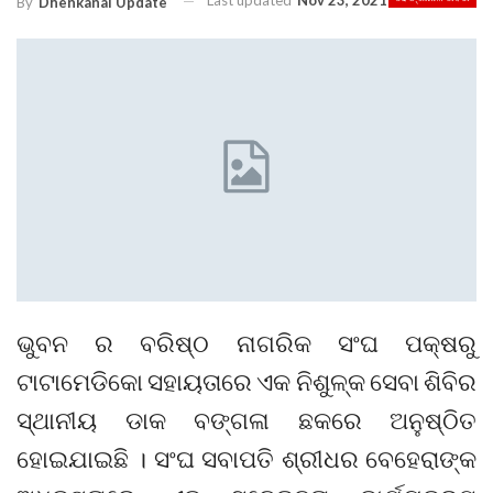
Last updated
Nov 23, 2021
By
Dhenkanal Update
ଭୁବନ ର ବରିଷ୍ଠ ନାଗରିକ ସଂଘ ପକ୍ଷରୁ
ଟାଟାମେଡିକୋ ସହାୟତାରେ ଏକ ନିଶୁଳ୍କ ସେବା ଶିବିର
ସ୍ଥାନୀୟ ଡାକ ବଙ୍ଗଳା ଛକରେ ଅନୁଷ୍ଠିତ
ହୋଇଯାଇଛି । ସଂଘ ସବାପତି ଶ୍ରୀଧର ବେହେରାଙ୍କ