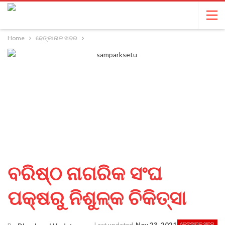
Home
ଢେଙ୍କାନାଳ ଖବର
ବରିଷ୍ଠ ନାଗରିକ ସଂଘ
ପକ୍ଷରୁ ନିଶୁଳ୍କ ଚିକିତ୍ସା
ଢେଙ୍କାନାଳ ଖବର