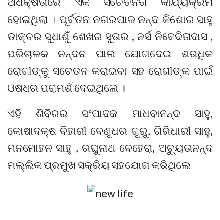
ଅଧକ୍ଷତାରେ ଏକ ସଚେତନତା କାର୍ଯ୍ୟକ୍ରମ
ହୋଇଥିଲା । ପୂର୍ବତନ ନଗରପାଳ ନନ୍ଦ କିଶୋର ସାହୁ
ଡାକ୍ତର ସୁଧାଶୁଁ ଶେଖର ସୁତାର , ନର୍ସ ନିବେଦିତାଦାସ ,
ପରିଚାଳକ ନନ୍ଦନ ପାଲ ଯୋଗଦେଇ ଶତାଧିକ
ରୋଗୀଙ୍କୁ ସଚେତନ କରାଇବା ସହ ରୋଗୀଙ୍କ ପାଇଁ
ଓଷଧର ପରାମର୍ଶ ଦେଇଥିଲେ ।
ଏହି ଶିବିରର ସଂପାଦକ ମାଧବାନନ୍ଦ ସାହୁ,
କୋଷାଦକ୍ଷ ବିହାରୀ ବେଣୁଧର ଗୁରୁ, ଗିରିଧାରୀ ସାହୁ,
ମନମୋହନ ସାହୁ , ରଘୁନାଥ ବେହେରା, ଅଚ୍ୟୁତାନନ୍ଦ
ମଲ୍ଲିକ ପ୍ରମୁଖ ସକ୍ରିୟ ସହଯୋଗ କରିଥିଲେ