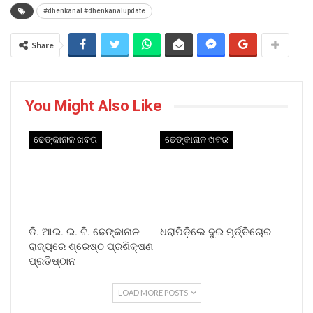
#dhenkanal #dhenkanalupdate
Share
You Might Also Like
ଢେଙ୍କାନାଳ ଖବର
ଢେଙ୍କାନାଳ ଖବର
ଡି. ଆଇ. ଇ. ଟି. ଢେଙ୍କାନାଳ
ଧରାପିଡ଼ିଲେ ଦୁଇ ମୂର୍ତ୍ତିଚୋର
ରାଜ୍ୟରେ ଶ୍ରେଷ୍ଠ ପ୍ରଶିକ୍ଷଣ
ପ୍ରତିଷ୍ଠାନ
LOAD MORE POSTS