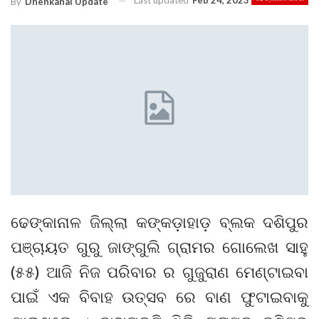
Last updated
Feb 24, 2023
By
Dhenkanal Update
ଢେଙ୍କାନାଳ ଜିଲ୍ଲା କଙ୍କଡ଼ାହାଡ଼ ବ୍ଲକ ଦଶିପୁର
ପଞ୍ଚାୟତ ଗୁରୁ ଜାଙ୍ଗୁଲି ଗ୍ରାମର ଗୋଲେଖ ସାହୁ
(୫୫) ଆଜି ନିଜ ପରିବାର ର ଗୁଜୁରାଣ ମେଣ୍ଟାଇବା
ପାଇଁ ଏକ ବିବାହ ଉତ୍ସବ ରେ ବାଣ ଫୁଟାଇବାକୁ