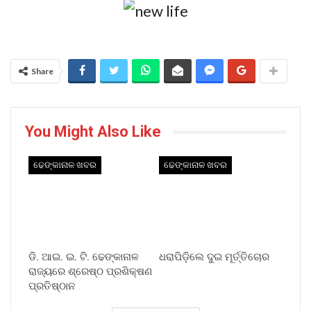
Share
You Might Also Like
ଢେଙ୍କାନାଳ ଖବର
ଢେଙ୍କାନାଳ ଖବର
ଡି. ଆଇ. ଇ. ଟି. ଢେଙ୍କାନାଳ
ଧରାପିଡ଼ିଲେ ଦୁଇ ମୂର୍ତ୍ତିଚୋର
ରାଜ୍ୟରେ ଶ୍ରେଷ୍ଠ ପ୍ରଶିକ୍ଷଣ
ପ୍ରତିଷ୍ଠାନ