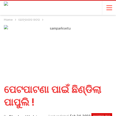
Home
ଢେଙ୍କାନାଳ ଖବର
ପେଟପାଟଣା ପାଇଁ ଛିଣ୍ଡିଲା
ପାପୁଲି !
ଢେଙ୍କାନାଳ ଖବର