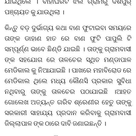
ଯାଇଥିଲେ । ବାହାଘରଟି ଝିଲି ଗ୍ରାମରୁ ଦଶିପୁର୍
ପଞ୍ଚାୟତ କୁ ଯାଉଥିଲା ।
କିନ୍ତୁ ବଡ଼ ଦୁର୍ଭାଗ୍ୟ କଥା ବାଣ ଫୁଟାଇବା ସମୟରେ
ତାଙ୍କ ଡାହାଣ ହାତ ରେ ବାଣ ଫୁଟି ପାପୁଲି ଟି
ସମ୍ପୂର୍ଣ୍ଣ ଭାବେ ଛିଣ୍ଡି ଯାଇଛି । ତାଙ୍କୁ ଗ୍ରାମବାସୀ
ଙ୍କ ସହଯୋଗ ରେ ତାଳଚେର ସ୍ଥିତ ମଣ୍ଡାପାଳ
ମେଡିକାଲ କୁ ନିଆଯାଇଛି । ପାଖରେ ମହାବିରୋଡ ରେ
ମେଡିକାଲ ଥିଲେ ମଧ୍ୟ କୌଣସି ପ୍ରକାର ସୁବିଧା
ନଥିବାରୁ ତାଙ୍କୁ ତାଳଚେର ପଠାଯାଇଛି ।ଆହତ
ଗୋଲେଖ ଅତ୍ୟନ୍ତ ଗରିବ ଶ୍ରେଣୀର ହେତୁ ତାଙ୍କୁ
ସରକାରୀ ସାହାଯ୍ୟ ପ୍ରଦାନ କରିବାକୁ ଗ୍ରାମବାସୀ
ଜିଲ୍ଲାପାଳ ଙ୍କ ଠାରେ ଦାବି ଜଣାଇଛନ୍ତି ।