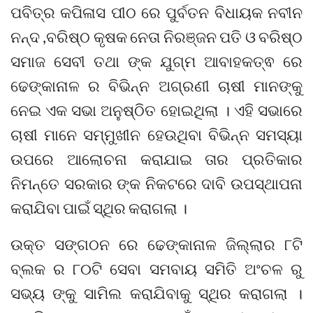
ପବିତ୍ର କପିଳାସ ପୀଠ ରେ ପୁର୍ବତନ ବିଧାୟକ ନବୀନ
ନନ୍ଦ ,ବରିଷ୍ଠ କୃଷକ ନେତା ନିରଞ୍ଜନ ପତି ଓ ବରିଷ୍ଠ
ସମାଜ ସେବୀ ତଥା ଙ୍କ ଯୁଗ୍ମ ଆବାହକତ୍ଵ ରେ
ଢେଙ୍କାନାଳ ର ବିଭିନ୍ନ ଅଗ୍ରଣୀ ଚାଷୀ ମାନଙ୍କୁ
ନେଇ ଏକ ସଭା ଅନୁଷ୍ଠିତ ହୋଇଥିଲା । ଏହି ସଭାରେ
ଚାଷୀ ମାନେ ସମ୍ମୁଖୀନ ହେଉଥିବା ବିଭିନ୍ନ ସମସ୍ୟା
ଉପରେ ଆଲୋଚନା କରାଯାଇ ତାର ପ୍ରତିକାର
ନିମନ୍ତେ ସରକାର ଙ୍କ ନିକଟରେ ଦାବି ଉପସ୍ଥାପନା
କରାଯିବା ପାଇଁ ସ୍ଥିର କରାଗଲା ।
ଉକ୍ତ ସଙ୍ଗଠନ ରେ ଢେଙ୍କାନାଳ ଜିଲ୍ଲାର ୮ଟି
ବ୍ଲକ ର ୮୦ଟି ସେବା ସମବାୟ ସମିତି ଅଂଚଳ ରୁ
ସଭ୍ୟ ଙ୍କୁ ସାମିଲ କରାଯିବାକୁ ସ୍ଥିର କରାଗଲା ।