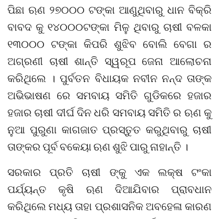
ପିଛା ଋଣ ୨୭୦୦୦ ଟଙ୍କା ଆଣୁଥିବାରୁ ଧାନ ବିକ୍ରି
ବାବଦ କୁ ୧୪୦୦୦ଟଙ୍କା ମିଳୁ ଥିବାରୁ ଚାଷୀ ବଳକା
୧୩୦୦୦ ଟଙ୍କା କିପରି ଶୁଝିବ ବୋଲି ବେଗା ର
ଅଗ୍ରଣୀ ଚାଷୀ ଶାନ୍ତି ସ୍ୱରୂପ ଜେନା ଆଲୋଚନା
କରିଥିଲେ । ପୁର୍ବତନ ବିଧାୟକ ନବୀନ ନନ୍ଦ ତାଙ୍କ
ଅଭିଭାଷଣ ରେ ସମବାୟ ସମିତି ଗୁଡିକରେ ହଜାର
ହଜାର ଚାଷୀ ଦୀର୍ଘ ଦିନ ଧରି ସମବାୟ ସମିତି ର ଋଣ କୁ
ନୁଆ ପୁରୁଣା କାଗଜାତ ପ୍ରସ୍ତୁତ କରୁଥିବାରୁ ଚାଷୀ
ତାଙ୍କର ପୂର୍ବ ବକେୟା ଋଣ ଶୁଝି ପାରୁ ନାହାନ୍ତି ।
ସରକାର ପ୍ରତି ଚାଷୀ ଙ୍କୁ ଏକ ଲକ୍ଷ ଟଂକା
ପର୍ଯ୍ୟନ୍ତ କୃଷି ଋଣ ଦିଆଯିବାର ପ୍ରାବଧାନ
କରିଥିଲେ ମଧ୍ୟ ତାହା ପ୍ରଶାସନିକ ଅବହେଳା କାରଣ