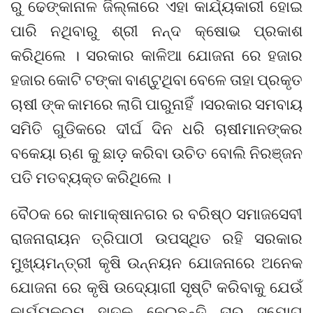
ରୁ ଢେଙ୍କାନାଳ ଜିଲ୍ଳାରେ ଏହା କାର୍ଯ୍ୟକାରୀ ହୋଇ
ପାରି ନଥିବାରୁ ଶ୍ରୀ ନନ୍ଦ କ୍ଷୋଭ ପ୍ରକାଶ
କରିଥିଲେ । ସରକାର କାଳିଆ ଯୋଜନା ରେ ହଜାର
ହଜାର କୋଟି ଟଙ୍କା ବାଣ୍ଟୁଥିବା ବେଳେ ତାହା ପ୍ରକୃତ
ଚାଷୀ ଙ୍କ କାମରେ ଲାଗି ପାରୁନାହିଁ ।ସରକାର ସମବାୟ
ସମିତି ଗୁଡିକରେ ଦୀର୍ଘ ଦିନ ଧରି ଚାଷୀମାନଙ୍କର
ବକେୟା ଋଣ କୁ ଛାଡ଼ କରିବା ଉଚିତ ବୋଲି ନିରଞ୍ଜନ
ପତି ମତବ୍ୟକ୍ତ କରିଥିଲେ ।
ବୈଠକ ରେ କାମାକ୍ଷାନଗର ର ବରିଷ୍ଠ ସମାଜସେବୀ
ରାଜନାରାୟନ ତ୍ରିପାଠୀ ଉପସ୍ଥିତ ରହି ସରକାର
ମୁଖ୍ୟମନ୍ତ୍ରୀ କୃଷି ଉନ୍ନୟନ ଯୋଜନାରେ ଅନେକ
ଯୋଜନା ରେ କୃଷି ଉଦ୍ୟୋଗୀ ସୃଷ୍ଟି କରିବାକୁ ଯେଉଁ
କାର୍ଯ୍ୟକ୍ରମ ହାତକୁ ନେଇଛନ୍ତି ତାର ସୁଯୋଗ