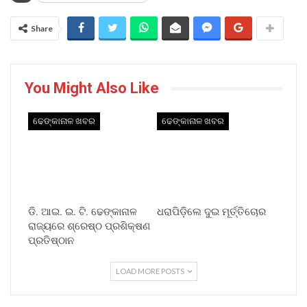
Share
You Might Also Like
ଢେଙ୍କାନାଳ ଖବର
ଢେଙ୍କାନାଳ ଖବର
ଡି. ଆଇ. ଇ. ଟି. ଢେଙ୍କାନାଳ
ଧରାପିଡ଼ିଲେ ଦୁଇ ମୂର୍ତ୍ତିଚୋର
ରାଜ୍ୟରେ ଶ୍ରେଷ୍ଠ ପ୍ରଶିକ୍ଷଣ
ପ୍ରତିଷ୍ଠାନ
LOAD MORE POSTS