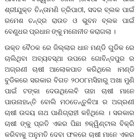
ଶ୍ରୀଯୁକ୍ତ ଚିନ୍ତାମଣି ତ୍ରିପାଠୀ, ସଦର ବ୍ଲକ ପାଇଁ
ରମେଶ ଚନ୍ଦ୍ର ରାଉତ ଓ ଭୁବନ ବ୍ଲକ ପାଇଁ
ବେଣୁଧର ପ୍ରଧାନ ଙ୍କୁ ମନୋନୀତ କରାଗଲା ।
ଉକ୍ତ ବୈଠକ ରେ ଜିଲ୍ଲାର ଧାନ ମଣ୍ଡି ଗୁଡିକ ରେ
ଚାଲିଥିବା ଅବ୍ୟବସ୍ଥା ଉପରେ ଗୋବିନ୍ଦପୁର ର
ଅଗ୍ରଣୀ ଚାଷୀ ଆଲୋକପାତ କରିଥିଲେ ।ମଣ୍ଡି
ବୁଡିକରେ ସରକାର ବିଗତ ୨୦୦୮ମସିହାରୁ ଅଖା ମୁଣି
ପାଇଁ ଟଙ୍କା ଦେଉଥିଲେବି ତାହା ଚାଷୀ ମାନେ
ପାଉନାହାନ୍ତି ବୋଲି ମଠତେନ୍ତୁଳିଆ ର ଅଗ୍ରଣୀ
ଚାଷୀ ଉଦୟ ନାଥ ପାଣିଗ୍ରାହୀ କହିଥିଲେ । ସରକାର
ଚାଷୀ ଙ୍କୁ ପ୍ରତି ଏକର ପିଛା ୭କ୍ୱିଣ୍ଟାଲ ବିକ୍ରି
କରିବାକୁ ଅନୁମତି ଦେବା ଫଳରେ ଚାଷୀ ମାନେ ଏକର