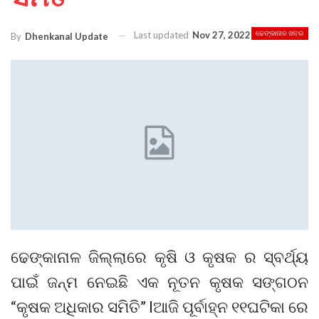
Last updated
Nov 27, 2022
ଢେଙ୍କାନାଳ ଖବର
By
Dhenkanal Update
ଢେଙ୍କାନାଳ ଜିଲ୍ଲାରେ କୃଷି ଓ କୃଷକ ର ସ୍ବର୍ଥ୍ୟ
ପାଇଁ ଜନ୍ମ ନେଇଛି ଏକ ନୂତନ କୃଷକ ସଙ୍ଗଠନ
“କୃଷକ ଅଧିକାର ସମିତି” lଆଜି ପୂର୍ବାହ୍ନ ୧୧ଘଟିକା ରେ