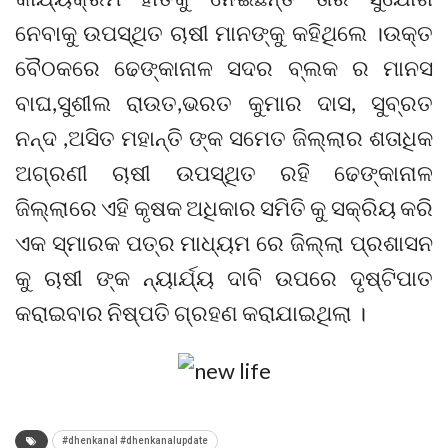
ନେବାକୁ ଉପସ୍ଥିତ ଚାଷୀ ମାନଙ୍କୁ କହିଥିଲେ ।ଉକ୍ତ
ବୈଠକରେ ଢେଙ୍କାନାଳ ସଦର ବ୍ଲକ ର ମାନସ
ବାଘ,ସୁଶୀଲ ରାଉତ,ଭରତ କୁମାର ଦାସ, ସୁବ୍ରତ
ନନ୍ଦ ,ଅସିତ ମହାନ୍ତି ଙ୍କ ସମେତ ଜିଲ୍ଲାର ଶତାଧିକ
ଅଗ୍ରଣୀ ଚାଷୀ ଉପସ୍ଥିତ ରହି ଢେଙ୍କାନାଳ
ଜିଲ୍ଲାରେ ଏହି କୃଷକ ଅଧିକାର ସମିତି କୁ ସକ୍ରିୟ କରି
ଏକ ସ୍ମାରକ ପତ୍ର ମାଧ୍ୟମ ରେ ଜିଲ୍ଲା ପ୍ରଶାସନ
କୁ ଚାଷୀ ଙ୍କ ନ୍ୟାର୍ଯ୍ୟ ଦାବି ଉପରେ ଦୃଷ୍ଟିପାତ
କରାଇବାର ନିଷ୍ପତି ଗ୍ରହଣ କରାଯାଇଥିଲା ।
#dhenkanal #dhenkanalupdate