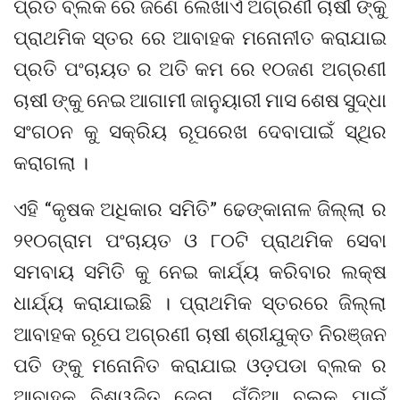
ପ୍ରତି ବ୍ଲକ ରେ ଜଣେ ଲେଖାଏଁ ଅଗ୍ରଣୀ ଚାଷୀ ଙ୍କୁ
ପ୍ରାଥମିକ ସ୍ତର ରେ ଆବାହକ ମନୋନୀତ କରାଯାଇ
ପ୍ରତି ପଂଚାୟତ ର ଅତି କମ ରେ ୧୦ଜଣ ଅଗ୍ରଣୀ
ଚାଷୀ ଙ୍କୁ ନେଇ ଆଗାମୀ ଜାନୁୟାରୀ ମାସ ଶେଷ ସୁଦ୍ଧା
ସଂଗଠନ କୁ ସକ୍ରିୟ ରୂପରେଖ ଦେବାପାଇଁ ସ୍ଥିର
କରାଗଲା ।
ଏହି “କୃଷକ ଅଧିକାର ସମିତି” ଢେଙ୍କାନାଳ ଜିଲ୍ଲା ର
୨୧୦ଗ୍ରାମ ପଂଚାୟତ ଓ ୮୦ଟି ପ୍ରାଥମିକ ସେବା
ସମବାୟ ସମିତି କୁ ନେଇ କାର୍ଯ୍ୟ କରିବାର ଲକ୍ଷ
ଧାର୍ଯ୍ୟ କରାଯାଇଛି । ପ୍ରାଥମିକ ସ୍ତରରେ ଜିଲ୍ଲା
ଆବାହକ ରୂପେ ଅଗ୍ରଣୀ ଚାଷୀ ଶ୍ରୀଯୁକ୍ତ ନିରଞ୍ଜନ
ପତି ଙ୍କୁ ମନୋନିତ କରାଯାଇ ଓଡ଼ପଡା ବ୍ଲକ ର
ଆବାହକ ବିଶ୍ୱଜିତ ଜେନା ,ଗଁଦିଆ ବ୍ଲକ ପାଇଁ