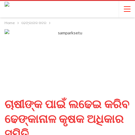
Home
ଢେଙ୍କାନାଳ ଖବର
ଚାଷୀଙ୍କ ପାଇଁ ଲଢେଇ କରିବ
ଢେଙ୍କାନାଳ କୃଷକ ଅଧିକାର
ସମିତି