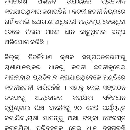
ବସ୍ତାରଖି ଅଭିନବ ଉପାୟରେ ପ୍ରତିବାଦ
କରାଯାଇଥିବାର ଜଣାପଡିଛି । କଟନୀ ଛଟନୀ ନିୟମରେ
ନାହିଁ ବୋଲି ଯୋଗାଣ ଅଧିକାରୀ ମନ୍ତବ୍ୟ ଦେଉଥିବା
ବେଳେ ମିଲର ମାନେ ଧାନ କାଟୁଥିବାର ସଙ୍ଘ
ଅଭିଯୋଗ କରିଛି ।
ଜିଲ୍ଲା ନିବର୍ନିମାଣ କୃଷକ ସଙ୍ଗଠନତରଫରୁ
ଚାଷୀମାନଙ୍କର ଧାନରୁ କଟନୀ ଛଟନୀକୁନେଇ
ବାରମ୍ବାର ପ୍ରତିବାଦ କରାଯାଉଥିବେଳେ ମଣ୍ଡିରେ
କଟନୀଛଟନୀ ଜାରିରହିଛି । ଏହାକୁ ନେଇ ସଙ୍ଗଠନ
ତରଫରୁ ଆନ୍ଦୋଳନ କରାଯିବା ସହିତଧାନ
କ୍ୱିଣ୍ଟାଲ ପିଛା ୪କେଜିରୁ ୨୦ କେଜି ପର୍ଯ୍ୟନ୍ତ
କଟାଯିବା,ଚାଷୀ ମାନଙ୍କୁ ଅଖା ଟଙ୍କା ଫେରସ୍ତ
କରାନଯିବା, ପରିବହନକୁ ନେଇ ଧାନ ବସ୍ତାରଖି