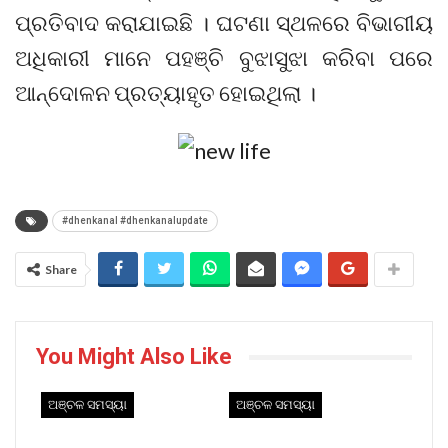
ପ୍ରତିବାଦ କରାଯାଇଛି । ଘଟଣା ସ୍ଥଳରେ ବିଭାଗୀୟ
ଅଧିକାରୀ ମାନେ ପହଞ୍ଚି ବୁଝାସୁଝା କରିବା ପରେ
ଆନ୍ଦୋଳନ ପ୍ରତ୍ୟାହୃତ ହୋଇଥିଲା ।
#dhenkanal #dhenkanalupdate
Share
You Might Also Like
ଅଞ୍ଚଳ ସମସ୍ୟା
ଅଞ୍ଚଳ ସମସ୍ୟା