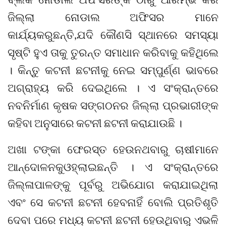
ଜିଲ୍ଲା ନୋଡାଲ ଅଫିସର ମାନେ
କାର୍ଯ୍ୟକରୁଛନ୍ତି,ଯଦି କୌଣସି ସ୍ଥାନରେ ସମସ୍ୟା
ସୃଷ୍ଟି ହୁଏ ତାକୁ ତୁରନ୍ତ ସମାଧାନ କରିବାକୁ କହିଥିଲେ
। କିନ୍ତୁ କଟନୀ ଛଟନୀକୁ ନେଇ ସମ୍ପୁର୍ଣ୍ଣ ଭାବରେ
ଅଗ୍ରାହ୍ୟ କରି ଦେଇଥିଲେ । ଏ ସଂକ୍ରାନ୍ତରେ
ନବନିର୍ମାଣ କୃଷକ ସଙ୍ଗଠନର ଜିଲ୍ଲା ପ୍ରଭାରୀଙ୍କ
କହିବା ଅନୁସାରେ କଟନୀ ଛଟନୀ କରାଯାଉଛି ।
ଅଖା ଟଙ୍କା ଫେରସ୍ତ ହେଉନଥବାରୁ ଚାଷୀମାନେ
ଆନ୍ଦୋଳନକୁଓହ୍ଲାଇଛନ୍ତି । ଏ ସଂକ୍ରାନ୍ତରେ
ଜିଲ୍ଳାପାଳଙ୍କୁ ପୂର୍ବରୁ ଅଭିଯୋଗ କରାଯାଇଥିଲା
ଏବଂ ସେ କଟନୀ ଛଟନୀ ହେବନାହିଁ ବୋଲି ପ୍ରତିଶୃତି
ଦେବା ପରେ ମଧ୍ୟ କଟନୀ ଛଟନୀ ହେଉଥିବାରୁ ଏଭଳି