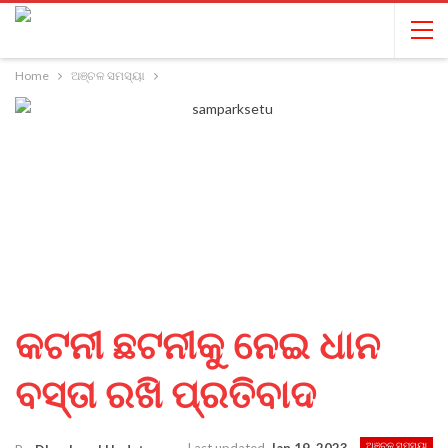
Home
ଅଞ୍ଚଳ ସମସ୍ୟା
କଟନୀ ଛଟନୀକୁ ନେଇ ଧାନ
ବସ୍ତା ରଖି ପ୍ରତିବାଦ
ଅଞ୍ଚଳ ସମସ୍ୟା