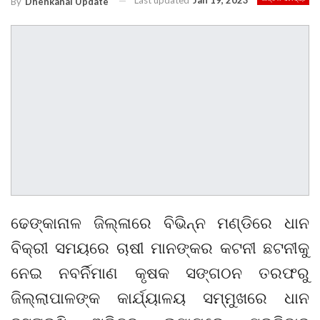
Last updated
Jan 19, 2023
By
Dhenkanal Update
ଢେଙ୍କାନାଳ ଜିଲ୍ଳାରେ ବିଭିନ୍ନ ମଣ୍ଡିରେ ଧାନ
ବିକ୍ରୀ ସମୟରେ ଚାଷୀ ମାନଙ୍କର କଟନୀ ଛଟନୀକୁ
ନେଇ ନବର୍ନିମାଣ କୃଷକ ସଙ୍ଗଠନ ତରଫରୁ
ଜିଲ୍ଲାପାଳଙ୍କ କାର୍ଯ୍ୟାଳୟ ସମ୍ମୁଖରେ ଧାନ