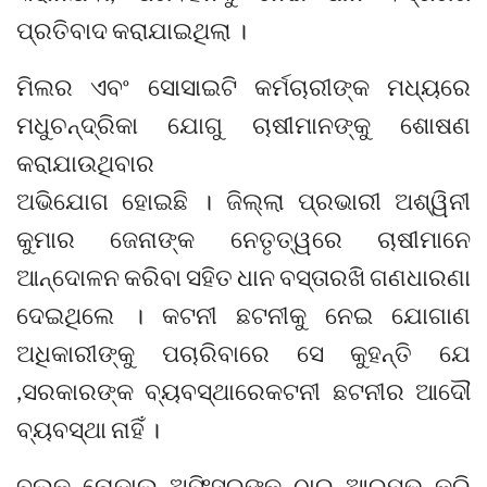
ପ୍ରତିବାଦ କରାଯାଇଥିଲା ।
ମିଲର ଏବଂ ସୋସାଇଟି କର୍ମଚାରୀଙ୍କ ମଧ୍ୟରେ
ମଧୁଚନ୍ଦ୍ରିକା ଯୋଗୁ ଚାଷୀମାନଙ୍କୁ ଶୋଷଣ
କରାଯାଉଥିବାର
ଅଭିଯୋଗ ହୋଇଛି । ଜିଲ୍ଲା ପ୍ରଭାରୀ ଅଶ୍ୱିନୀ
କୁମାର ଜେନାଙ୍କ ନେତୃତ୍ୱରେ ଚାଷୀମାନେ
ଆନ୍ଦୋଳନ କରିବା ସହିତ ଧାନ ବସ୍ତାରଖି ଗଣଧାରଣା
ଦେଇଥିଲେ । କଟନୀ ଛଟନୀକୁ ନେଇ ଯୋଗାଣ
ଅଧିକାରୀଙ୍କୁ ପଚାରିବାରେ ସେ କୁହନ୍ତି ଯେ
,ସରକାରଙ୍କ ବ୍ୟବସ୍ଥାରେକଟନୀ ଛଟନୀର ଆଦୌ
ବ୍ୟବସ୍ଥା ନାହିଁ ।
ବ୍ଲକ ନୋଡାଲ ଅଫିସରଙ୍କ ଠାରୁ ଆରମ୍ଭ କରି