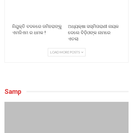
ନିଯୁକ୍ତି ବଦଳରେ ଜମିହରାଙ୍କୁ
ଅଧ୍ୟକ୍ଷା ସସ୍ମିତାରାଣୀ ନାୟକ
ଏମଜିଏମ ର ଧମକ !
ଦେଲେ ବିଡ଼ିଓଙ୍କ ନାମରେ
ଏତଲା
LOAD MORE POSTS
Samp