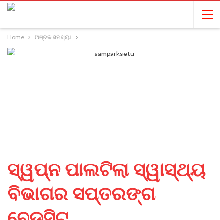
Home
ଅଞ୍ଚଳ ସମସ୍ୟା
ସ୍ୱପ୍ନ ପାଲଟିଲା ସ୍ୱାସ୍ଥ୍ୟ
ବିଭାଗର ସପ୍ତରଙ୍ଗ
ବେଡ଼ସିଟ,