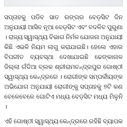
ସପ୍ତାହକୁ ପଡିବ ସାତ ରଙ୍ଗର ବେଡ଼ସିଟ ଦିନ
ଅନୁଯାୟୀ ଆସିବ ନୂଆ ବେଡ଼ସିଟ ଏବଂ ବଦଳିବ ପୁରୁଣା
। ରାଜ୍ୟ ସ୍ୱାସ୍ଥ୍ୟ ବିଭାଗ ନିର୍ମଳ ଯୋଜନା ଅନୁଯାୟୀ
କିଛି ଏଭଳି ନିୟମ ଲାଗୁ କରାଯାଇଛି। ହେଲେ ଏହାର
ବିପରୀତ ବ୍ୟବସ୍ଥା ଦେଖାଯାଇଛି ଢେଙ୍କାନାଳ
ଜିଲ୍ଲା ଗଁଦିଆ ବ୍ଲକ ଶ୍ରୀରାମଚନ୍ଦ୍ରପୁର ଗୋଷ୍ଠୀ
ସ୍ୱାସ୍ଥ୍ୟ କେନ୍ଦ୍ରରେ । ରୋଗୀଙ୍କ ସମ୍ପର୍କୀୟଙ୍କ
ଅଭିଯୋଗ ଅନୁଯାୟୀ ରୋଗୀଙ୍କୁ ସପ୍ତାହକୁ ୭ଟି କଣ
ବେଳେବେଳେ ଗୋଟିଏ ମଧ୍ୟ ବେଡ଼ସିଟ ମଧ୍ୟ ମିଳୁନି
।
ଏହି ଗୋଷ୍ଠୀ ସ୍ୱାସ୍ଥ୍ୟ କେନ୍ଦ୍ରରେ ରହିଛି ବ୍ୟାପକ