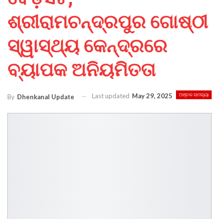
ଶ୍ରୀରାମଚନ୍ଦ୍ରପୁର ଗୋଷ୍ଠୀ
ସ୍ୱାସ୍ଥ୍ୟ କେନ୍ଦ୍ରରେ
ବ୍ୟାପକ ଅନିୟମିତତା
Last updated
May 29, 2025
ଅଞ୍ଚଳ ସମସ୍ୟା
By
Dhenkanal Update