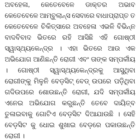
ଅବହେଳା, କେତେବେଳେ ଡାକ୍ତର ଅଭାବ
କେତେବେଳେ ଆମ୍ବୁଲାନ୍ସ ସେବାରେ ବାଧାପ୍ରାପ୍ତ ତ
କେତେବେଳେ ଚିକିତ୍ସାରେ ଅବହେଳା ଏଭଳି ବିଭିନ୍ନ
ବାଦବିବାଦ ଭିତରେ ରହି ଆସିଛି ଏହି ଗୋଷ୍ଠୀ
ସ୍ୱାସ୍ଥ୍ୟକେନ୍ଦ୍ର । ଏହା ଭିତରେ ଆଉ ଏକ
ଅଭିଯୋଗ ଆଣିଛନ୍ତି ରୋଗୀ ଏବଂ ତାଙ୍କ ସମ୍ପର୍କୀୟ
। ଗୋଷ୍ଠୀ ସ୍ୱାସ୍ଥ୍ୟକେନ୍ଦ୍ରକୁ ଆସୁଥିବା
ରୋଗୀଙ୍କୁ ମିଳୁନି ବେଡ଼ସିଟ୍ ବେଡ୍ ଉପରେ ପଡ଼ିଥିବା
ଗଦିଉପରେ ଶୋଉଛନ୍ତି ରୋଗୀ, ଯଦି ସମ୍ପର୍କୀୟ
ଏନେଇ ଅଭିଯୋଗ କରୁଛନ୍ତି ତେବେ ଦାୟିତ୍ବ
ତୁଳାଇବାକୁ ଗୋଟିଏ ବେଡ଼ସିଟ ଦିଆଯାଉଛି । ସେହି
ବେଡ଼ସିଟ କୁ ଧୋଇ ଶୁଖାଇ ବେଡ଼ରେ ପକାଉଛନ୍ତି
ରୋଗୀ ।