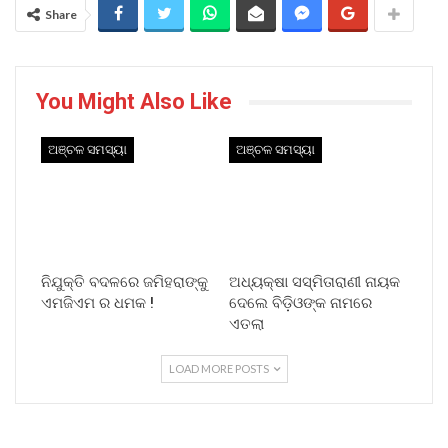
Share
You Might Also Like
ଅଞ୍ଚଳ ସମସ୍ୟା
ଅଞ୍ଚଳ ସମସ୍ୟା
ନିଯୁକ୍ତି ବଦଳରେ ଜମିହରାଙ୍କୁ
ଅଧ୍ୟକ୍ଷା ସସ୍ମିତାରାଣୀ ନାୟକ
ଏମଜିଏମ ର ଧମକ !
ଦେଲେ ବିଡ଼ିଓଙ୍କ ନାମରେ
ଏତଲା
LOAD MORE POSTS