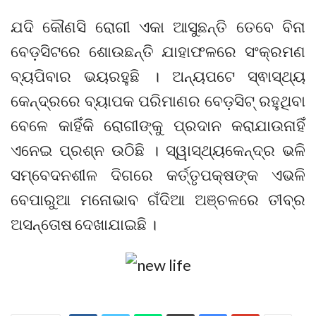
ଯଦି କୌଣସି ରୋଗୀ ଏକା ଆସୁଛନ୍ତି ତେବେ ବିନା
ବେଡ଼ସିଟରେ ଶୋଉଛନ୍ତି ଯାହାଫଳରେ ସଂକ୍ରମଣ
ବ୍ୟପିବାର ଭୟରହୁଛି । ଅନ୍ୟପଟେ ସ୍ଵାସ୍ଥ୍ୟ
କେନ୍ଦ୍ରରେ ବ୍ୟାପକ ପରିମାଣର ବେଡ଼ସିଟ୍ ରହୁଥିବା
ବେଳେ କାହିଁକି ରୋଗୀଙ୍କୁ ପ୍ରଦାନ କରାଯାଉନାହିଁ
ଏନେଇ ପ୍ରଶ୍ନ ଉଠିଛି । ସ୍ୱାସ୍ଥ୍ୟକେନ୍ଦ୍ର ଭଳି
ସମ୍ବେଦନଶୀଳ ଦିଗରେ କର୍ତ୍ତୃପକ୍ଷଙ୍କ ଏଭଳି
ବେପାରୁଆ ମନୋଭାବ ଗଁଦିଆ ଅଞ୍ଚଳରେ ତୀବ୍ର
ଅସନ୍ତୋଷ ଦେଖାଯାଇଛି ।