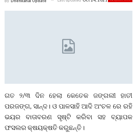
Last updated
Oct 24, 2021
By
Dhenkanal Update
ଗତ ୨/୩ ଦିନ ହେଲା କେତେକ ଜଙ୍ଗଲୀ ହାତୀ
ପରଜଙ୍ଗ, ସାନ୍ଦ। ଓ ପାଳସାହି ଆଦି ଅଂଚଳ ରେ ରହି
ଭୟର ବାତାବରଣ ସୃଷ୍ଟି କରିବା ସହ ବ୍ୟାପକ
ଫସଲର କ୍ଷୟକ୍ଷତି କରୁଛନ୍ତି।