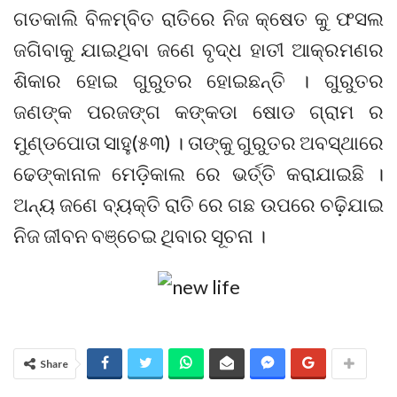
ଗତକାଲି ବିଳମ୍ବିତ ରାତିରେ ନିଜ କ୍ଷେତ କୁ ଫସଲ
ଜଗିବାକୁ ଯାଇଥିବା ଜଣେ ବୃଦ୍ଧ ହାତୀ ଆକ୍ରମଣର
ଶିକାର ହୋଇ ଗୁରୁତର ହୋଇଛନ୍ତି । ଗୁରୁତର
ଜଣଙ୍କ ପରଜଙ୍ଗ କଙ୍କଡା ଷୋଡ ଗ୍ରାମ ର
ମୁଣ୍ଡପୋତା ସାହୁ(୫୩) । ତାଙ୍କୁ ଗୁରୁତର ଅବସ୍ଥାରେ
ଢେଙ୍କାନାଳ ମେଡ଼ିକାଲ ରେ ଭର୍ତ୍ତି କରାଯାଇଛି ।
ଅନ୍ୟ ଜଣେ ବ୍ୟକ୍ତି ରାତି ରେ ଗଛ ଉପରେ ଚଢ଼ିଯାଇ
ନିଜ ଜୀବନ ବଞ୍ଚେଇ ଥିବାର ସୂଚନା ।
Share