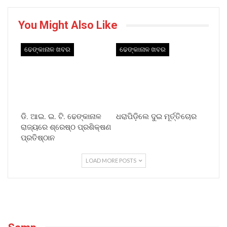
You Might Also Like
ଢେଙ୍କାନାଳ ଖବର
ଢେଙ୍କାନାଳ ଖବର
ଡି. ଆଇ. ଇ. ଟି. ଢେଙ୍କାନାଳ
ଧରାପିଡ଼ିଲେ ଦୁଇ ମୂର୍ତ୍ତିଚୋର
ରାଜ୍ୟରେ ଶ୍ରେଷ୍ଠ ପ୍ରଶିକ୍ଷଣ
ପ୍ରତିଷ୍ଠାନ
LOAD MORE POSTS