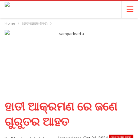
Home
ଢେଙ୍କାନାଳ ଖବର
ହାତୀ ଆକ୍ରମଣ ରେ ଜଣେ
ଗୁରୁତର ଆହତ
ଢେଙ୍କାନାଳ ଖବର