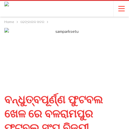
Home
ଢେଙ୍କାନାଳ ଖବର
ବନ୍ଧୁତ୍ବପୂର୍ଣ୍ଣ ଫୁଟବଲ
ଖେଳ ରେ ବଳରାମପୁର
ଫୁଟବଲ ସଂଘ ବିଜୟୀ