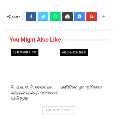
Share
You Might Also Like
ଢେଙ୍କାନାଳ ଖବର
ଢେଙ୍କାନାଳ ଖବର
ଡି. ଆଇ. ଇ. ଟି. ଢେଙ୍କାନାଳ
ଧରାପିଡ଼ିଲେ ଦୁଇ ମୂର୍ତ୍ତିଚୋର
ରାଜ୍ୟରେ ଶ୍ରେଷ୍ଠ ପ୍ରଶିକ୍ଷଣ
ପ୍ରତିଷ୍ଠାନ
LOAD MORE POSTS