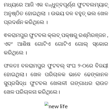
ମଧ୍ୟରେ ଆଜି ଏକ ବନ୍ଧୁତ୍ବପୂର୍ଣ୍ଣ ଫୁଟବଲମ୍ୟାଚ୍
ଅନୁଷ୍ଠିତ ହୋଇଥିଲା । ଉଭୟ ଦଳ ବହୁତ୍ ଭଲ ଖେଳ
ପ୍ରଦର୍ଶନ କରିଥିଲେ ।
ଵଳରାମପୁର ଫୁଟବଲ କ୍ଲବ୍ ପକ୍ଷରୁ ରଶ୍ମିରଞ୍ଜନ ,
ଏବଂ ଆଶିଷ ଗୋଟିଏ ଗୋଟିଏ ଗୋଲ୍ ସ୍କୋର
କରିଥିଲେ ।
ଫଳତଃ ବଳରାମପୁର ଫୁଟବଲ୍ ସଂଘ ୨-୦ରେ ବିଜୟୀ
ହୋଇଥିଲା। ଖେଳ ପରିଚାଳକ ଭାବେ ଢେଙ୍କାନଳ
ସୁପ୍ରସିଦ୍ଧ ଫୁଟବଲ ଖେଳାଳୀ ଗଙ୍ଗାଧର ରାଉତ
ଖେଳ ପରିଚାଳନା କରିଥିଲେ।