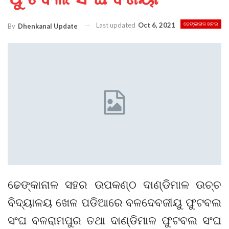
Last updated
Oct 6, 2021
ଢେଙ୍କାନାଳ ଖବର
By
Dhenkanal Update
ଢେଙ୍କାନାଳ ସହର ଉପକଣ୍ଠ ଦାଣ୍ଡିମାଳ ଉଚ୍ଚ
ବିଦ୍ୟାଳୟ ଖେଳ ପଡିଆରେ ବଳଦେବଜୀୟୁ ଫୁଟବଲ
ସଂଘ ବଳରାମପୁର ତଥା ଦାଣ୍ଡିମାଳ ଫୁଟବଲ ସଂଘ