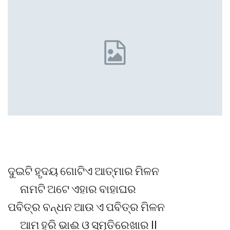
ଦୁଇଟି ହୃଦୟ ଗୋଟିଏ ଆତ୍ମାର ମିଳନ
ନାମଟି ଅଟେ ଏହାର ବାହାଘର
ପବିତ୍ର ବନ୍ଧନ ଆଉ ଏ ପବିତ୍ର ମିଳନ
ଆମ ହରି ଭାଈ ଓ ସ୍ମୃତିରେଖାର ll