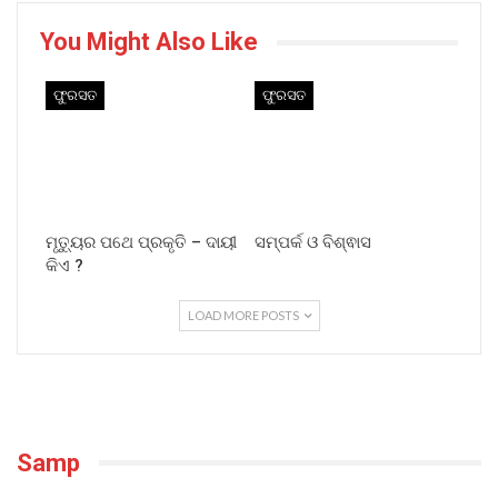
You Might Also Like
ଫୁରସତ
ଫୁରସତ
ମୃତ୍ୟୁର ପଥେ ପ୍ରକୃତି – ଦାୟୀ
ସମ୍ପର୍କ ଓ ବିଶ୍ଵାସ
କିଏ ?
LOAD MORE POSTS
Samp