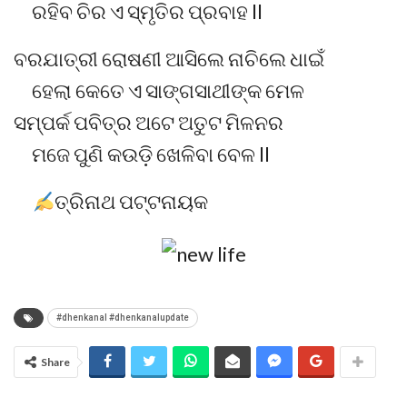
ରହିବ ଚିର ଏ ସ୍ମୃତିର ପ୍ରବାହ ll
ବରଯାତ୍ରୀ ରୋଷଣୀ ଆସିଲେ ନାଚିଲେ ଧାଇଁ
ହେଲା କେତେ ଏ ସାଙ୍ଗସାଥୀଙ୍କ ମେଳ
ସମ୍ପର୍କ ପବିତ୍ର ଅଟେ ଅତୁଟ ମିଳନର
ମଜେ ପୁଣି କଉଡ଼ି ଖେଳିବା ବେଳ ll
ତ୍ରିନାଥ ପଟ୍ଟନାୟକ
#dhenkanal #dhenkanalupdate
Share