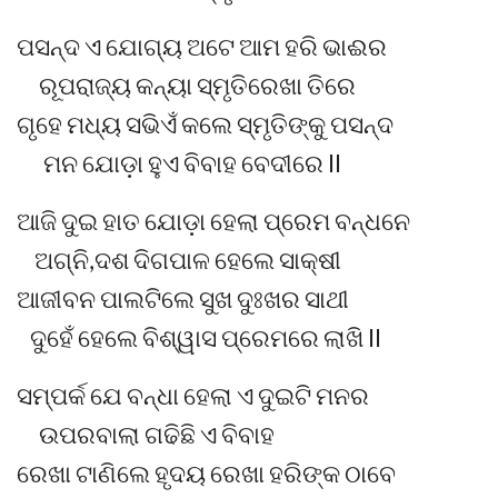
ପସନ୍ଦ ଏ ଯୋଗ୍ୟ ଅଟେ ଆମ ହରି ଭାଈର
ରୂପରାଜ୍ୟ କନ୍ୟା ସ୍ମୃତିରେଖା ତିରେ
ଗୃହେ ମଧ୍ୟ ସଭିଏଁ କଲେ ସ୍ମୃତିଙ୍କୁ ପସନ୍ଦ
ମନ ଯୋଡ଼ା ହୁଏ ବିବାହ ବେଦୀରେ ll
ଆଜି ଦୁଇ ହାତ ଯୋଡ଼ା ହେଲା ପ୍ରେମ ବନ୍ଧନେ
ଅଗ୍ନି,ଦଶ ଦିଗପାଳ ହେଲେ ସାକ୍ଷୀ
ଆଜୀବନ ପାଲଟିଲେ ସୁଖ ଦୁଃଖର ସାଥୀ
ଦୁହେଁ ହେଲେ ବିଶ୍ୱାସ ପ୍ରେମରେ ଲାଖି ll
ସମ୍ପର୍କ ଯେ ବନ୍ଧା ହେଲା ଏ ଦୁଇଟି ମନର
ଉପରବାଲା ଗଢିଛି ଏ ବିବାହ
ରେଖା ଟାଣିଲେ ହୃଦୟ ରେଖା ହରିଙ୍କ ଠାବେ