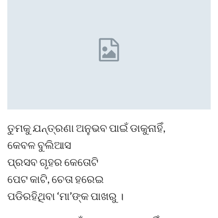
ତୁମକୁ ଯନ୍ତ୍ରଣା ଅନୁଭବ ପାଇଁ ଡାକୁନାହିଁ,
କେବଳ ବୁଲିଆସ
ପ୍ରସବ ଗୃହର କେତୋଟି
ପେଟ କାଟି, ଚେତା ହରେଇ
ପଡିରହିଥିବା ‘ମା’ଙ୍କ ପାଖରୁ ।