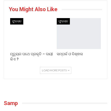
You Might Also Like
ଫୁରସତ
ଫୁରସତ
ମୃତ୍ୟୁର ପଥେ ପ୍ରକୃତି – ଦାୟୀ
ସମ୍ପର୍କ ଓ ବିଶ୍ଵାସ
କିଏ ?
LOAD MORE POSTS
Samp