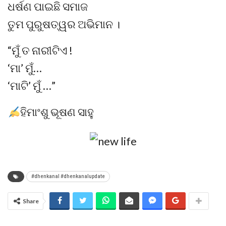
ଧର୍ଷଣ ପାଇଛି ସମାଜ
ତୁମ ପୁରୁଷତ୍ୱର ଅଭିମାନ ।
“ମୁଁ ତ ନାରୀଟିଏ !
‘ମା’ ମୁଁ…
‘ମାଟି’ ମୁଁ …”
ହିମାଂଶୁ ଭୂଷଣ ସାହୁ
#dhenkanal #dhenkanalupdate
Share