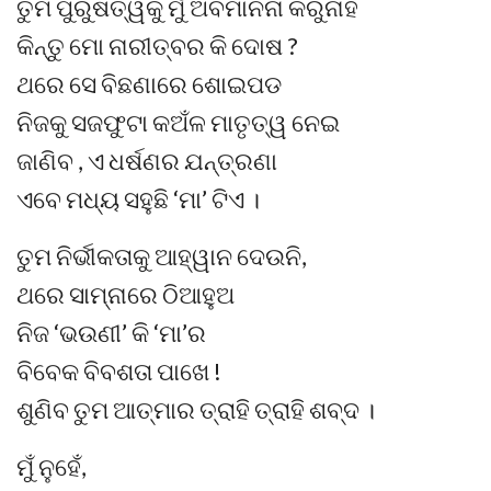
ତୁମ ପୁରୁଷତ୍ୱକୁ ମୁଁ ଅବମାନନା କରୁନାହିଁ
କିନ୍ତୁ ମୋ ନାରୀତ୍ବର କି ଦୋଷ ?
ଥରେ ସେ ବିଛଣାରେ ଶୋଇପଡ
ନିଜକୁ ସଜଫୁଟା କଅଁଳ ମାତୃତ୍ୱ ନେଇ
ଜାଣିବ , ଏ ଧର୍ଷଣର ଯନ୍ତ୍ରଣା
ଏବେ ମଧ୍ୟ ସହୁଛି ‘ମା’ ଟିଏ ।
ତୁମ ନିର୍ଭୀକତାକୁ ଆହ୍ୱାନ ଦେଉନି,
ଥରେ ସାମ୍ନାରେ ଠିଆହୁଅ
ନିଜ ‘ଭଉଣୀ’ କି ‘ମା’ର
ବିବେକ ବିବଶତା ପାଖେ !
ଶୁଣିବ ତୁମ ଆତ୍ମାର ତ୍ରାହି ତ୍ରାହି ଶବ୍ଦ ।
ମୁଁ ନୁହେଁ,