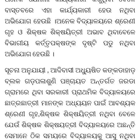
ବାସ୍ତବରେ ଏହା କାର୍ଯ୍ୟକାରୀ ହେଉ ନଥିବା
ଅଭିଯୋଗ ହେଉଛି ।ଅନେକ ବିଦ୍ୟାଳୟରେ ଶ୍ରେଣୀ
ଗୃହ ଓ ଶିକ୍ଷକ ଶିକ୍ଷୟିତ୍ରୀ ଅଭାବ ଥିବାବେଳେ
ବିଭାଗୀୟ କର୍ତ୍ତୃପକ୍ଷଙ୍କ ଦୃଷ୍ଟି ପଡୁ ନଥିବା
ଅଭିଯୋଗ ହେଉଛି ।
ସୂଚନା ଅନୁଯାୟୀ , ଆଦିବାସୀ ଅଧ୍ୟୁଷିତ କଙ୍କଡାହାଡ଼
ବ୍ଲକ ଗଡ଼ପଳାଶୁଣି ପଞ୍ଚାୟତ ଅନ୍ତର୍ଗତ ଜରଡା
ଗ୍ରାମରେ ଥିବା ସରକାରୀ ପ୍ରାଥମିକ ବିଦ୍ୟାଳୟରେ
ଛାତ୍ରଛାତ୍ରୀ ମାନଙ୍କ ଅଧ୍ୟୟନ ପାଇଁ ଆବଶ୍ୟକ
ଶ୍ରେଣୀ ଗୃହ,ଶିକ୍ଷକ ଶିକ୍ଷୟିତ୍ରୀ ନଥିବା ବେଳେ
ଯେଉଁ ଶିକ୍ଷକ ଶିକ୍ଷୟତ୍ରୀ ବିଦ୍ୟାଳୟରେ ଅଛନ୍ତି
ସେମାନେ ଠିକ ସମୟରେ ବିଦ୍ୟାଳୟକୁ ଆସୁ ନଥିବା