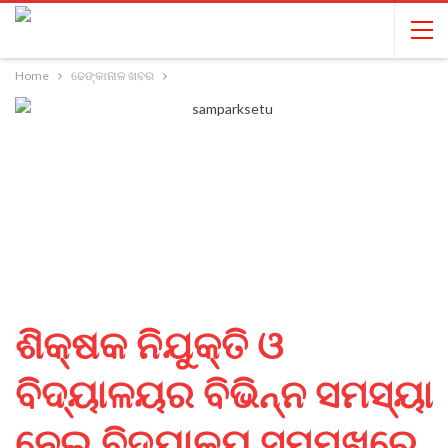
Home
ଢେଙ୍କାନାଳ ଖବର
ଶିକ୍ଷକ ନିଯୁକ୍ତି ଓ
ବିଦ୍ୟାଳୟର ବିଭିନ୍ନ ସମସ୍ୟା
ନେଇ ବିଦ୍ୟାଳୟ ସମ୍ମୁଖରେ