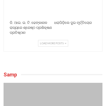
ଡି. ଆଇ. ଇ. ଟି. ଢେଙ୍କାନାଳ
ଧରାପିଡ଼ିଲେ ଦୁଇ ମୂର୍ତ୍ତିଚୋର
ରାଜ୍ୟରେ ଶ୍ରେଷ୍ଠ ପ୍ରଶିକ୍ଷଣ
ପ୍ରତିଷ୍ଠାନ
LOAD MORE POSTS
Samp