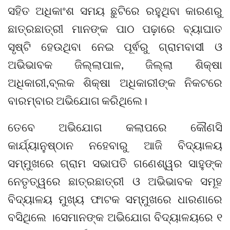
ସହିତ ଅଧିକାଂଶ ସମୟ ଛୁଟିରେ ରହୁଥିବା କାରଣରୁ
ଛାତ୍ରଛାତ୍ରୀ ମାନଙ୍କ ପାଠ ପଢ଼ାରେ ବ୍ୟାଘାତ
ସୃଷ୍ଟି ହେଉଥିବା ନେଇ ପୂର୍ଵରୁ ଗ୍ରାମବାସୀ ଓ
ଅଭିଭାବକ ଜିଲ୍ଲାପାଳ, ଜିଲ୍ଲା ଶିକ୍ଷା
ଅଧିକାରୀ,ବ୍ଲକ ଶିକ୍ଷା ଅଧିକାରୀଙ୍କ ନିକଟରେ
ବାରମ୍ବାର ଅଭିଯୋଗ କରିଥିଲେ।
ତେବେ ଅଭିଯୋଗ କଲାପରେ କୌଣସି
କାର୍ଯ୍ୟାନୁଷ୍ଠାନ ନହେବାରୁ ଆଜି ବିଦ୍ୟାଳୟ
ସମ୍ମୁଖରେ ଗ୍ରାମ ସଭାପତି ଗଣେଶ୍ୱର ସାହୁଙ୍କ
ନେତୃତ୍ୱରେ ଛାତ୍ରଛାତ୍ରୀ ଓ ଅଭିଭାବକ ସମୂହ
ବିଦ୍ୟାଳୟ ମୁଖ୍ୟ ଫାଟକ ସମ୍ମୁଖରେ ଧାରଣାରେ
ବସିଥିଲେ ।ସେମାନଙ୍କ ଅଭିଯୋଗ ବିଦ୍ୟାଳୟରେ ୧