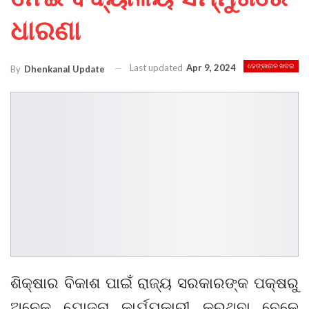
ଧାରଣା
Last updated
Apr 9, 2024
ଢେଙ୍କାନାଳ ଖବର
By
Dhenkanal Update
ଶିକ୍ଷାର ବିକାଶ ପାଇଁ ରାଜ୍ୟ ସରକାରଙ୍କ ପକ୍ଷରୁ
ଅନେକ ଯୋଜନା କାର୍ଯ୍ୟକାରୀ କରୁଥିବା ବେଳେ