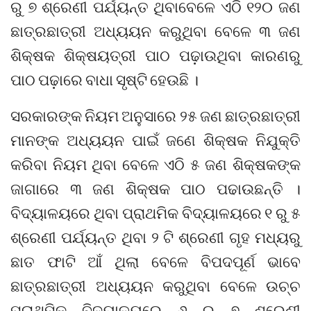
ରୁ ୭ ଶ୍ରେଣୀ ପର୍ଯ୍ୟନ୍ତ ଥିବାବେଳେ ଏଠି ୧୨୦ ଜଣ
ଛାତ୍ରଛାତ୍ରୀ ଅଧ୍ୟୟନ କରୁଥିବା ବେଳେ ୩ ଜଣ
ଶିକ୍ଷକ ଶିକ୍ଷୟତ୍ରୀ ପାଠ ପଢ଼ାଉଥିବା କାରଣରୁ
ପାଠ ପଢ଼ାରେ ବାଧା ସୃଷ୍ଟି ହେଉଛି ।
ସରକାରଙ୍କ ନିୟମ ଅନୁସାରେ ୨୫ ଜଣ ଛାତ୍ରଛାତ୍ରୀ
ମାନଙ୍କ ଅଧ୍ୟୟନ ପାଇଁ ଜଣେ ଶିକ୍ଷକ ନିଯୁକ୍ତି
କରିବା ନିୟମ ଥିବା ବେଳେ ଏଠି ୫ ଜଣ ଶିକ୍ଷକଙ୍କ
ଜାଗାରେ ୩ ଜଣ ଶିକ୍ଷକ ପାଠ ପଢାଉଛନ୍ତି ।
ବିଦ୍ୟାଳୟରେ ଥିବା ପ୍ରାଥମିକ ବିଦ୍ୟାଳୟରେ ୧ ରୁ ୫
ଶ୍ରେଣୀ ପର୍ଯ୍ୟନ୍ତ ଥିବା ୨ ଟି ଶ୍ରେଣୀ ଗୃହ ମଧ୍ୟରୁ
ଛାତ ଫାଟି ଆଁ ଥିଲା ବେଳେ ବିପଦପୂର୍ଣ ଭାବେ
ଛାତ୍ରଛାତ୍ରୀ ଅଧ୍ୟୟନ କରୁଥିବା ବେଳେ ଉଚ୍ଚ
ପ୍ରାଥମିକ ବିଦ୍ୟାଳୟରେ ୬ ରୁ ୭ ଶ୍ରେଣୀ