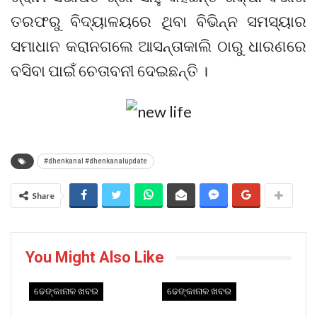
ତରଫରୁ ବିଦ୍ୟାଳୟରେ ଥିବା ବିଭିନ୍ନ ସମସ୍ୟାର
ସମାଧାନ କରାନଗଲେ ଆସନ୍ତାକାଲି ଠାରୁ ଧାରଣରେ
ବସିବା ପାଇଁ ଚେତାବନୀ ଦେଇଛନ୍ତି ।
#dhenkanal #dhenkanalupdate
Share
You Might Also Like
ଢେଙ୍କାନାଳ ଖବର
ଢେଙ୍କାନାଳ ଖବର