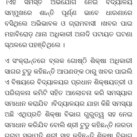
।ଏହି ସମସ୍ତ ଅଭିଯୋଗ ନେଇ ବିଦ୍ୟାଳୟ
ସମ୍ମୁଖରେ ଶାନ୍ତି ପୂର୍ଣ୍ଣ ଭାବେ ଧାରଣାରେ
ବସିଥିଲେ ଅଭିଭାବକ ଓ ଗ୍ରାମବାସୀ ।ଖବର ପାଇ
ମହାବିରୋଡ଼ ଥାନା ଅଧିକାରୀ ଅନାଦି ପଟାୟତ ଘଟଣା
ସ୍ଥଳରେ ପହଞ୍ଚିଥିଲେ ।
ଏ ସଂକ୍ରାନ୍ତରେ ବ୍ଲକ ଗୋଷ୍ଠି ଶିକ୍ଷା ଅଧିକାରୀ
ସାଗର ଟୁଡୁ କହିଛନ୍ତି ଆପଣଙ୍କ ଠାରୁ ଖବର ପାଇଲି
ଏ ବିଷୟରେ ବିଦ୍ୟାଳୟର ପ୍ରଧାନ ଶିକ୍ଷୟତ୍ରୀ ଓ
ପରିଚାଳନା କମିଟି ସହିତ ଆଲୋଚନା କରି ସମସ୍ୟାର
ସମାଧାନ କରାଯିବ ।ବିଦ୍ୟାଳୟର ଯାହା କିଛି ସମସ୍ୟା
ଅଛି ଏଥିପ୍ରତି ଶିକ୍ଷା ବିଭାଗ ଗୁରୁତ୍ୱ ସହ ନେଇ
ସମାଧାନ କରିଯିବ ବୋଲି ଶ୍ରୀ ଟୁଡୁ କହିଛନ୍ତି।ଜରଡା
ଗ୍ରାମ ସଭାପତି ଶ୍ରୀ ସାହୁ କହିଛନ୍ତି ଶିକ୍ଷା ବିଭାଗ