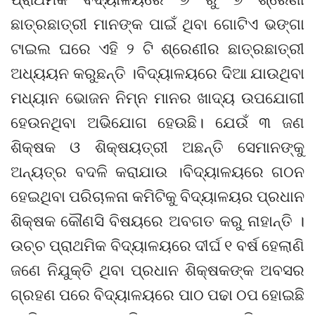
ଛାତ୍ରଛାତ୍ରୀ ମାନଙ୍କ ପାଇଁ ଥିବା ଗୋଟିଏ ଭଙ୍ଗା
ଟାଇଲ ଘରେ ଏହି ୨ ଟି ଶ୍ରେଣୀର ଛାତ୍ରଛାତ୍ରୀ
ଅଧ୍ୟୟନ କରୁଛନ୍ତି ।ବିଦ୍ୟାଳୟରେ ଦିଆ ଯାଉଥିବା
ମଧ୍ୟାନ ଭୋଜନ ନିମ୍ନ ମାନର ଖାଦ୍ୟ ଉପଯୋଗୀ
ହେଉନଥିବା ଅଭିଯୋଗ ହେଉଛି। ଯେଉଁ ୩ ଜଣ
ଶିକ୍ଷକ ଓ ଶିକ୍ଷୟତ୍ରୀ ଅଛନ୍ତି ସେମାନଙ୍କୁ
ଅନ୍ୟତ୍ର ବଦଳି କରାଯାଉ ।ବିଦ୍ୟାଳୟରେ ଗଠନ
ହେଇଥିବା ପରିଚାଳନା କମିଟିକୁ ବିଦ୍ୟାଳୟର ପ୍ରଧାନ
ଶିକ୍ଷକ କୌଣସି ବିଷୟରେ ଅବଗତ କରୁ ନାହାନ୍ତି ।
ଉଚ୍ଚ ପ୍ରାଥମିକ ବିଦ୍ୟାଳୟରେ ଦୀର୍ଘ ୧ ବର୍ଷ ହେଲାଣି
ଜଣେ ନିଯୁକ୍ତି ଥିବା ପ୍ରଧାନ ଶିକ୍ଷକଙ୍କ ଅବସର
ଗ୍ରହଣ ପରେ ବିଦ୍ୟାଳୟରେ ପାଠ ପଢା ଠପ ହୋଇଛି