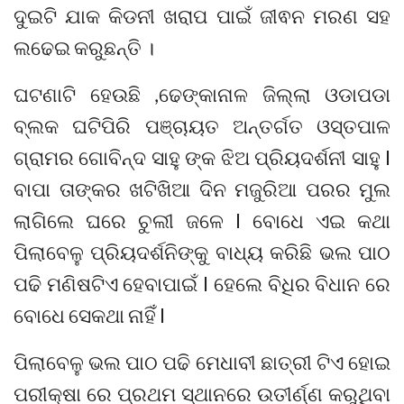
ଦୁଇଟି ଯାକ କିଡନୀ ଖରାପ ପାଇଁ ଜୀଵନ ମରଣ ସହ
ଲଢେଇ କରୁଛନ୍ତି ।
ଘଟଣାଟି ହେଉଛି ,ଢେଙ୍କାନାଳ ଜିଲ୍ଲା ଓଡାପଡା
ବ୍ଲକ ଘଟିପିରି ପଞ୍ଚାୟତ ଅନ୍ତର୍ଗତ ଓସ୍ତପାଳ
ଗ୍ରାମର ଗୋବିନ୍ଦ ସାହୁ ଙ୍କ ଝିଅ ପ୍ରିୟଦର୍ଶନୀ ସାହୁ l
ବାପା ତାଙ୍କର ଖଟିଖିଆ ଦିନ ମଜୁରିଆ ପରର ମୁଲ
ଲାଗିଲେ ଘରେ ଚୁଲୀ ଜଳେ l ବୋଧେ ଏଇ କଥା
ପିଲାବେଳୁ ପ୍ରିୟଦର୍ଶନିଙ୍କୁ ବାଧ୍ୟ କରିଛି ଭଲ ପାଠ
ପଢି ମଣିଷଟିଏ ହେବାପାଇଁ l ହେଲେ ବିଧିର ବିଧାନ ରେ
ବୋଧେ ସେକଥା ନାହିଁ l
ପିଲାବେଳୁ ଭଲ ପାଠ ପଢି ମେଧାବୀ ଛାତ୍ରୀ ଟିଏ ହୋଇ
ପରୀକ୍ଷା ରେ ପ୍ରଥମ ସ୍ଥାନରେ ଉତୀର୍ଣ୍ଣ କରୁଥିବା