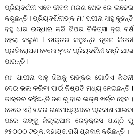
ପ୍ରିୟଦର୍ଶନୀ ଏବେ ଜୀବନ ମରଣ ଖେଳ ରେ ଲଢେଇ
କରୁଛନ୍ତି l ପ୍ରିୟଦର୍ଶିନୀଙ୍କ ମା’ ପପୀନା ସାହୁ କୁହନ୍ତି
ବହୁ ଧାର ଉଦ୍ଧାର କରି ଝିଅର ଚିକିତ୍ସା ଦୁଇ ବର୍ଷ
ହେଲା କଲୁଣି l ଡାକ୍ତର କହୁଛନ୍ତି ନୂତନ କିଡନୀ
ପ୍ରତିରୋପଣ ହେଲେ ହୁଏତ ପ୍ରିୟଦର୍ଶିନୀ ବଞ୍ଚି ଯାଇ
ପାରନ୍ତି l
ମା’ ପାପୀନା ସାହୁ ଝିଅକୁ ତାଙ୍କର ଗୋଟିଏ କିଡନୀ
ଦେଇ ଭଲ କରିବା ପାଇଁ ନିଷ୍ପତି ମଧ୍ୟ ନେଇଛନ୍ତି l
ଡାକ୍ତର କହିଛନ୍ତି ଦଶ ରୁ ବାର ଲକ୍ଷ ଖର୍ଚ୍ଚ ହେବ ।
ତେବେ ଏହି ଖବର ଗଣମାଧ୍ୟମରେ ପ୍ରକାଶ ପାଇବା
ପରେ ତାଙ୍କୁ ଜିଲ୍ଲାପାଳ ରେଡ଼କ୍ରସ ପାଣ୍ଠି ରୁ
୨୫୦୦୦ ଟଙ୍କା ସହାୟତା ରାଶି ପ୍ରଦାନ କରିଛନ୍ତି ।