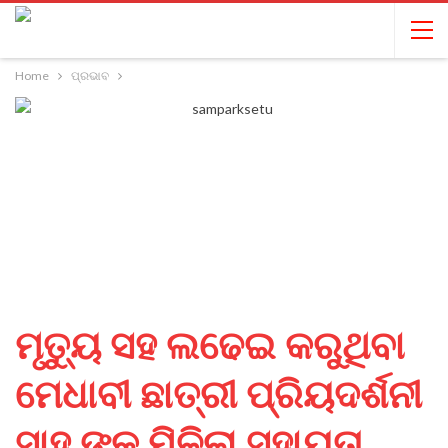
Home
ପ୍ରଭାବ
ମୃତ୍ୟୁ ସହ ଲଢେଇ କରୁଥିବା
ମେଧାବୀ ଛାତ୍ରୀ ପ୍ରିୟଦର୍ଶନୀ
ସାହୁ ଙ୍କୁ ମିଳିଲା ସହାୟତା