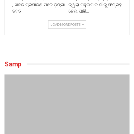
, ଖବର ପ୍ରସାରଣ ପରେ ଡ଼ଙ୍ଗା
ଦ୍ୱାରା ମହୁଲପାଳ ଗାଁରୁ ସଂଗ୍ରହ
ଜବତ
ହେଲା ପାଣି…
LOAD MORE POSTS
Samp