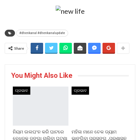
#dhenkanal #dhenkanalupdate
Share
You Might Also Like
ପ୍ରଭାବ
ପ୍ରଭାବ
ନିୟମ ଉଲଘଂନ କରି ଘାଟରେ
ମହିଳା ମାନେ ଚେକ ଡ୍ୟାମ
ବେଧଡ଼କ ଡଙ୍ଗା ଚାଲିବା ଘଟଣା
ଭାଙ୍ଗିବା ପ୍ରସଙ୍ଗ ,ପ୍ରଶାସନ