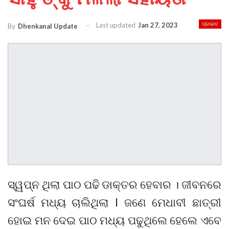
Last updated
Jan 27, 2023
ପ୍ରଭାବ
By
Dhenkanal Update
ସ୍ୱପ୍ନ ଥିଲା ପାଠ ପଢି ଡାକ୍ତର ହେବାର । ଜୀବନରେ
ସଂଘର୍ଷ ମଧ୍ୟ ଚାଲିଥିଲା l ଜଣେ ମେଧାବୀ ଛାତ୍ରୀ
ହୋଇ ମନ ଦେଇ ପାଠ ମଧ୍ୟ ପଢୁଥିଲେ ହେଲେ ଏବେ