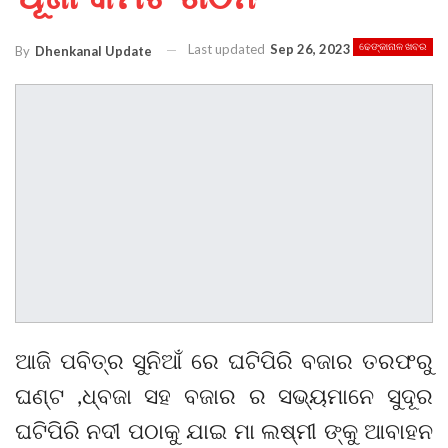
Last updated
Sep 26, 2023
ଢେଙ୍କାନାଳ ଖବର
By
Dhenkanal Update
ଆଜି ପବିତ୍ର ସୁନିଆଁ ରେ ଘଟିପିରି ବଜାର ତରଫରୁ
ଘଣ୍ଟ ,ଧ୍ବଜା ସହ ବଜାର ର ସଭ୍ୟମାନେ ସୁଦୂର
ଘଟିପିରି ନଦୀ ପଠାକୁ ଯାଇ ମା ଲଷ୍ମୀ ଙ୍କୁ ଆବାହନ