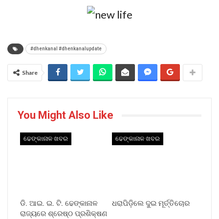
#dhenkanal #dhenkanalupdate
Share
You Might Also Like
ଢେଙ୍କାନାଳ ଖବର
ଢେଙ୍କାନାଳ ଖବର
ଡି. ଆଇ. ଇ. ଟି. ଢେଙ୍କାନାଳ
ଧରାପିଡ଼ିଲେ ଦୁଇ ମୂର୍ତ୍ତିଚୋର
ରାଜ୍ୟରେ ଶ୍ରେଷ୍ଠ ପ୍ରଶିକ୍ଷଣ