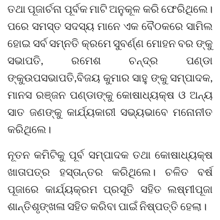
ତଥା ପୂଜାର୍ଚନା ପୂର୍ବକ ମାଟି ଅନୁକୂଳ କରି ଫେରିଥିଲେ।
ପରେ ସମସ୍ତ ସଦସ୍ୟ ମାନେ ଏକ ବୈଠକରେ ସାମିଲ
ହୋଇ ସର୍ବ ସମ୍ନତି କ୍ରମେ ସୁବର୍ଣ୍ଣ ମୋହନ ବର ଙ୍କୁ
ସଭାପତି, ରମେଶ ଚନ୍ଦ୍ର ପଣ୍ଡା
ଙ୍କୁଉପସଭାପତି,ବିଜୟ କୁମାର ସାହୁ ଙ୍କୁ ସମ୍ପାଦକ,
ମାନସ ରଞ୍ଜନ ପଣ୍ଡାଙ୍କୁ କୋଷାଧ୍ୟକ୍ଷ ଓ ଅନ୍ୟ
ସାତ ଜଣଙ୍କୁ କାର୍ଯ୍ୟକାରୀ ସଭ୍ୟଭାବେ ମନୋନୀତ
କରିଥିଲେ।
ନୂତନ କମିଟିକୁ ପୂର୍ବ ସମ୍ପାଦକ ତଥା କୋଷାଧ୍ୟକ୍ଷ
ଖାତାପତ୍ର ହସ୍ତାନ୍ତର କରିଥିଲେ। ଚଳିତ ବର୍ଷ
ପୂଜାରେ କାର୍ଯ୍ୟକ୍ରମ ପ୍ରସୂତି ସହିତ ଲଷ୍ମୀପୂଜା
ଶାନ୍ତିଶୃଙ୍ଖଳା ସହିତ କରିବା ପାଇଁ ନିଷ୍ପତ୍ତି ହେଲା।