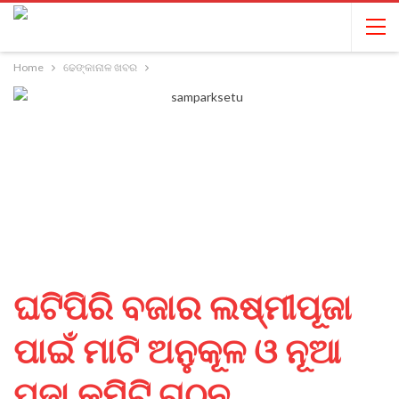
Home
ଢେଙ୍କାନାଳ ଖବର
ଘଟିପିରି ବଜାର ଲଷ୍ମୀପୂଜା
ପାଇଁ ମାଟି ଅନୁକୂଳ ଓ ନୂଆ
ପୂଜା କମିଟି ଗଠନ