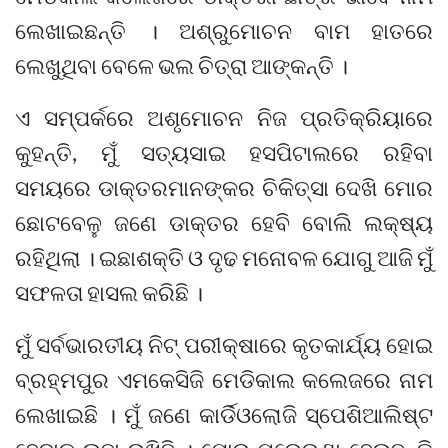
ଲେଖାଇଛନ୍ତି । ଅଶ୍ରୁମୋଚନ ବାମ ହାତରେ
ଲେଖୁଥିବା ବେଳେ ଭଲ ଚିତ୍ରା ଆଙ୍କନ୍ତି ।
ଏ ସମ୍ପର୍କରେ ଅଶୃମୋଚନ ନିଜ ପ୍ରତିକ୍ରିୟାରେ
କୁହନ୍ତି, ମୁଁ ସତ୍ୟସାଇ ହସପିଟାଲରେ ରହିବା
ସମୟରେ ଡାକ୍ତରମାନଙ୍କର ଚିକିତ୍ସା ଦେଖି ମୋର
ଛୋଟବେଳୁ ଜଣେ ଡାକ୍ତର ହେବି ବୋଲି ଲକ୍ଷ୍ୟ
ରହିଥିଲା । ଇଛାଶକ୍ତି ଓ ଦୃଢ ମନୋବଳ ଯୋଗୁ ଆଜି ମୁଁ
ସଫଳତା ହାସଲ କରିଛି ।
ମୁଁ ସର୍ବଭାରତୀୟ ନିଟ୍ ପରୀକ୍ଷାରେ କୃତକାର୍ଯ୍ୟ ହୋଇ
ବ୍ରହ୍ମପୁର ଏମକେସିଜି ମେଡିକାଲ କଲେଜରେ ନାମ
ଲେଖାଇଛି । ମୁଁ ଜଣେ କାର୍ଡିଓଲୋଜି ସ୍ପେଶିଆଲିଷ୍ଟ