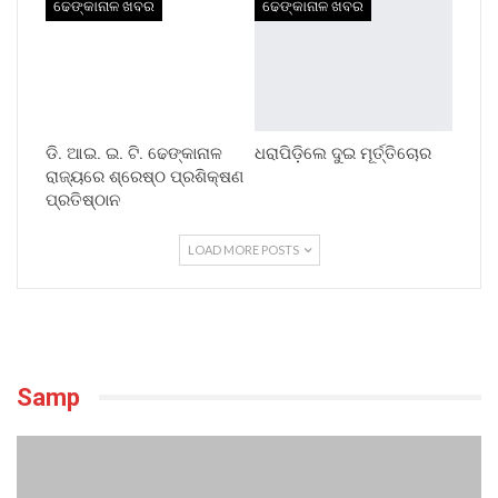
ଢେଙ୍କାନାଳ ଖବର
ଢେଙ୍କାନାଳ ଖବର
ଡି. ଆଇ. ଇ. ଟି. ଢେଙ୍କାନାଳ
ଧରାପିଡ଼ିଲେ ଦୁଇ ମୂର୍ତ୍ତିଚୋର
ରାଜ୍ୟରେ ଶ୍ରେଷ୍ଠ ପ୍ରଶିକ୍ଷଣ
ପ୍ରତିଷ୍ଠାନ
LOAD MORE POSTS
Samp