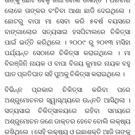
ଲୋକେ ତାଙ୍କର ବଂଚିବା ଆଶା ଛାଡିି ଦେଇଥିଲେ ।
ଛୋଟରୁ ବାପା ମା ସେବା କରି ୫ବର୍ଷ ବୟସରେ
ବାଙ୍ଗାଲୋର ସତ୍ୟସାଇ ହସପିଟାଲରେ ଚିକିତ୍ସା
ପାଇଁ ଭର୍ତ୍ତି କରିଥିଲେ । ୨୦୦୯ ରୁ ୨୦୧୩ ମସିହା
ପର୍ଯ୍ୟନ୍ତ ସେଠାରେ ଚିକିତ୍ସା କରାଇଥିଲେ । ମା
ବିରଞ୍ଜିନି ନାୟକ ଓ ବାପା ବିଜୟ କୁମାର ନାୟକ ବହୁ
ଘାତ ପ୍ରତିଘାତ ସହି ପୁଅକୁ ଚିକିତ୍ସା କରାଇଥିଲେ ।
ବିଭିନ୍ନ ପ୍ରକାର ଚିକିତ୍ସା କରିବା ପରେ
ଅଶ୍ରୁମୋଚନର ସ୍ୱାସ୍ଥ୍ୟରେ ଉନ୍ନତି ଆସିଥିଲା ।
ସତ୍ୟସାଇ ଚିକିତ୍ସାଳୟରେ ରହିବା ସମୟରେ
ଅଶ୍ରୁମୋଚନ ଜଣେ ଡାକ୍ତର ହେବେ ବୋଲି ଲକ୍ଷ୍ୟ
ରଖିଥିଲେ । ସେହି ଲକ୍ଷ୍ୟ ଓ ଇଛାଶକ୍ତି ଆଜି ତାଙ୍କୁ