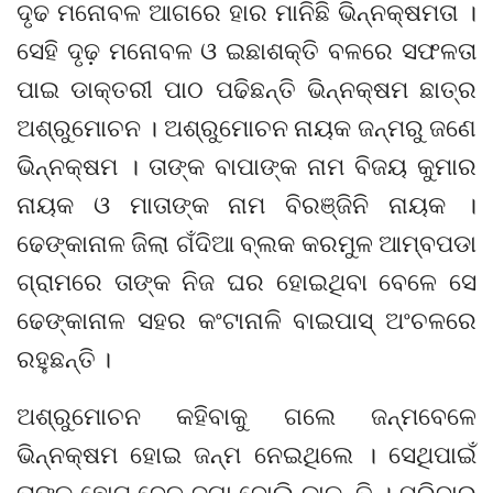
ଦୃଢ ମନୋବଳ ଆଗରେ ହାର ମାନିଛି ଭିନ୍ନକ୍ଷମତା ।
ସେହି ଦୃଢ଼ ମନୋବଳ ଓ ଇଛାଶକ୍ତି ବଳରେ ସଫଳତା
ପାଇ ଡାକ୍ତରୀ ପାଠ ପଢିଛନ୍ତି ଭିନ୍ନକ୍ଷମ ଛାତ୍ର
ଅଶ୍ରୁମୋଚନ । ଅଶ୍ରୁମୋଚନ ନାୟକ ଜନ୍ମରୁ ଜଣେ
ଭିନ୍ନକ୍ଷମ । ତାଙ୍କ ବାପାଙ୍କ ନାମ ବିଜୟ କୁମାର
ନାୟକ ଓ ମାତାଙ୍କ ନାମ ବିରଞ୍ଜିନି ନାୟକ ।
ଢେଙ୍କାନାଳ ଜିଲା ଗଁଦିଆ ବ୍ଲକ କରମୁଳ ଆମ୍ବପଡା
ଗ୍ରାମରେ ତାଙ୍କ ନିଜ ଘର ହୋଇଥିବା ବେଳେ ସେ
ଢେଙ୍କାନାଳ ସହର କଂଟାନାଳି ବାଇପାସ୍ ଅଂଚଳରେ
ରହୁଛନ୍ତି ।
ଅଶ୍ରୁମୋଚନ କହିବାକୁ ଗଲେ ଜନ୍ମବେଳେ
ଭିନ୍ନକ୍ଷମ ହୋଇ ଜନ୍ମ ନେଇଥିଲେ । ସେଥିପାଇଁ
ତାଙ୍କୁ ଛୋଟ ବେଳୁ ଜଗା ବୋଲି ଡାକନ୍ତି । ପରିବାର