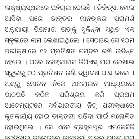
ଲକ୍ଷ୍ୟସ୍ଥଳରେ ପହଁଚାଇ ଦେଇଛି । ଚିକିତ୍ସା ହୋଇ
ଆସିବା ପରେ ଡାକ୍ତର ମାନଙ୍କର ପରାମର୍ଶ
ଅନୁଯାୟୀ ପିତାମାତା ତାଙ୍କୁ ସୁକିନ୍ଦା ସ୍ଥିତ ଏକ
ସ୍କୁଲରେ ନାମ ଲେଖାଇଥିଲେ । ସେଠାରେ ସେ ୧୦ମ
ପରୀକ୍ଷାରେ ୯୨ ପ୍ରତିଶତ ନମ୍ବର ରଖି ଉତିନ୍ନ
ହେଲେ । ପରେ ଢେଙ୍କାନାଳ ଡିପିଏସ୍ ନାମ ଲେଖାଇ
ସ୍କୁଲରୁ ୯୦ ପ୍ରତିଶତ ରଖି ଦ୍ୱାଦଶ ପାସ କଲେ ।
ଅଶ୍ରୁ ମୋଚନ ନିଜେ ଅନଲାଇନ ମାଧ୍ୟମରେ
ପାଠପଢି କଠିନ ପରିଶ୍ରମ କରି ପ୍ରଥମ
ଆଟେମ୍ପ୍ଟରେ ସର୍ବଭାରତୀୟ ନିଟ୍ ପରୀକ୍ଷାରେ
କୃତକାର୍ଯ୍ୟ ହୋଇ ଡାକ୍ତରୀ ପଢିବା ପାଇଁ ମନୋନିତ
ହୋଇଥିଲେ । ସେ ଏବେ ବ୍ରହ୍ମପୁର ଏମକେସିଜି
ମେଡିକାଲ କଲେଜରେ ଡାକ୍ତରୀ ଛାତ୍ର ଭାବେ ନାମ