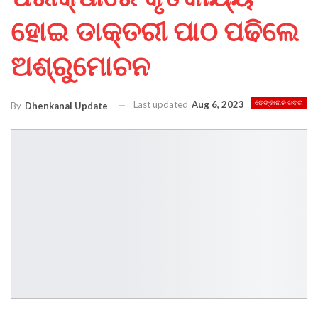
ହୋଇ ଡାକ୍ତରୀ ପାଠ ପଢିଲେ
ଅଶ୍ରୁମୋଚନ
Last updated
Aug 6, 2023
ଢେଙ୍କାନାଳ ଖବର
By
Dhenkanal Update