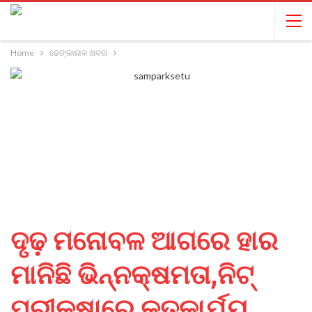
Home
ଢେଙ୍କାନାଳ ଖବର
ଦୃଢ଼ ମନୋବଳ ଆଗରେ ହାର
ମାନିଛି ଭିନ୍ନକ୍ଷମତା,ନିଟ୍
ପରୀକ୍ଷାରେ କୃତକାର୍ଯ୍ୟ