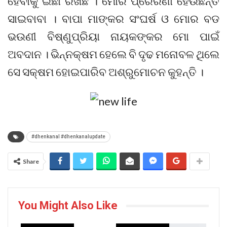
ହେବାକୁ ଇଛା ରଖିଛି । ମୋର ପ୍ରେରଣା ହେଉଛନ୍ତି
ସାଇବାବା । ବାପା ମାଙ୍କର ସଂଘର୍ଷ ଓ ମୋର ବଡ
ଭଉଣୀ ବିଷ୍ଣୁପ୍ରିୟା ନାୟକଙ୍କର ମୋ ପାଇଁ
ଅବଦାନ । ଭିନ୍ନକ୍ଷମ ହେଲେ ବି ଦୃଢ ମନୋବଳ ଥିଲେ
ସେ ସକ୍ଷମ ହୋଇପାରିବ ଅଶ୍ରୁମୋଚନ କୁହନ୍ତି ।
#dhenkanal #dhenkanalupdate
Share
You Might Also Like