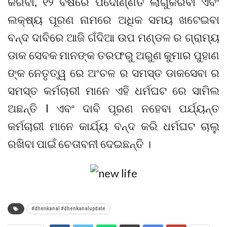
କରିବା, ୧୨ ବର୍ଷରେ ପଦୋର୍ଣ୍ଣତି ଲାଗୁକରିବା ଏବଂ
ଲକ୍ଷ୍ୟ ପୂରଣ ନାମରେ ଅଧିକ ସମୟ ଖଟେଇବା
ବନ୍ଦ ଦାବିରେ ଆଜି ଗଁଦିଆ ଉପ ମଣ୍ଡଳ ର ଗ୍ରାମ୍ୟ
ଡାକ ସେବକ ମାନଙ୍କ ତରଫରୁ ଅରୁଣ କୁମାର ପୁହାଣ
ଙ୍କ ନେତୃତ୍ୱ ରେ ଅଂଚଳ ର ସମସ୍ତ ଡାକସେବା ର
ସମସ୍ତ କର୍ମଚାରୀ ମାନେ ଏହି ଧର୍ମଘଟ ରେ ସାମିଲ
ଅଛନ୍ତି l ଏବଂ ଦାବି ପୂରଣ ନହେବା ପର୍ଯ୍ୟନ୍ତ
କର୍ମଚାରୀ ମାନେ କାର୍ଯ୍ୟ ବନ୍ଦ କରି ଧର୍ମଘଟ ଚାଲୁ
ରଖିବା ପାଇଁ ଚେତାବନୀ ଦେଇଛନ୍ତି ।
#dhenkanal #dhenkanalupdate