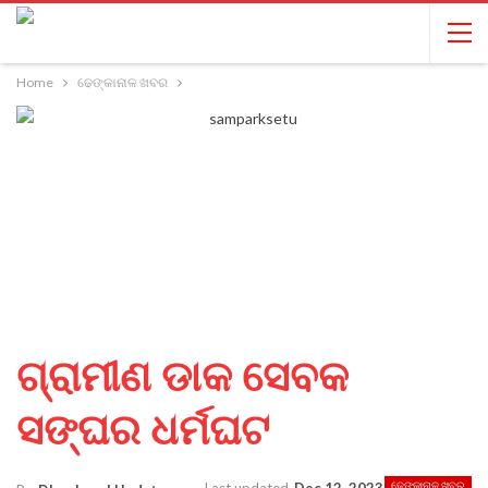
Home
ଢେଙ୍କାନାଳ ଖବର
ଗ୍ରାମୀଣ ଡାକ ସେବକ
ସଙ୍ଘର ଧର୍ମଘଟ
ଢେଙ୍କାନାଳ ଖବର