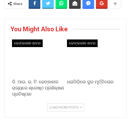
Share
You Might Also Like
ଢେଙ୍କାନାଳ ଖବର
ଢେଙ୍କାନାଳ ଖବର
ଡି. ଆଇ. ଇ. ଟି. ଢେଙ୍କାନାଳ
ଧରାପିଡ଼ିଲେ ଦୁଇ ମୂର୍ତ୍ତିଚୋର
ରାଜ୍ୟରେ ଶ୍ରେଷ୍ଠ ପ୍ରଶିକ୍ଷଣ
ପ୍ରତିଷ୍ଠାନ
LOAD MORE POSTS