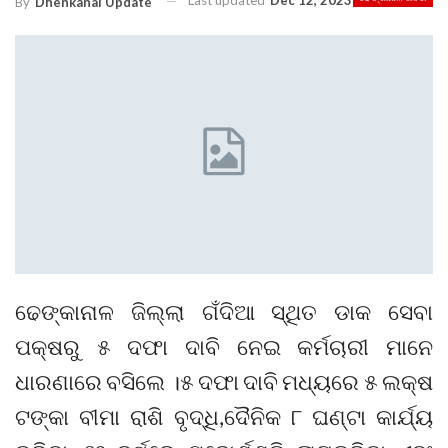
Last updated
Dec 12, 2023
By
Dhenkanal Update
ଢେଙ୍କାନାଳ ଜିଲ୍ଲା ଗଁଦିଆ ସ୍ଥିତ ଡାକ ସେବା
ପକ୍ଷରୁ ୫ ଦଫା ଦାବି ନେଇ କର୍ମଚାରୀ ମାନେ
ଧାରଣାରେ ବସିଲେ ।୫ ଦଫା ଦାବି ମଧ୍ୟରେ ୫ ଲକ୍ଷ
ଟଙ୍କା ବୀମା ରାଶି ବୃଦ୍ଧି,ଦୈନିକ ୮ ଘଣ୍ଟା କାର୍ଯ୍ୟ