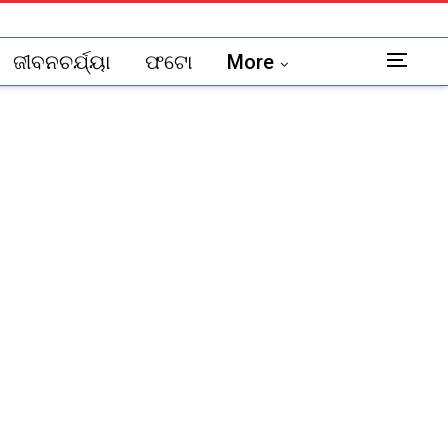
ଜୀବନଚର୍ଯ୍ୟା
ଫଟୋ
More