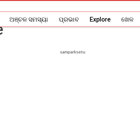
ଅଞ୍ଚଳ ସମସ୍ୟା
ପ୍ରଭାବ
Explore
ଖେଳ