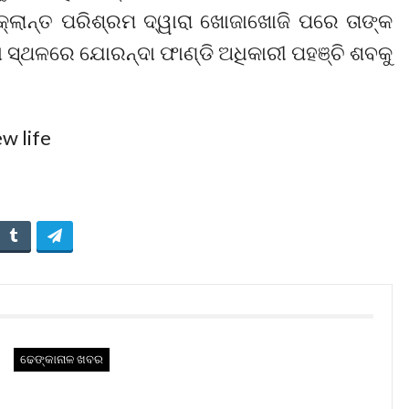
୍ଲାନ୍ତ ପରିଶ୍ରମ ଦ୍ୱାରା ଖୋଜାଖୋଜି ପରେ ତାଙ୍କ
ସ୍ଥଳରେ ଯୋରନ୍ଦା ଫାଣ୍ଡି ଅଧିକାରୀ ପହଞ୍ଚି ଶବକୁ
ଢେଙ୍କାନାଳ ଖବର