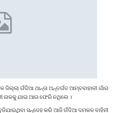
ଳ ଜିଲ୍ଲା ଗଁଦିଆ ଥାନ୍ତା ଅନ୍ତର୍ଗତ ଆମ୍ବବାହାଳୀ ଗାଁର
ରୀ ନାଳକୁ ଯାଇ ଆଉ ଫେରି ନଥିଲେ ।
ିଯାଇଥିବା ସନ୍ଦେହ କରି ଆଜି ଗଁଦିଆ ଦମକଳ ବାହିନୀ