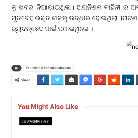
କୁ ଖବର ଦିଆଯାଇଥିଲା। ଅଗ୍ନିଶମ ବାହିନୀ ର ଅକ
ମୃତଦେହ ଉକ୍ତ ନାଳରୁ ଉଦ୍ଧାର ହୋଇଥିଲା ।ଘଟଣା 
ବ୍ୟବଚ୍ଛେଦ ପାଇଁ ପଠାଇଥିଲେ ।
#dhenkanal #dhenkanalupdate
Share
You Might Also Like
ଢେଙ୍କାନାଳ ଖବର