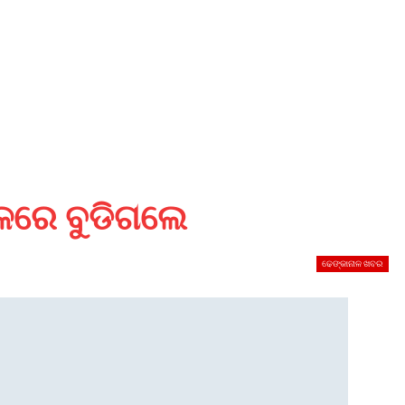
ାଳରେ ବୁଡିଗଲେ
ଢେଙ୍କାନାଳ ଖବର