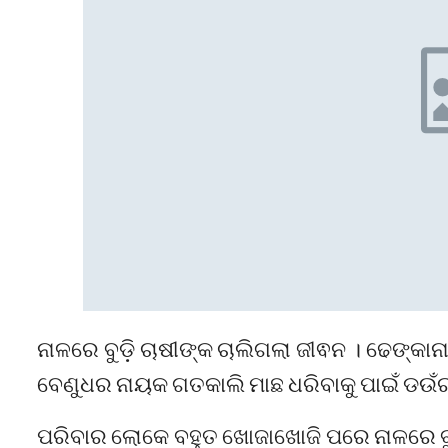
ନାଳରେ ବୁଡ଼ି ଚାଷୀଙ୍କ ଚାଲିଗଲା ଜୀଵନ । ଢେଙ୍କାନା
ବେଣୁଧର ନାୟକ ଗତକାଲି ମାଛ ଧରିବାକୁ ପାଇଁ ଡଉଁ
ପରିବାର ଲୋକେ ବହୁତ ଖୋଜାଖୋଜି ପରେ ନାଳରେ ବୁଡ