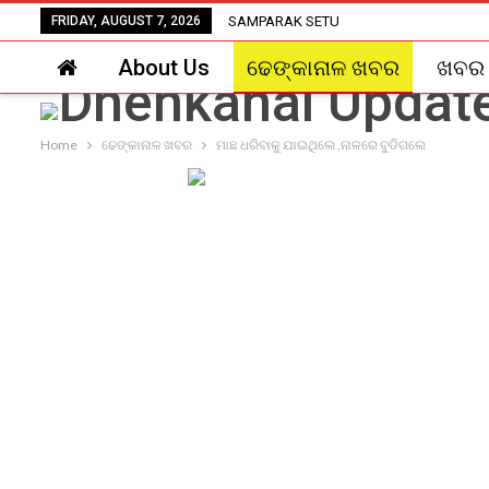
FRIDAY, AUGUST 7, 2026
SAMPARAK SETU
About Us
ଢେଙ୍କାନାଳ ଖବର
ଖବର
Home
ଢେଙ୍କାନାଳ ଖବର
ମାଛ ଧରିବାକୁ ଯାଇଥିଲେ ,ନାଳରେ ବୁଡିଗଲେ