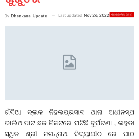
Last updated
Nov 26, 2022
ଢେଙ୍କାନାଳ ଖବର
By
Dhenkanal Update
ଗଁଦିଆ ବ୍ଲକ ନିହଲପ୍ରସାଦ ଥାନା ଅଧୀନସ୍ଥ
ଭାଲିଆପାଟ ଛକ ନିକଟରେ ଘଟିଛି ଦୁର୍ଘଟଣା , ଲହଡା
ସ୍ଥିତ ଶ୍ରୀ ଜଗନ୍ନାଥ ବିଦ୍ୟାପୀଠ ରେ ପାଠ