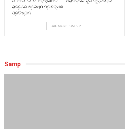
ଡି. ଆଇ. ଇ. ଟି. ଢେଙ୍କାନାଳ
ଧରାପିଡ଼ିଲେ ଦୁଇ ମୂର୍ତ୍ତିଚୋର
ରାଜ୍ୟରେ ଶ୍ରେଷ୍ଠ ପ୍ରଶିକ୍ଷଣ
ପ୍ରତିଷ୍ଠାନ
LOAD MORE POSTS
Samp