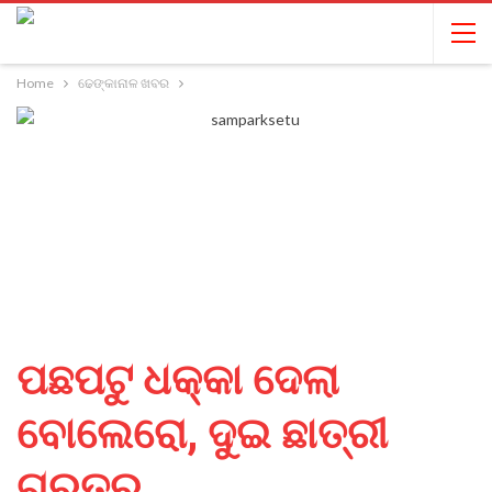
Home
ଢେଙ୍କାନାଳ ଖବର
ପଛପଟୁ ଧକ୍କା ଦେଲା
ବୋଲେରୋ, ଦୁଇ ଛାତ୍ରୀ
ଗୁରୁତର