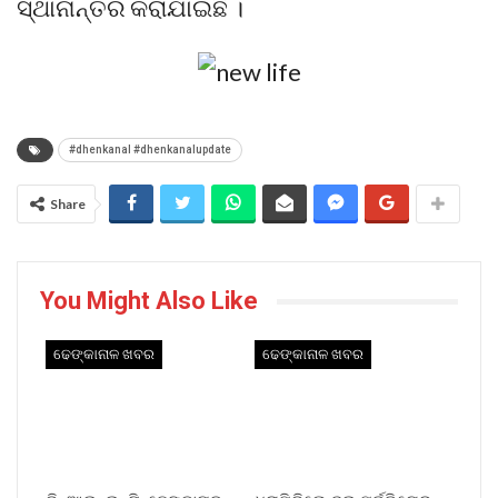
ସ୍ଥାନାନ୍ତର କରାଯାଇଛି ।
#dhenkanal #dhenkanalupdate
Share
You Might Also Like
ଢେଙ୍କାନାଳ ଖବର
ଢେଙ୍କାନାଳ ଖବର