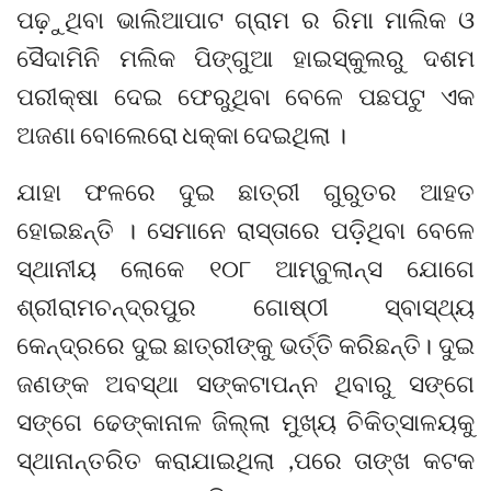
ପଢ଼ୁଥିବା ଭାଲିଆପାଟ ଗ୍ରାମ ର ରିମା ମାଲିକ ଓ
ସୈଦାମିନି ମଲିକ ପିଙ୍ଗୁଆ ହାଇସ୍କୁଲରୁ ଦଶମ
ପରୀକ୍ଷା ଦେଇ ଫେରୁଥିବା ବେଳେ ପଛପଟୁ ଏକ
ଅଜଣା ବୋଲେରୋ ଧକ୍କା ଦେଇଥିଲା ।
ଯାହା ଫଳରେ ଦୁଇ ଛାତ୍ରୀ ଗୁରୁତର ଆହତ
ହୋଇଛନ୍ତି । ସେମାନେ ରାସ୍ତାରେ ପଡ଼ିଥିବା ବେଳେ
ସ୍ଥାନୀୟ ଲୋକେ ୧୦୮ ଆମ୍ବୁଲାନ୍ସ ଯୋଗେ
ଶ୍ରୀରାମଚନ୍ଦ୍ରପୁର ଗୋଷ୍ଠୀ ସ୍ବାସ୍ଥ୍ୟ
କେନ୍ଦ୍ରରେ ଦୁଇ ଛାତ୍ରୀଙ୍କୁ ଭର୍ତ୍ତି କରିଛନ୍ତି। ଦୁଇ
ଜଣଙ୍କ ଅବସ୍ଥା ସଙ୍କଟାପନ୍ନ ଥିବାରୁ ସଙ୍ଗେ
ସଙ୍ଗେ ଢେଙ୍କାନାଳ ଜିଲ୍ଲା ମୁଖ୍ୟ ଚିକିତ୍ସାଳୟକୁ
ସ୍ଥାନାନ୍ତରିତ କରାଯାଇଥିଲା ,ପରେ ତାଙ୍ଖ କଟକ