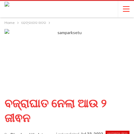
Home
ଢେଙ୍କାନାଳ ଖବର
ବଜ୍ରାଘାତ ନେଲା ଆଉ ୨
ଜୀଵନ
ଢେଙ୍କାନାଳ ଖବର