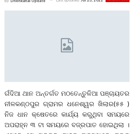
Last updated
Jul 23, 2022
By
Dhenkanal Update
ଗଁଦିଆ ଥାନ ଅନ୍ତର୍ଗତ ମଠତେନ୍ତୁଳିଆ ପଞ୍ଚାୟତର
ନୀଳକଣ୍ଠପୁର ଗ୍ରାମର ଧନେଶ୍ୱର ଖିଲାର(୫୫ )
ନିଜ ଧାନ କ୍ଷେତରେ କାର୍ଯ୍ୟ କରୁଥିବା ସମୟରେ
ଅପରାହ୍ନ ୩ ଟା ସମୟରେ ବଜ୍ରପାତ ହୋଇଥିଲା ।