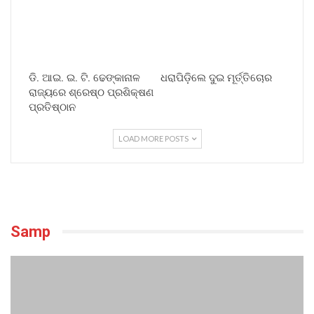
ଡି. ଆଇ. ଇ. ଟି. ଢେଙ୍କାନାଳ
ଧରାପିଡ଼ିଲେ ଦୁଇ ମୂର୍ତ୍ତିଚୋର
ରାଜ୍ୟରେ ଶ୍ରେଷ୍ଠ ପ୍ରଶିକ୍ଷଣ
ପ୍ରତିଷ୍ଠାନ
LOAD MORE POSTS
Samp