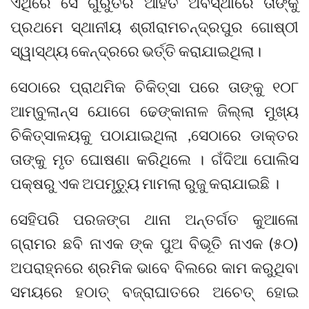
ଏଥିରେ ସେ ଗୁରୁତର ଆହତ ଅବସ୍ଥାରେ ତାଙ୍କୁ
ପ୍ରଥମେ ସ୍ଥାନୀୟ ଶ୍ରୀରାମଚନ୍ଦ୍ରପୁର ଗୋଷ୍ଠୀ
ସ୍ୱାସ୍ଥ୍ୟ କେନ୍ଦ୍ରରେ ଭର୍ତ୍ତି କରାଯାଇଥିଲା।
ସେଠାରେ ପ୍ରାଥମିକ ଚିକିତ୍ସା ପରେ ତାଙ୍କୁ ୧୦୮
ଆମ୍ବୁଲାନ୍ସ ଯୋଗେ ଢେଙ୍କାନାଳ ଜିଲ୍ଲା ମୁଖ୍ୟ
ଚିକିତ୍ସାଳୟକୁ ପଠାଯାଇଥିଲା ,ସେଠାରେ ଡାକ୍ତର
ତାଙ୍କୁ ମୃତ ଘୋଷଣା କରିଥିଲେ । ଗଁଦିଆ ପୋଲିସ
ପକ୍ଷରୁ ଏକ ଅପମୃତ୍ୟୁ ମାମଲା ରୁଜୁ କରାଯାଇଛି ।
ସେହିପରି ପରଜଙ୍ଗ ଥାନା ଅନ୍ତର୍ଗତ କୁଆଳୋ
ଗ୍ରାମର ଛବି ନାଏକ ଙ୍କ ପୁଅ ବିଭୂତି ନାଏକ (୫୦)
ଅପରାହ୍ନରେ ଶ୍ରମିକ ଭାବେ ବିଲରେ କାମ କରୁଥିବା
ସମୟରେ ହଠାତ୍ ବଜ୍ରାଘାତରେ ଅଚେତ୍ ହୋଇ