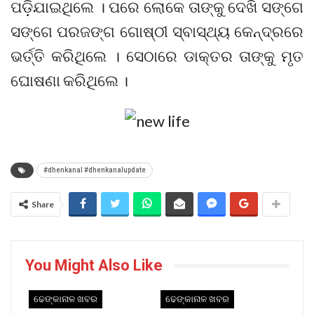
ପଡ଼ିଯାଇଥିଲେ । ପରେ ଲୋକେ ତାଙ୍କୁ ଦେଖି ସଙ୍ଗେ
ସଙ୍ଗେ ପରଜଙ୍ଗ ଗୋଷ୍ଠୀ ସ୍ବାସ୍ଥ୍ୟ କେନ୍ଦ୍ରରେ
ଭର୍ତ୍ତି କରିଥିଲେ । ସେଠାରେ ଡାକ୍ତର ତାଙ୍କୁ ମୃତ
ଘୋଷଣା କରିଥିଲେ ।
#dhenkanal #dhenkanalupdate
Share
You Might Also Like
ଢେଙ୍କାନାଳ ଖବର
ଢେଙ୍କାନାଳ ଖବର