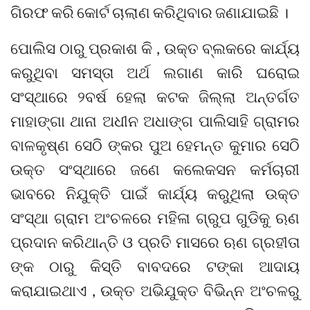
ଗିରଫ କରି କୋର୍ଟ ଚାଲାଣ କରିଥିବାର ଜଣାଯାଇଛି ।
ପୋଲିସ ଠାରୁ ପ୍ରକାଶ କି , ଉକ୍ତ ବ୍ଲକରେ କାର୍ଯ୍ୟ
କରୁଥିବା ସମସ୍ତା ଅର୍ଥ ଲଗାଣ କାରି ଘରୋଇ
ସଂସ୍ଥାରେ ୨ବର୍ଷ ହେଲା କଟକ ଜିଲ୍ଲା ଅନ୍ତର୍ଗତ
ମାହାଙ୍ଗା ଥାନା ଅଧୀନ ଅଧାଙ୍ଗ ପାଲିସାହି ଗ୍ରାମର
ବାଳକୃଷ୍ଣ ସେଠି ଙ୍କର ପୁଅ ହେମନ୍ତ କୁମାର ସେଠି
ଉକ୍ତ ସଂସ୍ଥାରେ ଜଣେ କଲେକସନ କର୍ମଚାରୀ
ଭାବରେ ନିଯୁକ୍ତି ପାଇଁ କାର୍ଯ୍ୟ କରୁଥିଲା ଉକ୍ତ
ସଂସ୍ଥା ଗ୍ରାମ ଅଂଚଳରେ ମହିଳା ଗ୍ରୁପ ଗୁଡିକୁ ଋଣ
ପ୍ରଦାନ କରିଥାନ୍ତି ଓ ପ୍ରତି ମାସରେ ଋଣ ଗ୍ରହୀତା
ଙ୍କ ଠାରୁ କିସ୍ତି ବାବଦରେ ଟଙ୍କା ଆଦାୟ
କରାଯାଇଥାଏ , ଉକ୍ତ ଅଭିଯୁକ୍ତ ବିଭିନ୍ନ ଅଂଚଳରୁ