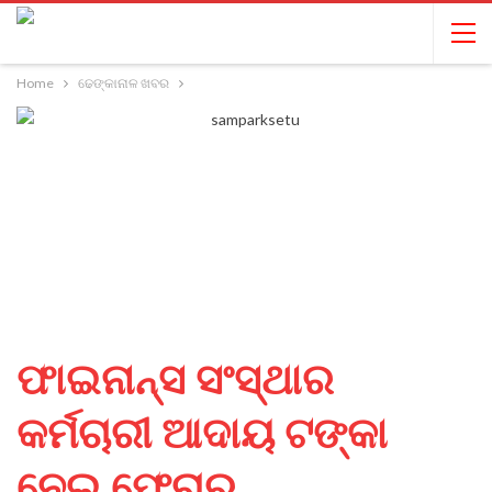
Home
ଢେଙ୍କାନାଳ ଖବର
ଫାଇନାନ୍ସ ସଂସ୍ଥାର
କର୍ମଚାରୀ ଆଦାୟ ଟଙ୍କା
ନେଇ ଫେରାର