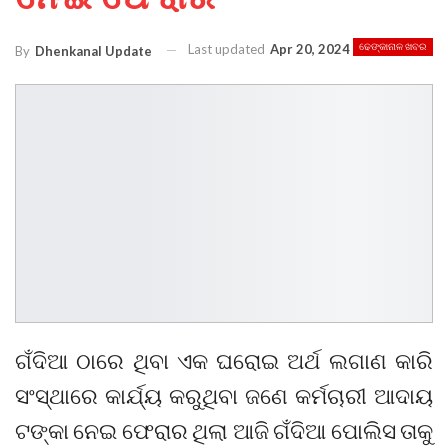
Last updated
Apr 20, 2024
ଢେଙ୍କାନାଳ ଖବର
By
Dhenkanal Update
ଗଁଦିଆ ଠାରେ ଥିବା ଏକ ଘରୋଇ ଅର୍ଥ ଲଗାଣ କାରି
ସଂସ୍ଥାରେ କାର୍ଯ୍ୟ କରୁଥିବା ଜଣେ କର୍ମଚାରୀ ଆଦାୟ
ଟଙ୍କା ନେଇ ଫେରାର ଥିଲା ଆଜି ଗଁଦିଆ ପୋଲିସ ତାକୁ