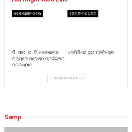
ଢେଙ୍କାନାଳ ଖବର
ଢେଙ୍କାନାଳ ଖବର
ଡି. ଆଇ. ଇ. ଟି. ଢେଙ୍କାନାଳ
ଧରାପିଡ଼ିଲେ ଦୁଇ ମୂର୍ତ୍ତିଚୋର
ରାଜ୍ୟରେ ଶ୍ରେଷ୍ଠ ପ୍ରଶିକ୍ଷଣ
ପ୍ରତିଷ୍ଠାନ
LOAD MORE POSTS
Samp