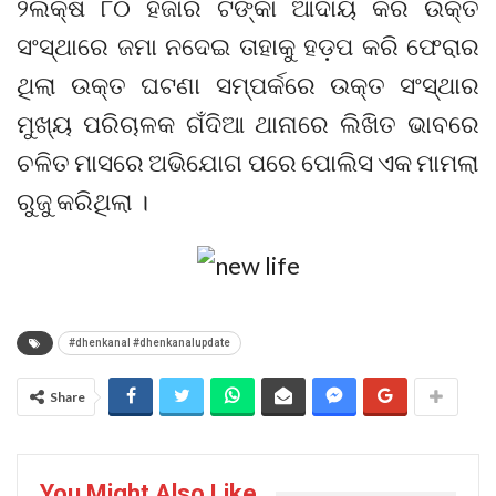
୨ଲକ୍ଷ ୮୦ ହଜାର ଟଙ୍କା ଆଦାୟ କରି ଉକ୍ତ
ସଂସ୍ଥାରେ ଜମା ନଦେଇ ତାହାକୁ ହଡ଼ପ କରି ଫେରାର
ଥିଲା ଉକ୍ତ ଘଟଣା ସମ୍ପର୍କରେ ଉକ୍ତ ସଂସ୍ଥାର
ମୁଖ୍ୟ ପରିଚାଳକ ଗଁଦିଆ ଥାନାରେ ଲିଖିତ ଭାବରେ
ଚଳିତ ମାସରେ ଅଭିଯୋଗ ପରେ ପୋଲିସ ଏକ ମାମଲା
ରୁଜୁ କରିଥିଲା ।
#dhenkanal #dhenkanalupdate
Share
You Might Also Like