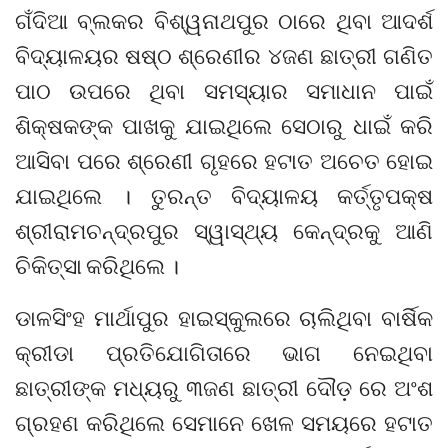
ଗଁଦିଆ ବ୍ଲକର ବିଶ୍ୱନାଥପୁର ଠାରେ ଥିବା ଆଦର୍ଶ
ବିଦ୍ୟାଳୟର ଷଷ୍ଠ ଶ୍ରେଣୀର ୪ଜଣ ଛାତ୍ରୀ ଗଣିତ
ପାଠ ଉପରେ ଥିବା ସମସ୍ୟାର ସମାଧାନ ପାଇଁ
ଶିକ୍ଷକଙ୍କ ପାଖକୁ ଯାଇଥିଲେ ସେଠାରୁ ଧାଇଁ କରି
ଆସିବା ପରେ ଶ୍ରେଣୀ ଗୃହରେ ହଟାତ ଅଚେତ ହୋଇ
ଯାଇଥିଲେ । ତୁରନ୍ତ ବିଦ୍ୟାଳୟ କର୍ତ୍ତୃପକ୍ଷ
ଶ୍ରୀରାମଚନ୍ଦ୍ରପୁର ସ୍ୱାସ୍ଥ୍ୟ କେନ୍ଦ୍ରକୁ ଆଣି
ଚିକିତ୍ସା କରିଥିଲେ ।
ଡାଳସିଂହ ମାର୍ଥାପୁର ହାଇସ୍କୁଲରେ ଚାଲିଥିବା ବାର୍ଷିକ
କ୍ରୀଡା ପ୍ରତିଯୋଗିତାରେ ଭାଗ ନେଇଥିବା
ଛାତ୍ରୀଙ୍କ ମଧ୍ୟରୁ ୩ଜଣ ଛାତ୍ରୀ ଦୌଡ଼ ରେ ଅଂଶ
ଗ୍ରହଣ କରିଥିଲେ ସେମାନେ ଖେଳ ସମୟରେ ହଟାତ