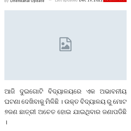
Last updated
Dec 19, 2022
By
Dhenkanal Update
ଆଜି ଦୁଇଗୋଟି ବିଦ୍ୟାଳୟରେ ଏକ ଅଭାବନୀୟ
ଘଟଣା ଦେଖିବାକୁ ମିଳିଛି । ଉକ୍ତ ବିଦ୍ୟାଳୟ ରୁ ମୋଟ
୭ଜଣ ଛାତ୍ରୀ ଅଚେତ ହୋଇ ଯାଇଥିବାର ଜଣାପଡିଛି
।