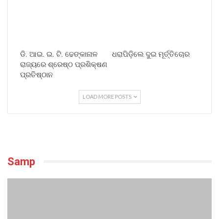
ଡି. ଆଇ. ଇ. ଟି. ଢେଙ୍କାନାଳ
ଧରାପିଡ଼ିଲେ ଦୁଇ ମୂର୍ତ୍ତିଚୋର
ରାଜ୍ୟରେ ଶ୍ରେଷ୍ଠ ପ୍ରଶିକ୍ଷଣ
ପ୍ରତିଷ୍ଠାନ
LOAD MORE POSTS
Samp