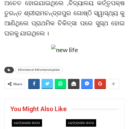
ଅଚେତ ହୋଇଯାଇଥିଲେ ,ବିଦ୍ୟାଳୟ କର୍ତ୍ତୃପକ୍ଷ
ତୁରନ୍ତ ଶ୍ରୀରାମଚନ୍ଦ୍ରପୁର ଗୋଷ୍ଠି ସ୍ୱାସ୍ଥ୍ୟ କୁ
ଆଣିଥିଲେ ପ୍ରାଥମିକ ଚିକିତ୍ସା ପରେ ସୁସ୍ଥ ହୋଇ
ଘରକୁ ଯାଇଥିଲେ ।
#dhenkanal #dhenkanalupdate
Share
You Might Also Like
ଢେଙ୍କାନାଳ ଖବର
ଢେଙ୍କାନାଳ ଖବର