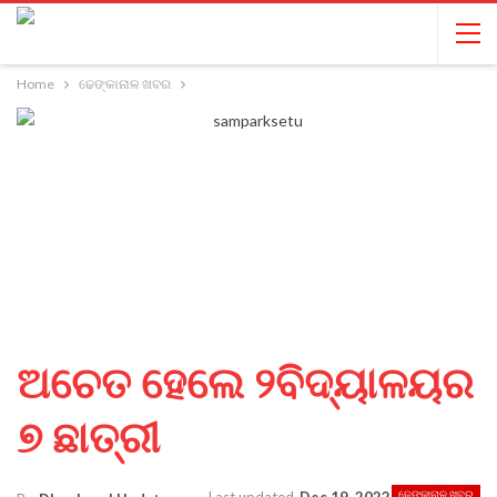
Home
ଢେଙ୍କାନାଳ ଖବର
ଅଚେତ ହେଲେ ୨ବିଦ୍ୟାଳୟର
୭ ଛାତ୍ରୀ
ଢେଙ୍କାନାଳ ଖବର