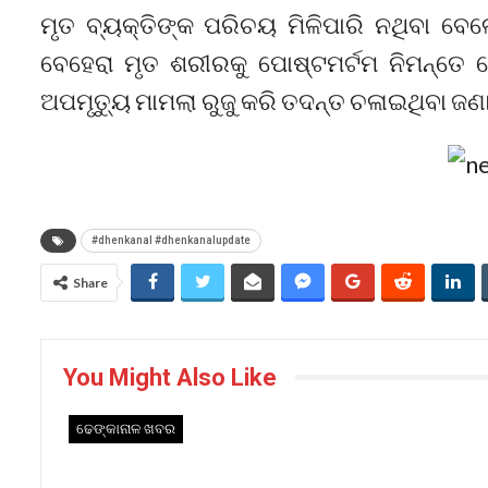
ମୃତ ବ୍ୟକ୍ତିଙ୍କ ପରିଚୟ ମିଳିପାରି ନଥିବା ବେଳ
ବେହେରା ମୃତ ଶରୀରକୁ ପୋଷ୍ଟମର୍ଟମ ନିମନ୍ତେ 
ଅପମୃତ୍ୟୁ ମାମଲା ରୁଜୁ କରି ତଦନ୍ତ ଚଳାଇଥିବା ଜଣାପ
#dhenkanal #dhenkanalupdate
Share
You Might Also Like
ଢେଙ୍କାନାଳ ଖବର