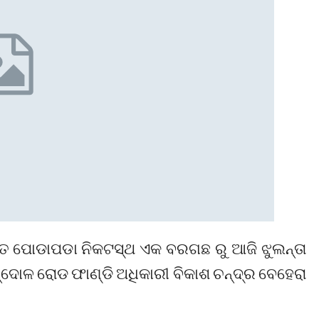
୍ଗତ ପୋଡାପଡା ନିକଟସ୍ଥ ଏକ ବରଗଛ ରୁ ଆଜି ଝୁଲନ୍ତା
୍ଦୋଳ ରୋଡ ଫାଣ୍ଡି ଅଧିକାରୀ ବିକାଶ ଚନ୍ଦ୍ର ବେହେରା