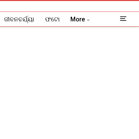
ଜୀବନଚର୍ଯ୍ୟା
ଫଟୋ
More