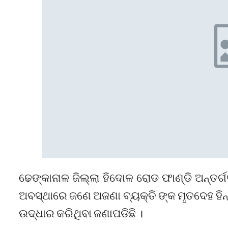
ଢେଙ୍କାନାଳ ଜିଲ୍ଲା ହିଦୋଳ ରୋଡ ଫାଣ୍ଡି ଅନ୍ତର
ଅବସ୍ଥାରେ ଜଣେ ଅଜଣା ବ୍ୟକ୍ତି ଙ୍କ ମୃତଦେହ ହିନ
ଉଦ୍ଧାର କରିଥିବା ଜଣାପଡିଛି ।