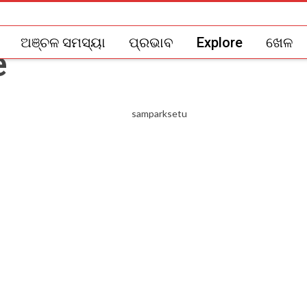
ଅଞ୍ଚଳ ସମସ୍ୟା
ପ୍ରଭାବ
Explore
ଖେଳ