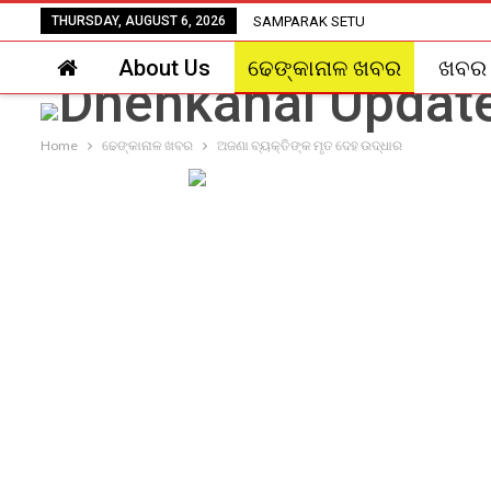
THURSDAY, AUGUST 6, 2026
SAMPARAK SETU
About Us
ଢେଙ୍କାନାଳ ଖବର
ଖବର
Home
ଢେଙ୍କାନାଳ ଖବର
ଅଜଣା ବ୍ୟକ୍ତିଙ୍କ ମୃତ ଦେହ ଉଦ୍ଧାର