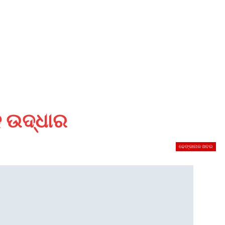
ହ ଉଦ୍ଧାର
ଢେଙ୍କାନାଳ ଖବର