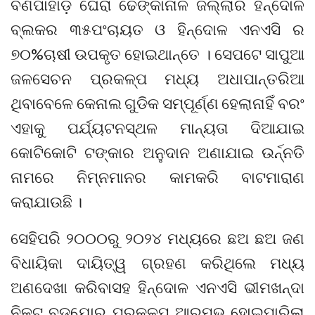
ବଣପାହାଡ଼ ଘେରା ଢେଙ୍କାନାଳ ଜିଲ୍ଲାର ହିନ୍ଦୋଳ
ବ୍ଲକର ୩୫ପଂଚାୟତ ଓ ହିନ୍ଦୋଳ ଏନଏସି ର
୭୦%ଚାଷୀ ଉପକୃତ ହୋଇଥାନ୍ତେ । ସେପଟେ ସାପୁଆ
ଜଳସେଚନ ପ୍ରକଳ୍ପ ମଧ୍ୟ ଅଧାପାନ୍ତରିଆ
ଥିବାବେଳେ କେନାଲ ଗୁଡିକ ସମ୍ପୂର୍ଣ୍ଣ ହେଲାନାହିଁ ବରଂ
ଏହାକୁ ପର୍ଯ୍ୟଟନସ୍ଥଳ ମାନ୍ୟତା ଦିଆଯାଇ
କୋଟିକୋଟି ଟଙ୍କାର ଅନୁଦାନ ଅଣାଯାଇ ଉର୍ନ୍ନତି
ନାମରେ ନିମ୍ନମାନର କାମକରି ବାଟମାରାଣ
କରାଯାଉଛି ।
ସେହିପରି ୨୦୦୦ରୁ ୨୦୨୪ ମଧ୍ୟରେ ଛଅ ଛଅ ଜଣ
ବିଧାୟିକା ଦାୟିତ୍ୱ ଗ୍ରହଣ କରିଥିଲେ ମଧ୍ୟ
ଅଣଦେଖା କରିବାସହ ହିନ୍ଦୋଳ ଏନଏସି ଭୀମଖନ୍ଦା
ନିକଟ ବଡ଼ଯୋର ପ୍ରକଳ୍ପ ଆରମ୍ଭ ହୋଇପାରିଲା