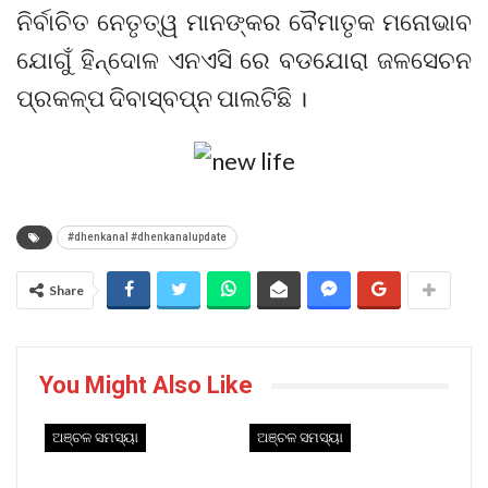
ନିର୍ବାଚିତ ନେତୃତ୍ୱ ମାନଙ୍କର ବୈମାତୃକ ମନୋଭାବ
ଯୋଗୁଁ ହିନ୍ଦୋଳ ଏନଏସି ରେ ବଡଯୋରା ଜଳସେଚନ
ପ୍ରକଳ୍ପ ଦିବାସ୍ବପ୍ନ ପାଲଟିଛି ।
#dhenkanal #dhenkanalupdate
Share
You Might Also Like
ଅଞ୍ଚଳ ସମସ୍ୟା
ଅଞ୍ଚଳ ସମସ୍ୟା