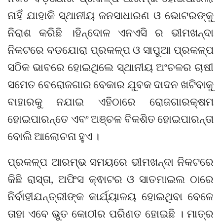
ନାହିଁ ଯାହାକି ସ୍ଥାନୀୟ ଜନସାଧାରଣ ଓ ଭୋଟରଙ୍କୁ
ନିରାଶ କରିଛି ।ହିନ୍ଦୋଳ ଏନଏସି ର ଭୀମଖନ୍ଦା
ନିକଟରେ ବଡଯୋରା ପ୍ରକଳ୍ପ ଓ ସାପୁଆ ପ୍ରକଳ୍ପ
ସଠିକ ଭାବରେ ହୋଇଥିଲେ ସ୍ଥାନୀୟ ଅଂଚଳର ଚାଷୀ
ସମେତ ବେରୋଜଗାର ବେକାର ଯୁବକ ଦାଦନ ଖଟିବାକୁ
ବାହାରକୁ ନଯାଇ ଏହିଠାରେ ରୋଜଗାରକ୍ଷମ
ହୋଇପାରନ୍ତେ ଏବଂ ଅଞ୍ଚଳ ବିକଶିତ ହୋଇପାରନ୍ତା
ବୋଲି ଆଲୋଚନା ହୁଏ ।
ପ୍ରକଳ୍ପ ଆରମ୍ଭ ସମୟରେ ଭୀମଖନ୍ଦା ନିକଟରେ
କିଛି ରାସ୍ତା, ଅଫିସ କ୍ଵାଟର ଓ ସାତମାଇଲ ଠାରେ
ନିର୍ବାହୀଯନ୍ତ୍ରୀଙ୍କ କାର୍ଯ୍ୟାଳୟ ହୋଇଥିବା ବେଳେ
ତାହା ଏବେ ଭୁତ କୋଠୀର ପରିଣତ ହୋଇଛି । ମାତ୍ର