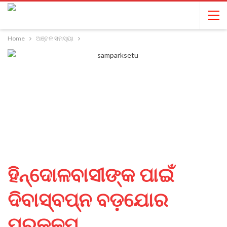
Home
ଅଞ୍ଚଳ ସମସ୍ୟା
ହିନ୍ଦୋଳବାସୀଙ୍କ ପାଇଁ
ଦିବାସ୍ବପ୍ନ ବଡ଼ଯୋର
ପ୍ରକଳ୍ପ