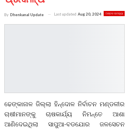
Last updated
Aug 20, 2024
ଅଞ୍ଚଳ ସମସ୍ୟା
By
Dhenkanal Update
ଢେଙ୍କାନାଳ ଜିଲ୍ଲା ହିନ୍ଦୋଳ ନିର୍ବାଚନ ମଣ୍ଡଳୀର
ଚାଷୀମାନଙ୍କୁ ଚାଷକାର୍ଯ୍ୟ ନିମନ୍ତେ ଆଶା
ଆଣିଦେଇଥିଲା ସାପୁଆ-ବଡଯୋର ଜଳସେଚନ