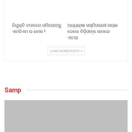
ନିଯୁକ୍ତି ବଦଳରେ ଜମିହରାଙ୍କୁ
ଅଧ୍ୟକ୍ଷା ସସ୍ମିତାରାଣୀ ନାୟକ
ଏମଜିଏମ ର ଧମକ !
ଦେଲେ ବିଡ଼ିଓଙ୍କ ନାମରେ
ଏତଲା
LOAD MORE POSTS
Samp