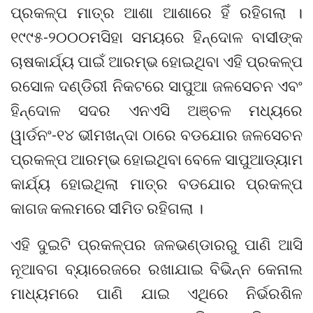
ପ୍ରକଳ୍ପ ମାତ୍ର ଆଶା ଆଶାରେ ହିଁ ରହିଗଲା ।
୧୯୯୫-୨୦୦୦ମସିହା ସମୟରେ ହିନ୍ଦୋଳ ବାସୀଙ୍କ
ଚାଷକାର୍ଯ୍ୟ ପାଇଁ ଆରମ୍ଭ ହୋଇଥିବା ଏହି ପ୍ରକଳ୍ପ
ରସୋଳ ଦଣ୍ଡିରୀ ନିକଟରେ ସାପୁଆ ଜଳସେଚନ ଏବଂ
ହିନ୍ଦୋଳ ସଦର ଏନଏସି ଅଞ୍ଚଳ ମଧ୍ୟରେ
ୱାର୍ଡନଂ-୧୪ ଭୀମଖନ୍ଦା ଠାରେ ବଡଯୋର ଜଳସେଚନ
ପ୍ରକଳ୍ପ ଆରମ୍ଭ ହୋଇଥିବା ବେଳେ ସାପୁଆଡ୍ୟାମ
କାର୍ଯ୍ୟ ହୋଇଥିଲା ମାତ୍ର ବଡଯୋର ପ୍ରକଳ୍ପ
କାଗଜ କଲମରେ ସୀମିତ ରହିଗଲା ।
ଏହି ଦୁଇଟି ପ୍ରକଳ୍ପର ଜଳଭଣ୍ଡାରରୁ ପାଣି ଆସି
ନୂଆବଗ ବ୍ୟାରେଜରେ ରଖାଯାଇ ବିଭିନ୍ନ କେନାଲ
ମାଧ୍ୟମରେ ପାଣି ଯାଇ ଏଥିରେ ନିର୍ଭରଶିଳ