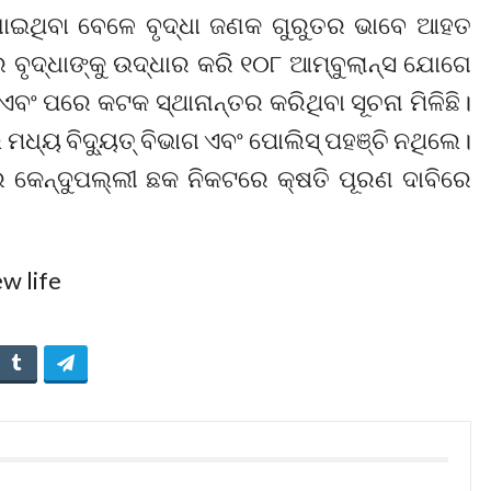
ାଇଥିବା ବେଳେ ବୃଦ୍ଧା ଜଣକ ଗୁରୁତର ଭାବେ ଆହତ
ର ବୃଦ୍ଧାଙ୍କୁ ଉଦ୍ଧାର କରି ୧୦୮ ଆମ୍ବୁଲାନ୍ସ ଯୋଗେ
ଏବଂ ପରେ କଟକ ସ୍ଥାନାନ୍ତର କରିଥିବା ସୂଚନା ମିଳିଛି।
 ମଧ୍ୟ ବିଦ୍ୟୁତ୍ ବିଭାଗ ଏବଂ ପୋଲିସ୍ ପହଞ୍ଚି ନଥିଲେ।
ର କେନ୍ଦୁପଲ୍ଲୀ ଛକ ନିକଟରେ କ୍ଷତି ପୂରଣ ଦାବିରେ