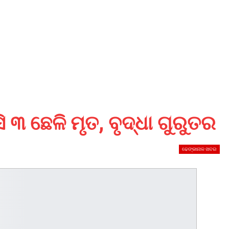
ି ୩ ଛେଳି ମୃତ, ବୃଦ୍ଧା ଗୁରୁତର
ଢେଙ୍କାନାଳ ଖବର