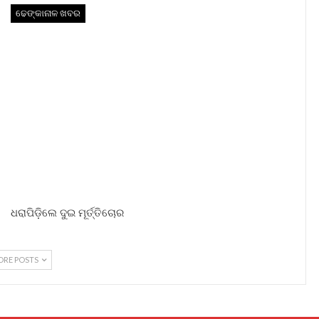
ଢେଙ୍କାନାଳ ଖବର
ଧରାପିଡ଼ିଲେ ଦୁଇ ମୂର୍ତ୍ତିଚୋର
ORE POSTS