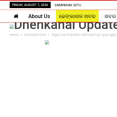
FRIDAY, AUGUST 7, 2026
SAMPARAK SETU
About Us
ଢେଙ୍କାନାଳ ଖବର
ଖବର
Home
ଢେଙ୍କାନାଳ ଖବର
ବିଦ୍ୟୁତ୍ ତାର ସଂସ୍ପର୍ଶରେ ଆସି ୩ ଛେଳି ମୃତ, ବୃଦ୍ଧା ଗୁରୁ