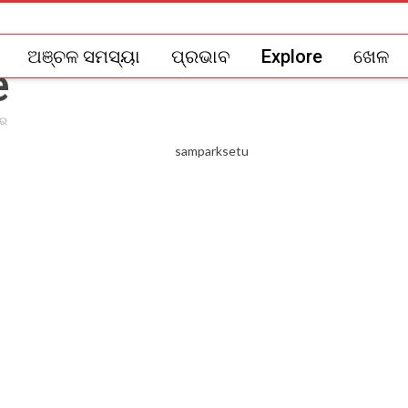
ଅଞ୍ଚଳ ସମସ୍ୟା
ପ୍ରଭାବ
Explore
ଖେଳ
ତର