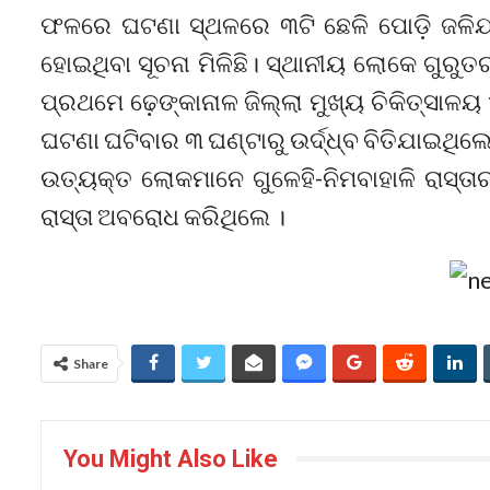
ଫଳରେ ଘଟଣା ସ୍ଥଳରେ ୩ଟି ଛେଳି ପୋଡ଼ି ଜଳିଯ
ହୋଇଥିବା ସୂଚନା ମିଳିଛି। ସ୍ଥାନୀୟ ଲୋକେ ଗୁରୁତ
ପ୍ରଥମେ ଢ଼େଙ୍କାନାଳ ଜିଲ୍ଲା ମୁଖ୍ୟ ଚିକିତ୍ସାଳୟ 
ଘଟଣା ଘଟିବାର ୩ ଘଣ୍ଟାରୁ ଉର୍ଦ୍ଧ୍ବ ବିତିଯାଇଥିଲେ
ଉତ୍ୟକ୍ତ ଲୋକମାନେ ଗୁଳେହି-ନିମବାହାଳି ରାସ୍ତା
ରାସ୍ତା ଅବରୋଧ କରିଥିଲେ ।
Share
You Might Also Like