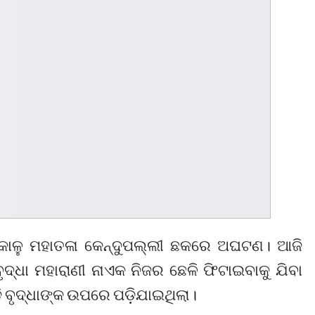
ଙ୍କାଳୁ ମହାତଳା କେନ୍ଦୁପଲ୍ଲୀ ଛକରେ ଅଘଟଣ। ଆଜି
ଦ୍ଧା ମହାରାଣୀ ନାଏକ ନିଜର ଛେଳି ଫିଟାଇବାକୁ ଯିବା
ି ବୃଦ୍ଧାଙ୍କ ଉପରେ ପଡ଼ିଯାଇଥିଲା।