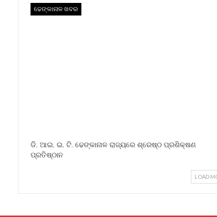
ଢେଙ୍କାନାଳ ଖବର
ଡି. ଆଇ. ଇ. ଟି. ଢେଙ୍କାନାଳ ରାଜ୍ୟରେ ଶ୍ରେଷ୍ଠ ପ୍ରଶିକ୍ଷଣ
ପ୍ରତିଷ୍ଠାନ
LOAD M