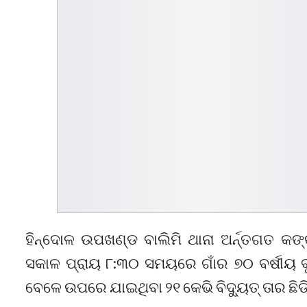
ହିନ୍ଦୋଳ ଉପଖଣ୍ଡ ବାଲିମି ଥାନା ଅର୍ନ୍ତଗତ କ
ସକାଳ ପ୍ରାୟ ୮:୩୦ ସମୟରେ ଗାଁର ୭୦ ବର୍ଷୀୟ ବୃ
ବେଳେ ଉପରେ ଯାଇଥିବା ୨୧ କେଭି ବିଦ୍ୟୁତ୍ ତାର ଛିଡ