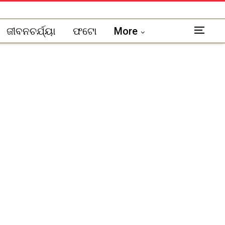
ଜୀବନଚର୍ଯ୍ୟା
ଫଟୋ
More