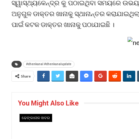
ସ୍ୱାସ୍ଥ୍ୟକେନ୍ଦ୍ର କୁ ପଠାଇଥିବା ସମୟରେ ଉଭୟ ଗୁ
ଅନୁଗୁଳ ଡାକ୍ତର ଖାନାକୁ ସ୍ଥାନାନ୍ତର କରାଯାଇଥିଲ
ପାଇଁ କଟକ ଡାକ୍ତର ଖାନାକୁ ପଠାଯାଇଛି ।
#dhenkanal #dhenkanalupdate
Share
You Might Also Like
ଢେଙ୍କାନାଳ ଖବର