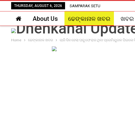
THURSDAY, AUGUST 6, 2026
SAMPARAK SETU
About Us
ଢେଙ୍କାନାଳ ଖବର
ଖବର
Home
ଢେଙ୍କାନାଳ ଖବର
ଚାରି ଦିନ ହେଲା ଘରୁ ଫେରାର ଥିବା ପ୍ରେମିଯୁଗଳ ପିଇଲେ 