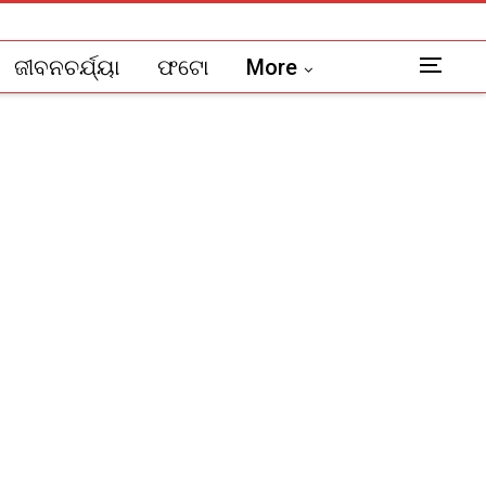
ଜୀବନଚର୍ଯ୍ୟା
ଫଟୋ
More