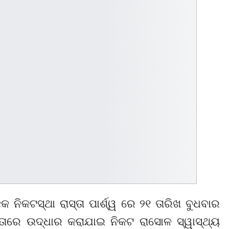
ନିକଟସ୍ଥା ରାସ୍ତା ପାର୍ଶ୍ୱ ରେ ୨୧ ତାରିଖ ବୁଧବାର
ସ୍ତାରେ ଉଦ୍ଧାର କରାଯାଇ ନିକଟ ରାସୋଳ ସ୍ୱାସ୍ଥ୍ୟ