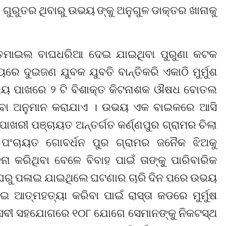
 ଗୁରୁତର ଥିବାରୁ ଉଭୟ ଙ୍କୁ ଅନୁଗୁଳ ଡାକ୍ତର ଖାନାକୁ
 ସାତମାଇଲ ବାଘଧରିଆ ଦେଇ ଯାଇଥିବା ପୁରୁଣା କଟକ
ରେ ଦୁଇଜଣ ଯୁବକ ଯୁବତି ବାନ୍ତିକରି ଏକାଠି ମୁର୍ମୁଶ
 ଉଭୟ ପାଖରେ ୨ ଟି ବିଶାକ୍ତ କିଟନାଶକ ଔଷଧ ବୋତଲ
ଥିବା ଅନୁମାନ କରାଯାଏ । ଉଭୟ ଏକ ବାଇକରେ ଆସି
ପୋଖରୀ ପଞ୍ଚାୟତ ଅନ୍ତର୍ଗତ କର୍ଣ୍ଣପୁର ଗ୍ରାମର ଚିଲା
 ପଂଚାୟତ ଗୋବର୍ଧନ ପୁର ଗ୍ରାମର ଜନୈକ ଝିଅକୁ
କରିଥିବା ବେଳେ ବିବାହ ପାଇଁ ତାଙ୍କୁ ପାରିବାରିକ
 ଘରୁ ପଳାଇ ଯାଇଥିଲେ ଘଟଣାର ଚାରି ଦିନ ପରେ ଉଭୟ
ଆତ୍ମହତ୍ୟା କରିବା ପାଇଁ ରାସ୍ତା କଡରେ ମୁର୍ମୁଷ
ସେବୀ ସହଯୋଗରେ ୧୦୮ ଯୋଗେ ସେମାନଙ୍କୁ ନିକଟସ୍ଥ