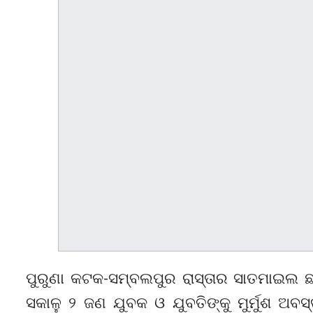
ପୁରୁଣା କଟକ-ସମ୍ବଲପୁର ରାସ୍ତାର ସାତମାଇଲ ଛକ 
ସକାଳୁ ୨ ଜଣ ଯୁବକ ଓ ଯୁବତିଙ୍କୁ ମୁର୍ମୁଶ ଅବ