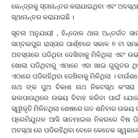
କେନ୍ଦ୍ରକୁ ସ୍ତାନାନ୍ତର କରାଯାଇଥିବା ଏବଂ ଅବସ୍ଥା
ସ୍ଥାନାନ୍ତର କରାଯାଇଛି ।
ସୂଚନା ଅନୁଯାୟୀ , ହିନ୍ଦୋଳ ଥାନା ଅନ୍ତର୍ଗତ
ସମ୍ବଲପୁର ରାସ୍ତାର ପାର୍ଶ୍ଵରେ ସକାଳ ୭ ଟା ସମୟ
ଅବସ୍ତାରେ ପଡିଥିବା ଦେଖିବାକୁ ମିଳିଥିଲା ଏବଂ
ଖୋଲା ପଡିଥିବାରୁ ଏମାନେ ଏହା ଖାଇ ଗୁରୁତର 
ଏଠାରେ ପଡିରହିଥିବା ଦେଖିବାକୁ ମିଳିଥିଲା । ବାଉଁଶ
ନାଥ ଙ୍କ ପୁଅ ବିକାଶ ନାଥ ନିକଟସ୍ଥ କଂସରା
ଭଲପାଉଥିଲେ ଉଭୟ ବିବାହ କରିବା ପାଇଁ ଯୋଜନା 
ସ୍ୱୀକୃତି ମିଳିନଥିଲା ଶେଷରେ ଗତ ଶନିବାର ଉଭୟ
ପ୍ରେମିଯୁଗଳ ଆସି ସାତମାଇଲ ନିକରରେ ବିଷ ପିଇ 
ଅବସ୍ଥା ରେ ପଡିରହିଥିବା ବେଳେ କେତେକ ସ୍ୱଛା