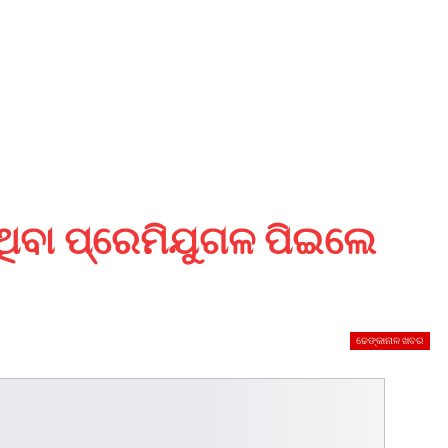
 ଥିବା ପ୍ରେମିଯୁଗଳ ପିଇଲେ
ଢେଙ୍କାନାଳ ଖବର