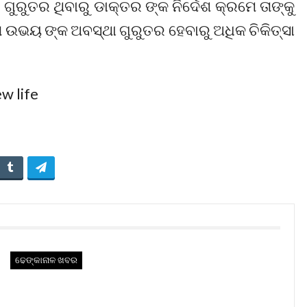
ରୁତର ଥିବାରୁ ଡାକ୍ତର ଙ୍କ ନିର୍ଦେଶ କ୍ରମେ ତାଙ୍କୁ
ା ଉଭୟ ଙ୍କ ଅବସ୍ଥା ଗୁରୁତର ହେବାରୁ ଅଧିକ ଚିକିତ୍ସା
ଢେଙ୍କାନାଳ ଖବର