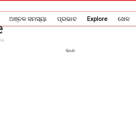
ଅଞ୍ଚଳ ସମସ୍ୟା
ପ୍ରଭାବ
Explore
ଖେଳ
ବିଷ