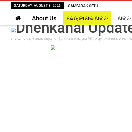
SATURDAY, AUGUST 8, 2026
SAMPARAK SETU
About Us
ଢେଙ୍କାନାଳ ଖବର
ଖବର
Home
ଢେଙ୍କାନାଳ ଖବର
ହିନ୍ଦୋଳ ଉପଖଣ୍ଡର ବିଭିନ୍ନ ସ୍ଥାନରେ ୭୩ ତମ ସାଧାର