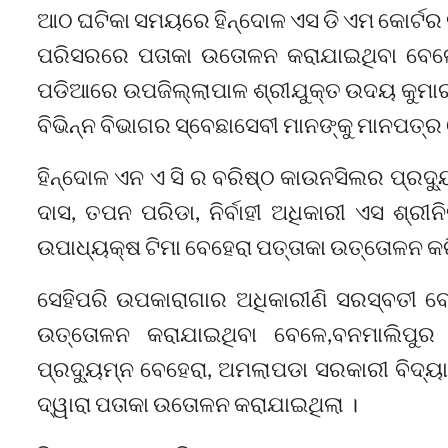
ଆଠ ଘଟିକା ସମୟରେ ହିନ୍ଦୋଳ ଏସ ଡି ଏମ କୋର୍ଟର ବିଚ
ପରିସରରେ ପତାକା ଉତୋଳନ କରାଯାଇଥିବା ବେଳ
ପଡିଆରେ ଉପଜିଲ୍ଲାପାଳ ଶ୍ରୀଯୁକ୍ତ ଉଦୟ କୁମାର
ବିଭିନ୍ନ ବିଭାଗର ସ୍ବେଛାସେବୀ ମାନଙ୍କୁ ମାନପତ୍ର
ହିନ୍ଦୋଳ ଏନ ଏ ସି ର ବରିଷ୍ଠ କାଉନସିଲର ପ୍ରଦ୍ୟ
ଦାସ, ତପନ ପରିଡା, ନିର୍ବାହୀ ଅଧିକାରୀ ଏସ ଶ୍
ଉପାଧ୍ୟକ୍ଷ ଟିମା ବେହେରା ପତ୍ତାକା ଉତ୍ତୋଳନ କ
ସେହିପରି ଉପକାରାଗାର ଅଧିକାରୀଣି ସରସ୍ବତୀ ବେ
ଉତ୍ତୋଳନ କରାଯାଇଥିବା ବେଳେ,ବନମାଲିପୁର
ପ୍ରଦ୍ୟୁମ୍ନ ବେହେରା, ଅମଲାପଡା ସରକାରୀ ବିଦ୍
ଦ୍ୱାରା ପତାକା ଉତୋଳନ କରାଯାଇଥିଲା ।