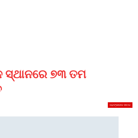
ନ ସ୍ଥାନରେ ୭୩ ତମ
ତ
ଢେଙ୍କାନାଳ ଖବର