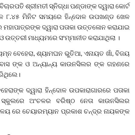
ାରପତି ଶ୍ରୀମତୀ ସ୍ନିଗ୍ଧା ପଣ୍ଡାଙ୍କ ଦ୍ୱାରା କୋର୍ଟ
େ ୮.୪୫ ମିନିଟ ସମୟରେ ହିନ୍ଦୋଳ ଉପଖଣ୍ଡ ଖେଳ
 ମହାପାତ୍ରଙ୍କ ଦ୍ୱାରା ପତାକା ଉତ୍ତଳୋନ କରାଯାଇ
 ଓ ଉତ୍ତରୀ ମାଧ୍ୟମରେ ସଂମ୍ମାନୀତ କରାଯାଥିଲା ।
ୁମ୍ନ ବେହେରା, ଶ୍ୟାମଘନ ଭୁତିଆ, ଏନାୟତ ଖାଁ, ବିଜୟ
ରୀନିବାସ ଙ୍କ ଓ ଅନ୍ୟାନ୍ୟ କାଉନସିଲର ଙ୍କ ଗହଣରେ
ରିଥିଲେ।
ହେରାଙ୍କ ଦ୍ୱାରା ହିନ୍ଦୋଳ ଉପକାରାଗାରରେ ପତାକା
 ସ୍କୁଲରେ ଅଂଚଳର ବରିଷ୍ଠ ନେତା କାଉନସିଲର
ୟାଳୟ ରେ ଚେୟାରମ୍ୟାନ ପ୍ରକାଶ ଚନ୍ଦ୍ର ନାୟକଙ୍କ