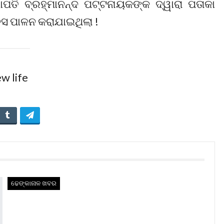
ପତି ବ୍ରହ୍ମାନନ୍ଦ ପଟ୍ଟନାୟକଙ୍କ ଦ୍ୱାରା ପତାକା
ସ ପାଳନ କରାଯାଇଥିଲା !
ଢେଙ୍କାନାଳ ଖବର