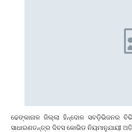
ଢେଙ୍କାନାଳ ଜିଲ୍ଲା ହିନ୍ଦୋଳ ସବଡ଼ିଭିଜନର 
ସାଧାରଣତନ୍ତ୍ର ଦିବସ କୋଭିଡ ନିୟମାନୁଯାୟୀ ଅତ