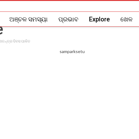
ଅଞ୍ଚଳ ସମସ୍ୟା
ପ୍ରଭାବ
Explore
ଖେଳ
ଣତନ୍ତ୍ର ଦିବସ ପାଳିତ