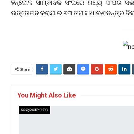
ହିନ୍ଦୋଳ ସାମ୍ବାଦିକ ସଂଘରେ ମଧ୍ୟ ସଂଘର ସଭା
ଉତ୍ତୋଳନ କରାଯାଇ ୭୩ ତମ ସାଧାରଣତନ୍ତ୍ର ଦିବ
Share
You Might Also Like
ଢେଙ୍କାନାଳ ଖବର