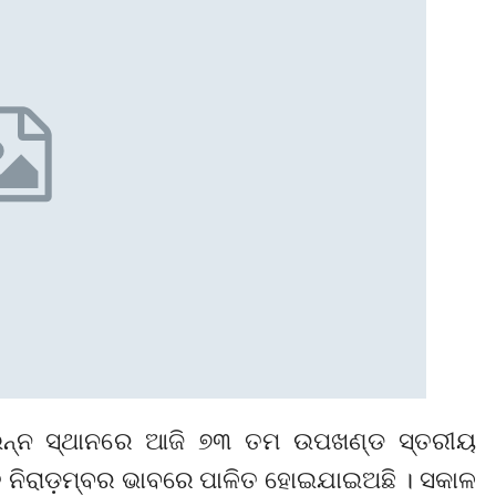
ବିଭିନ୍ନ ସ୍ଥାନରେ ଆଜି ୭୩ ତମ ଉପଖଣ୍ଡ ସ୍ତରୀୟ
ି ନିରାଡ଼ମ୍ବର ଭାବରେ ପାଳିତ ହୋଇଯାଇଅଛି । ସକାଳ