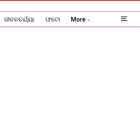
ଜୀବନଚର୍ଯ୍ୟା
ଫଟୋ
More