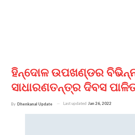
ହିନ୍ଦୋଳ ଉପଖଣ୍ଡର ବିଭିନ୍
ସାଧାରଣତନ୍ତ୍ର ଦିବସ ପାଳି
Last updated
Jan 26, 2022
By
Dhenkanal Update