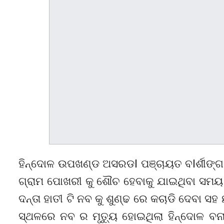
ହିନ୍ଦୋଳ ଉପଖଣ୍ଡ ଅସରଡl ପଞ୍ଚାୟତ ବlର୍ଶୀଙ୍ଗ
ଗ୍ରାମ ପୋଖରୀ କୁ ଶୌଚ ହେବାକୁ ଯାଇଥିବା ସମୟ ର
ଦନ୍ତା ହାତୀ ଟି ନବ କୁ ଶୁଣ୍ଢ ରେ କଚାଡି ଦେବା 
ସ୍ଥଳରେ ନବ ର ମୃତ୍ୟୁ ହୋଇଥିଲା ହିନ୍ଦୋଳ ବନା