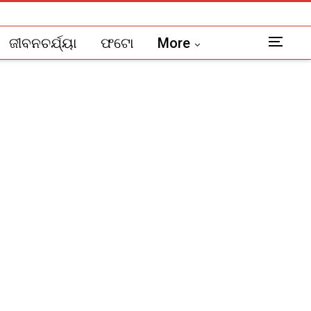
ଜୀବନଚର୍ଯ୍ୟା
ଫଟୋ
More