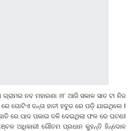
ା ଗ୍ରାମର ନବ ମହାରଣା ୬୮ ଆଜି ସକାଳ ସାତ ଟା ନିଜ
େ ଗୋଟିଏ ଦନ୍ତା ହାତୀ ହବୁଡ ରେ ପଡ଼ି ଯାଇଥିଲେ l
ସହ ଛାତି ରେ ପାଦ ପକାଇ ଦଳି ଦେଇଥିଲା ଫଳ ରେ ଘଟଣl
ଞ୍ଚଳ ଅଧିକାରୀ ଗୌତମ ପ୍ରଧାନ କୁହନ୍ତି ହିନ୍ଦୋଳ