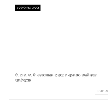
ଢେଙ୍କାନାଳ ଖବର
ଡି. ଆଇ. ଇ. ଟି. ଢେଙ୍କାନାଳ ରାଜ୍ୟରେ ଶ୍ରେଷ୍ଠ ପ୍ରଶିକ୍ଷଣ
ପ୍ରତିଷ୍ଠାନ
LOAD M