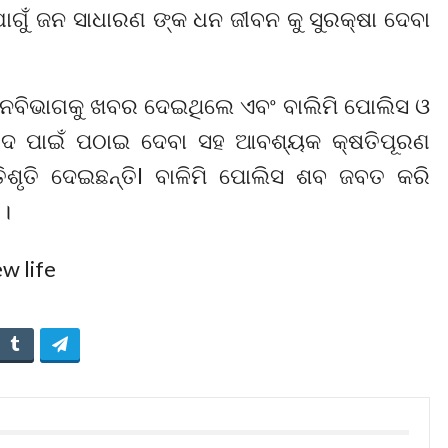
ୁଁ ଜନ ସାଧାରଣ ଙ୍କ ଧନ ଜୀବନ କୁ ସୁରକ୍ଷା ଦେବା
ି ବନବିଭାଗକୁ ଖବର ଦେଇଥିଲେ ଏବଂ ବାଲିମି ପୋଲିସ ଓ
େଦ ପାଇଁ ପଠାଇ ଦେବା ସହ ଆବଶ୍ୟକ କ୍ଷତିପୂରଣ
ତିଶୃତି ଦେଇଛନ୍ତିl ବାଳିମି ପୋଲିସ ଶବ ଜବତ କରି
 ।