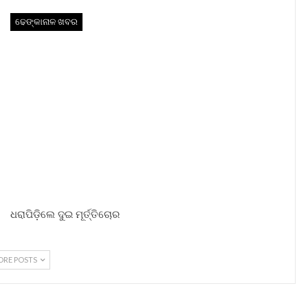
ଢେଙ୍କାନାଳ ଖବର
ଧରାପିଡ଼ିଲେ ଦୁଇ ମୂର୍ତ୍ତିଚୋର
ORE POSTS