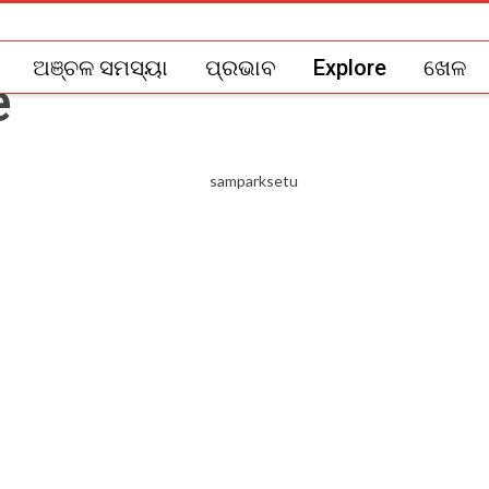
ଅଞ୍ଚଳ ସମସ୍ୟା
ପ୍ରଭାବ
Explore
ଖେଳ