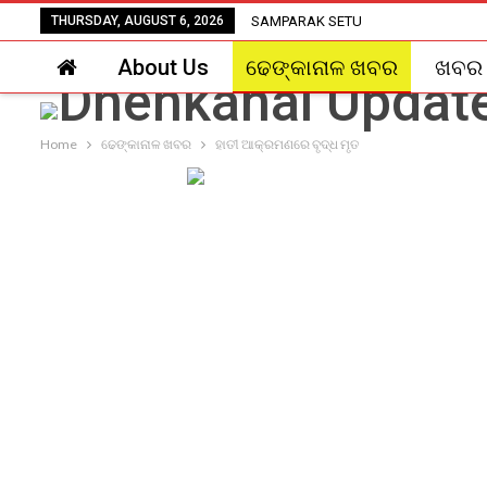
THURSDAY, AUGUST 6, 2026
SAMPARAK SETU
About Us
ଢେଙ୍କାନାଳ ଖବର
ଖବର
Home
ଢେଙ୍କାନାଳ ଖବର
ହାତୀ ଆକ୍ରମଣରେ ବୃଦ୍ଧ ମୃତ