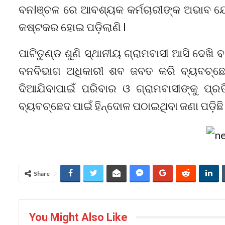
ବନlଞ୍ଚଳ ରେ ଆବଶ୍ୟକ କର୍ମଚାରୀଙ୍କ ଅଭାବ ଯୋଗ
କଷ୍ଟକର ହୋଇ ପଡ଼ିଲାଣି l
ପାଟିତୁଣ୍ଡ ଶୁଣି ସ୍ଥାନୀୟ ଗ୍ରାମବାସୀ ଆସି ଦେଖ
ବନବିଭାଗ ଅଧିକାରୀ ଶବ ଜବତ କରି ବ୍ୟବଚ୍ଛ
ଦିଆଯିବାପାଇଁ ପରିବାର ଓ ଗ୍ରାମବାସୀଙ୍କୁ ପ୍ର
ବ୍ୟବଚ୍ଛେଦ ପାଇଁ ହିନ୍ଦୋଳ ପଠାଇଥିବା ଜଣା ପଡ଼ିଛି
Share
You Might Also Like