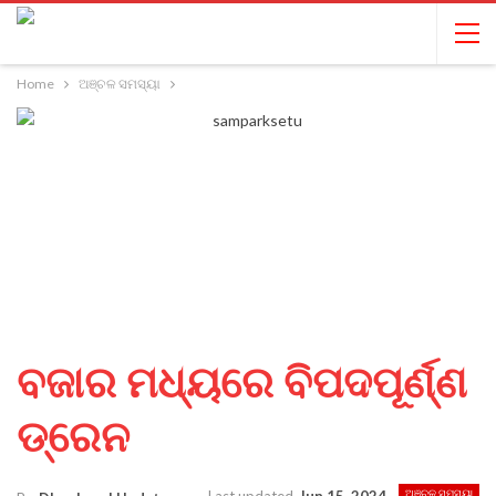
Home
ଅଞ୍ଚଳ ସମସ୍ୟା
ବଜାର ମଧ୍ୟରେ ବିପଦପୂର୍ଣ୍ଣ
ଡ୍ରେନ
ଅଞ୍ଚଳ ସମସ୍ୟା