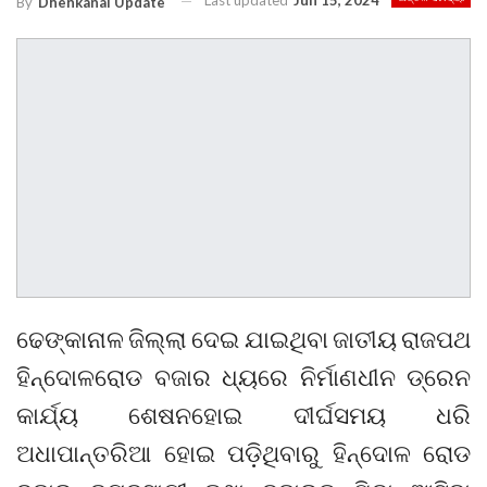
Last updated
Jun 15, 2024
By
Dhenkanal Update
ଢେଙ୍କାନାଳ ଜିଲ୍ଲା ଦେଇ ଯାଇଥିବା ଜାତୀୟ ରାଜପଥ
ହିନ୍ଦୋଳରୋଡ ବଜାର ଧ୍ୟରେ ନିର୍ମାଣଧୀନ ଡ୍ରେନ
କାର୍ଯ୍ୟ ଶେଷନହୋଇ ଦୀର୍ଘସମୟ ଧରି
ଅଧାପାନ୍ତରିଆ ହୋଇ ପଡ଼ିଥିବାରୁ ହିନ୍ଦୋଳ ରୋଡ