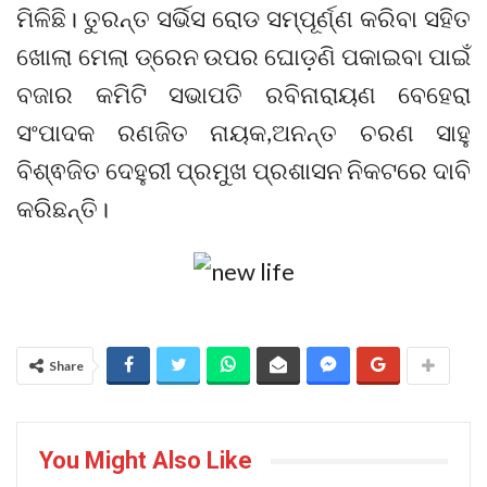
ମିଳିଛି। ତୁରନ୍ତ ସର୍ଭିସ ରୋଡ ସମ୍ପୂର୍ଣ୍ଣ କରିବା ସହିତ
ଖୋଲା ମେଲା ଡ୍ରେନ ଉପର ଘୋଡ଼ଣି ପକାଇବା ପାଇଁ
ବଜାର କମିଟି ସଭାପତି ରବିନାରାୟଣ ବେହେରା
ସଂପାଦକ ରଣଜିତ ନାୟକ,ଅନନ୍ତ ଚରଣ ସାହୁ
ବିଶ୍ଵଜିତ ଦେହୁରୀ ପ୍ରମୁଖ ପ୍ରଶାସନ ନିକଟରେ ଦାବି
କରିଛନ୍ତି।
Share
You Might Also Like