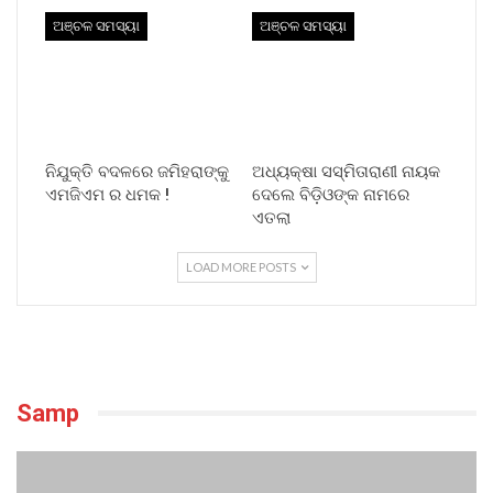
ଅଞ୍ଚଳ ସମସ୍ୟା
ଅଞ୍ଚଳ ସମସ୍ୟା
ନିଯୁକ୍ତି ବଦଳରେ ଜମିହରାଙ୍କୁ
ଅଧ୍ୟକ୍ଷା ସସ୍ମିତାରାଣୀ ନାୟକ
ଏମଜିଏମ ର ଧମକ !
ଦେଲେ ବିଡ଼ିଓଙ୍କ ନାମରେ
ଏତଲା
LOAD MORE POSTS
Samp