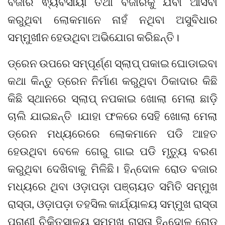
ବଜାର ଵ୍ୟବସାୟୀ ତଥା ବଜାରକୁ ଯିବା ଆସିବା
କରୁଥିବା ଲୋକମାନେ ନାହଁ ନଥିବା ଅସୁବିଧାର
ସମ୍ମୁଖୀନ ହେଉଥିବା ଅଭିଯୋଗ କରିଛନ୍ତି।
ଡ୍ରେନ ଉପରେ ସମ୍ପୂର୍ଣ୍ଣ ସ୍ଲାପ୍ ପକାଇ ଘୋଡାଇବା
କଥା କିନ୍ତୁ ଡ୍ରେନ ନିର୍ମାଣ କରୁଥିବା ଠିକାଦାର କିଛି
କିଛି ସ୍ଥାନରେ ସ୍ଲାପ୍ ନପକାଇ ଖୋଲା ମେଲା ଛାଡ଼ି
ଚାଲି ଯାଇଛନ୍ତି ।ଯାହା ଫଳରେ ସେହି ଖୋଲା ମେଲା
ଡ୍ରେନ ମଧ୍ୟରେରେ ଲୋକମାନେ ପଡି ଆହତ
ହେଉଥିବା ବେଳେ ଗେରୁ ଗାଇ ପଡି ମୃତ୍ୟୁ ବରଣ
କରୁଥିବା ଦେଖିବାକୁ ମିଳିଛି। ହିନ୍ଦୋଳ ରୋଡ ବଜାର
ମଧ୍ୟରେ ଥିବା ଓଡ଼ାପଡ଼ା ପଞ୍ଚାୟତ ସମିତି ସମ୍ମୁଖ
ରାସ୍ତା, ଓଡ଼ାପଡ଼ା ତହସିଲ କାର୍ଯ୍ୟାଳୟ ସମ୍ମୁଖ ରାସ୍ତା
ପ୍ରାଣୀ ଚିକିତ୍ସାଳୟ ସମ୍ମୁଖ ରାସ୍ତା ହିନ୍ଦୋଳ ରୋଡ