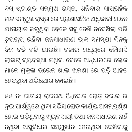
ବସ୍ ଷ୍ଟାଣ୍ଡ ସମ୍ମୁଖ ରାସ୍ତା, ଶନିବାର ସାପ୍ତାହିକ
ହାଟ ସମ୍ମୁଖ ରାସ୍ତା ରେ ପ୍ରାଶାସନିକ ଅଧିକାରୀ ମାନେ
ଯାତାୟାତ କରୁଥିବା ଵେଳେ ସବୁ ଦେଖି ନଦେଖିଲା ପରି
ଚୁପଚାପ୍ ରହିବା ଜନସାଧାରଣ ଙ୍କ ସମସ୍ୟା ଦିନକୁ
ଦିନ ବଢି ବଢି ଯାଉଛି। ବଜାର ମଧ୍ୟରେ କୈାଣସି
ଲାଇଟ୍ ବ୍ୟବସ୍ଥା ନଥିବା ବେଳେ ଅନ୍ଧାରରେ ଲୋକ
ମାନେ ମୁକୁଳା ଡ୍ରେନ ଖାଲ ଖମଣା ରେ ପଡ଼ି ଆହତ
ହେଉଥିବା ଅଭିଯୋଗ ହୋଇଛି।
୫୫ ନଂ ଜାତୀୟ ରାଜପଥ ହିନ୍ଦୋଳ ରୋଡ଼ ବଜାର ର
ଦୁଇ ପାର୍ଶ୍ୱରେ ଥିବା ସର୍ଭିସ୍ ରୋଡ କାର୍ଯ୍ୟ ଅସମ୍ପୂର୍ଣ୍ଣ
ହୋଇ ପଡ଼ିଥିବାରୁ ଵ୍ୟବସାୟୀ ତଥା ଜନସାଧାରଣ ନାହଁ
ନଥିବା ଅସୁବିଧାର ସମ୍ମୁଖୀନ ହେଉଥିବା ଦେଖିବାକୁ