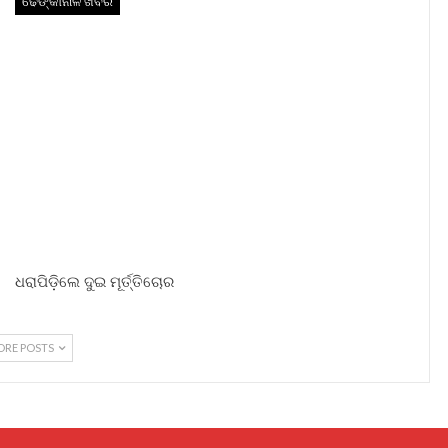
ଢେଙ୍କାନାଳ ଖବର
ଧରାପିଡ଼ିଲେ ଦୁଇ ମୂର୍ତ୍ତିଚୋର
ORE POSTS