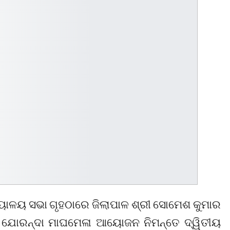
୍ଯ୍ୟାଳୟ ସଭା ଗୃହଠାରେ ଜିଲାପାଳ ଶ୍ରୀ ସୋମେଶ କୁମାର
ଧ ଯୋରନ୍ଦା ମାଘମେଳା ଆୟୋଜନ ନିମନ୍ତେ ଦ୍ୱିତୀୟ