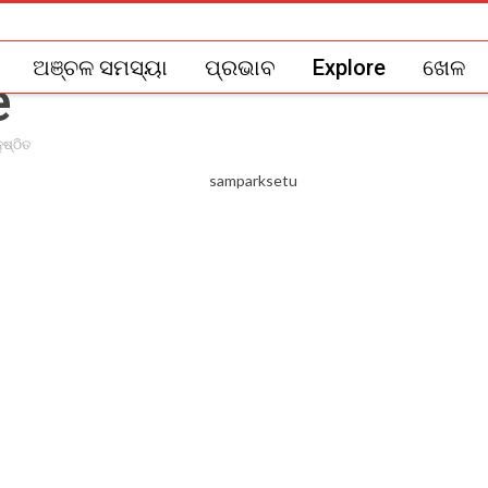
ଅଞ୍ଚଳ ସମସ୍ୟା
ପ୍ରଭାବ
Explore
ଖେଳ
ୁଷ୍ଠିତ