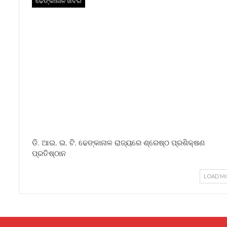
ଢେଙ୍କାନାଳ ଖବର
ଡି. ଆଇ. ଇ. ଟି. ଢେଙ୍କାନାଳ ରାଜ୍ୟରେ ଶ୍ରେଷ୍ଠ ପ୍ରଶିକ୍ଷଣ
ପ୍ରତିଷ୍ଠାନ
LOAD M