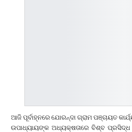
ଆଜି ପୂର୍ବାହ୍ନରେ ଯୋରନ୍ଦା ଗ୍ରାମ ପଞ୍ଚାୟତ କାର
ଉପାଧ୍ୟାୟଙ୍କ ଅଧ୍ୟକ୍ଷତାରେ ବିଶ୍ବ ପ୍ରସିଦ୍