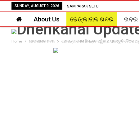
SUNDAY, AUGUST 9, 2026
SAMPARAK SETU
About Us
ଢେଙ୍କାନାଳ ଖବର
ଖବର
Home
ଢେଙ୍କାନାଳ ଖବର
ଯୋରନ୍ଦା ମେଳା ନିମନ୍ତେ ଦ୍ୱିତୀୟ ପ୍ରସ୍ତୁତି ବୈଠକ ଅନ