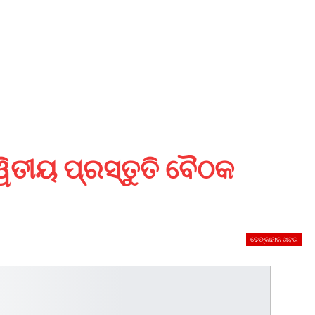
ୱିତୀୟ ପ୍ରସ୍ତୁତି ବୈଠକ
ଢେଙ୍କାନାଳ ଖବର