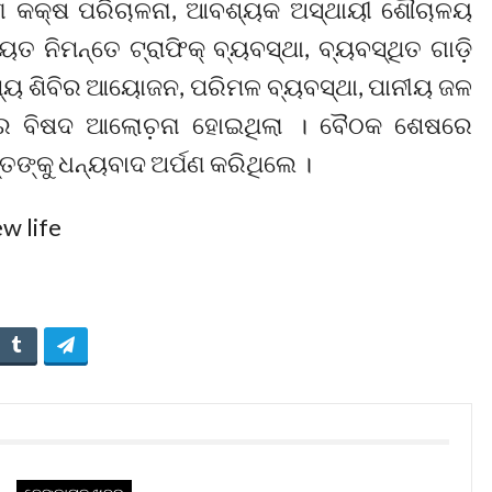
ଣ କକ୍ଷ ପରିଚାଳନା, ଆବଶ୍ୟକ ଅସ୍ଥାୟୀ ଶୌଚାଳୟ
ାୟତ ନିମନ୍ତେ ଟ୍ରାଫିକ୍ ବ୍ୟବସ୍ଥା, ବ୍ୟବସ୍ଥିତ ଗାଡ଼ି
ୱାସ୍ଥ୍ୟ ଶିବିର ଆୟୋଜନ, ପରିମଳ ବ୍ୟବସ୍ଥା, ପାନୀୟ ଜଳ
କରେ ବିଷଦ ଆଲୋଚ଼ନା ହୋଇଥିଲା । ବୈଠକ ଶେଷରେ
୍କୁ ଧନ୍ୟବାଦ ଅର୍ପଣ କରିଥିଲେ ।