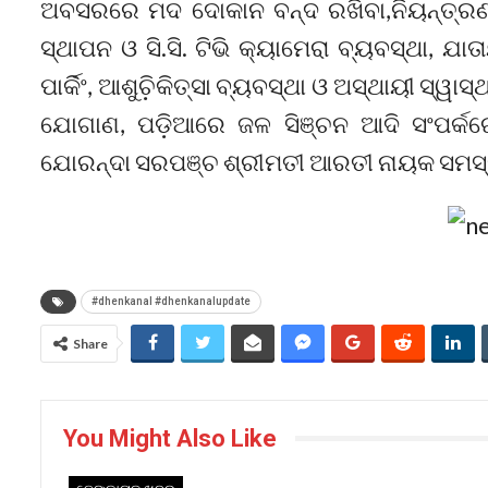
ଅବସରରେ ମଦ ଦୋକାନ ବନ୍ଦ ରଖିବା,ନିୟନ୍ତ୍ର
ସ୍ଥାପନ ଓ ସି.ସି. ଟିଭି କ୍ୟାମେରା ବ୍ୟବସ୍ଥା, ଯାତ
ପାର୍କିଂ, ଆଶୁଚ଼ିକିତ୍ସା ବ୍ୟବସ୍ଥା ଓ ଅସ୍ଥାୟୀ ସ୍
ଯୋଗାଣ, ପଡ଼ିଆରେ ଜଳ ସିଞ୍ଚନ ଆଦି ସଂପର୍
ଯୋରନ୍ଦା ସରପଞ୍ଚ ଶ୍ରୀମତୀ ଆରତୀ ନାୟକ ସମସ୍ତଙ
#dhenkanal #dhenkanalupdate
Share
You Might Also Like