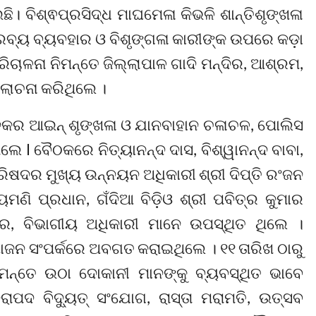
। ବିଶ୍ଵପ୍ରସିଦ୍ଧ ମାଘମେଳା କିଭଳି ଶାନ୍ତିଶୃଙ୍ଖଳା
ବ୍ୟ ବ୍ୟବହାର ଓ ବିଶୃଙ୍ଗଳା କାରୀଙ୍କ ଉପରେ କଡ଼ା
ିଚାଳନା ନିମନ୍ତେ ଜିଲ୍ଲାପାଳ ଗାଦି ମନ୍ଦିର, ଆଶ୍ରମ,
ଆଲୋଚନା କରିଥିଲେ ।
କର ଆଇନ୍ ଶୃଙ୍ଖଳା ଓ ଯାନବାହାନ ଚଳାଚଳ, ପୋଲିସ
େ l ବୈଠକରେ ନିତ୍ୟାନନ୍ଦ ଦାସ, ବିଶ୍ୱାନନ୍ଦ ବାବା,
ପରିଷଦର ମୁଖ୍ୟ ଉନ୍ନୟନ ଅଧିକାରୀ ଶ୍ରୀ ଦିପ୍ତି ରଂଜନ
ୟମଣି ପ୍ରଧାନ, ଗଁଦିଆ ବିଡ଼ିଓ ଶ୍ରୀ ପବିତ୍ର କୁମାର
୍ର, ବିଭାଗୀୟ ଅଧିକାରୀ ମାନେ ଉପସ୍ଥିତ ଥିଲେ ।
ଜନ ସଂପର୍କରେ ଅବଗତ କରାଇଥିଲେ । ୧୧ ତାରିଖ ଠାରୁ
ନ୍ତେ ଉଠା ଦୋକାନୀ ମାନଙ୍କୁ ବ୍ୟବସ୍ଥିତ ଭାବେ
ପଦ ବିଦ୍ୟୁତ୍ ସଂଯୋଗ, ରାସ୍ତା ମରାମତି, ଉତ୍ସବ