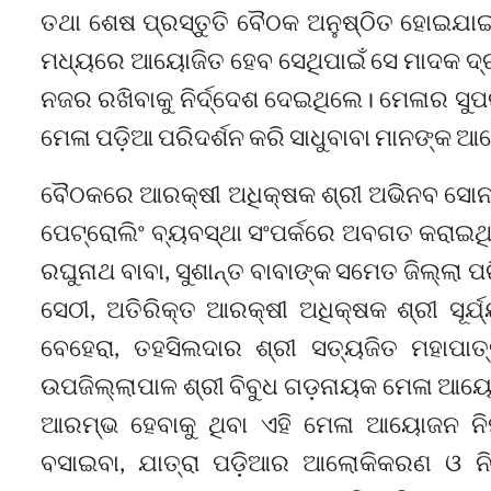
ତଥା ଶେଷ ପ୍ରସ୍ତୁତି ବୈଠକ ଅନୁଷ୍ଠିତ ହୋଇଯାଇଛି
ମଧ୍ୟରେ ଆୟୋଜିତ ହେବ ସେଥିପାଇଁ ସେ ମାଦକ ଦ୍ର
ନଜର ରଖିବାକୁ ନିର୍ଦ୍ଦେଶ ଦେଇଥିଲେ। ମେଳାର ସୁପର
ମେଳା ପଡ଼ିଆ ପରିଦର୍ଶନ କରି ସାଧୁବାବା ମାନଙ୍କ 
ବୈଠକରେ ଆରକ୍ଷୀ ଅଧିକ୍ଷକ ଶ୍ରୀ ଅଭିନବ ସୋନ
ପେଟ୍ରୋଲିଂ ବ୍ୟବସ୍ଥା ସଂପର୍କରେ ଅବଗତ କରାଇଥିଲ
ରଘୁନାଥ ବାବା, ସୁଶାନ୍ତ ବାବାଙ୍କ ସମେତ ଜିଲ୍ଲା 
ସେଠୀ, ଅତିରିକ୍ତ ଆରକ୍ଷୀ ଅଧିକ୍ଷକ ଶ୍ରୀ ସୂର୍ଯ୍
ବେହେରା, ତହସିଲଦାର ଶ୍ରୀ ସତ୍ୟଜିତ ମହାପାତ
ଉପଜିଲ୍ଲାପାଳ ଶ୍ରୀ ବିବୁଧ ଗଡ଼ନାୟକ ମେଳା ଆୟୋ
ଆରମ୍ଭ ହେବାକୁ ଥିବା ଏହି ମେଳା ଆୟୋଜନ ନିମ
ବସାଇବା, ଯାତ୍ରା ପଡ଼ିଆର ଆଲୋକିକରଣ ଓ ନିରା