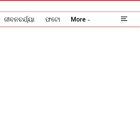
ଜୀବନଚର୍ଯ୍ୟା
ଫଟୋ
More