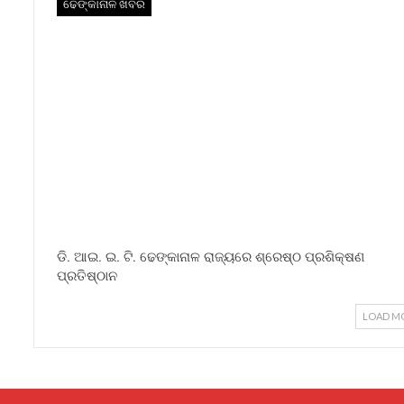
ଢେଙ୍କାନାଳ ଖବର
ଡି. ଆଇ. ଇ. ଟି. ଢେଙ୍କାନାଳ ରାଜ୍ୟରେ ଶ୍ରେଷ୍ଠ ପ୍ରଶିକ୍ଷଣ
ପ୍ରତିଷ୍ଠାନ
LOAD M