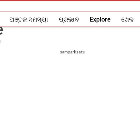
ଅଞ୍ଚଳ ସମସ୍ୟା
ପ୍ରଭାବ
Explore
ଖେଳ
ିତ