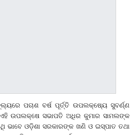
ୂଲ୍ୟରେ ପଚାଶ ବର୍ଷ ପୂର୍ତ୍ତି ଉପଲକ୍ଷ୍ୟେ ସୁବର୍ଣ୍ଣ
ଏହି ଉପଲକ୍ଷେ ସଭାପତି ଅଧିର କୁମାର ସାମଲଙ୍କ
ଥି ଭାବେ ଓଡ଼ିଶା ସରକାରଙ୍କ ଖଣି ଓ ଇସ୍ପାତ ତଥା