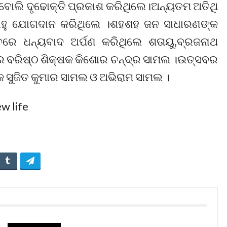
ି ବୋଲି ଦୃଢୋକ୍ତି ପ୍ରକାଶ କରିଥିଲେ।ଅନ୍ୟତମ ଅତିଥି
ସାହୁ ଯୋଗଦାନ କରିଥିଲେ ।ଶହଶହ ଜନ ସାଧାରଣଙ୍କ
୍ସବରେ ଧନ୍ୟବାଦ ଅର୍ପଣ କରିଥିଲେ ଶତାୟୁ,ବ୍ରଜନାଥ
ର ବରିଷ୍ଠ ଶିକ୍ଷକ କିଶୋର ଚନ୍ଦ୍ର ସାମଲ ।ଉତ୍ସବର
ସୁଜିତ କୁମାର ସାମଲ ଓ ଅଭିରାମ ସାମଲ ।