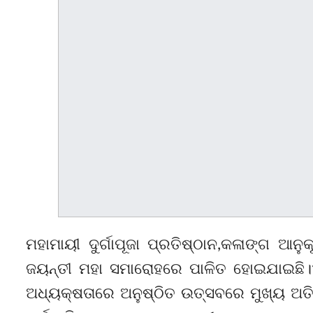
ମହାମାୟୀ ଦୁର୍ଗାପୂଜା ପ୍ରତିଷ୍ଠାନ,କଳାଙ୍ଗ ଆନୁକ
ଜୟନ୍ତୀ ମହା ସମାରୋହରେ ପାଳିତ ହୋଇଯାଇଛି।
ଅଧ୍ୟକ୍ଷତାରେ ଅନୁଷ୍ଠିତ ଉତ୍ସବରେ ମୁଖ୍ୟ ଅତି