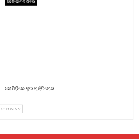
ଢେଙ୍କାନାଳ ଖବର
ଧରାପିଡ଼ିଲେ ଦୁଇ ମୂର୍ତ୍ତିଚୋର
ORE POSTS