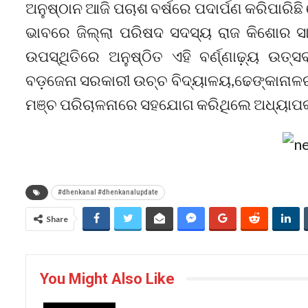
ଅନୁଷ୍ଠାନ ଆଜି ପଚାଶ ବର୍ଷରେ ପଦାର୍ପଣ କରିପାରିଛ
ଭାବରେ ଜିଲ୍ଲା ପରିଷଦ ସଦସ୍ୟ ରାଜ କିଶୋର 
ଉପସ୍ଥିତିରେ ଅନୁଷ୍ଠିତ ଏହି ବର୍ଣ୍ଣାଢ଼୍ୟ ଉତ
ବଡ଼ଜେନା ସରକାରୀ ଉଚ୍ଚ ବିଦ୍ୟାଳୟ,ଢେଙ୍କାନାଳ
ମଞ୍ଚ ପରିଚାଳନାରେ ସହଯୋଗ କରିଥିଲେ ଅଧ୍ୟାପକ 
#dhenkanal #dhenkanalupdate
Share
You Might Also Like