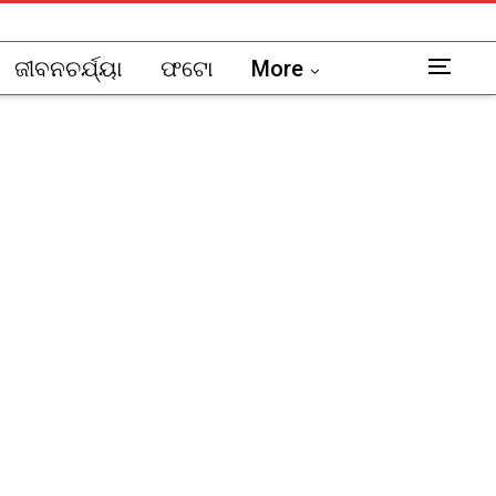
ଜୀବନଚର୍ଯ୍ୟା
ଫଟୋ
More