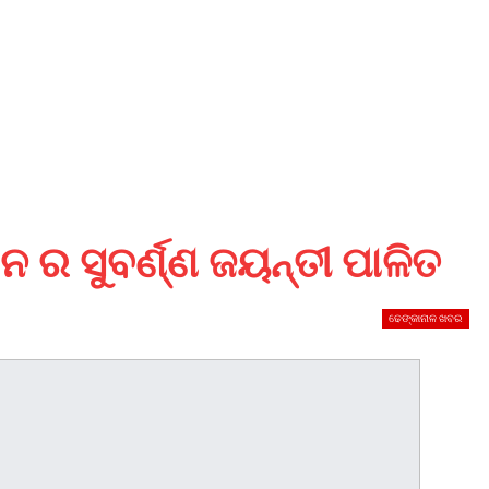
ାନ ର ସୁବର୍ଣ୍ଣ ଜୟନ୍ତୀ ପାଳିତ
ଢେଙ୍କାନାଳ ଖବର