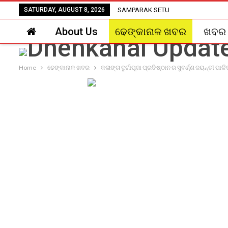
SATURDAY, AUGUST 8, 2026
SAMPARAK SETU
About Us
ଢେଙ୍କାନାଳ ଖବର
ଖବର
Home
ଢେଙ୍କାନାଳ ଖବର
କଳାଙ୍ଗ ଦୁର୍ଗାପୂଜା ପ୍ରତିଷ୍ଠାନ ର ସୁବର୍ଣ୍ଣ ଜୟନ୍ତୀ ପାଳ