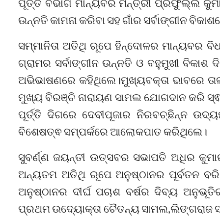
ପୂର୍ତ୍ତ ବିଭାଗ ମାନ୍ୟବର ମନ୍ତ୍ରୀ ପ୍ରଫୁଲ୍ଲ 
ଉନ୍ନତି କାମନା କରିବା ସହ ଗାଁର ସର୍ବାଙ୍ଗୀନ ବି
ସମ୍ମାନିତା ଅତିଥି ରୂପେ ହିନ୍ଦୋଳର ମାନ୍ୟବର ବି
ଗ୍ରାମର ସର୍ବାଙ୍ଗୀନ ଉନ୍ନତି ଓ ବହୁମୁଖୀ ବିକାଶ
ଅଭିଭାଷଣରେ କହିଥିଲେ।ମୁଖ୍ୟବକ୍ତା ଭାବରେ ତା
ମୁଖ୍ୟ ବିରଞ୍ଚି ନାରାୟଣ ସାମଲ ଯୋଗଦାନ କରି ସ୍ଵୀ
ପୂର୍ତ୍ତି ଦିଗରେ ଦେବୀପୂଜାର ନିରବଚ୍ଛିନ୍ନ ଉଦ
ବିଶେଷତ୍ଵ ସମ୍ପର୍କରେ ଆଲୋକପାତ କରିଥିଲେ।
ସୁବର୍ଣ୍ଣ ଜୟନ୍ତୀ ଉତ୍ସବର ସଭାପତି ଅଧିର କୁ
ଅନ୍ୟତମ ଅତିଥି ରୂପେ ଅନୁଷ୍ଠାନର ପୂର୍ବତନ ବ
ଅନୁଷ୍ଠାନର ଦୀର୍ଘ ପଚାଶ ବର୍ଷର ଦିବ୍ୟ ଅନୁଭୂତ
ପ୍ରଥମ ଉଦ୍ୟୋକ୍ତା ଚୈତନ୍ୟ ସାମଲ,ଲିଙ୍ଗରାଜ 