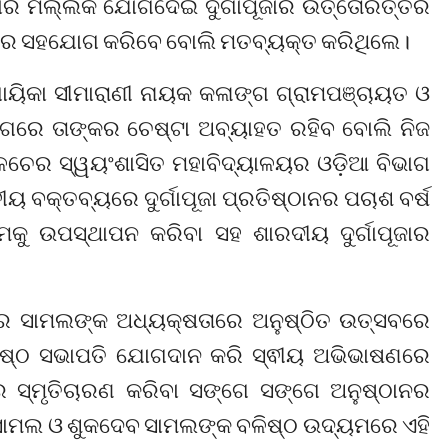
କୁମାର ମଲ୍ଲିକ ଯୋଗଦେଇ ଦୁର୍ଗାପୂଜାର ଉତ୍ତୋରତ୍ତର
କାଶରେ ସହଯୋଗ କରିବେ ବୋଲି ମତବ୍ୟକ୍ତ କରିଥିଲେ।
ଧାୟିକା ସୀମାରାଣୀ ନାୟକ କଳାଙ୍ଗ ଗ୍ରାମପଞ୍ଚାୟତ ଓ
 ଦିଗରେ ତାଙ୍କର ଚେଷ୍ଟା ଅବ୍ୟାହତ ରହିବ ବୋଲି ନିଜ
ଳଚେର ସ୍ୱୟଂଶାସିତ ମହାବିଦ୍ୟାଳୟର ଓଡ଼ିଆ ବିଭାଗ
ୟ ବକ୍ତବ୍ୟରେ ଦୁର୍ଗାପୂଜା ପ୍ରତିଷ୍ଠାନର ପଚାଶ ବର୍ଷ
୍ୟମକୁ ଉପସ୍ଥାପନ କରିବା ସହ ଶାରଦୀୟ ଦୁର୍ଗାପୂଜାର
ମାର ସାମଲଙ୍କ ଅଧ୍ୟକ୍ଷତାରେ ଅନୁଷ୍ଠିତ ଉତ୍ସବରେ
ରିଷ୍ଠ ସଭାପତି ଯୋଗଦାନ କରି ସ୍ଵୀୟ ଅଭିଭାଷଣରେ
ିର ସ୍ମୃତିଚାରଣ କରିବା ସଙ୍ଗେ ସଙ୍ଗେ ଅନୁଷ୍ଠାନର
ସାମଲ ଓ ଶୁକଦେବ ସାମଲଙ୍କ ବଳିଷ୍ଠ ଉଦ୍ୟମରେ ଏହି