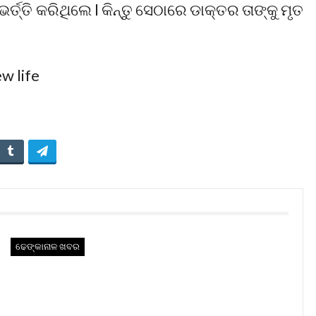
୍ତ୍ତି କରିଥିଲେ l କିନ୍ତୁ ସେଠାରେ ଡାକ୍ତର ତାଙ୍କୁ ମୃତ
ଢେଙ୍କାନାଳ ଖବର