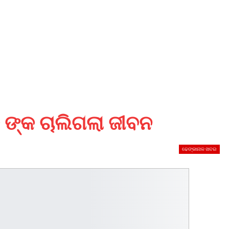
 ଙ୍କ ଚାଲିଗଲା ଜୀବନ
ଢେଙ୍କାନାଳ ଖବର