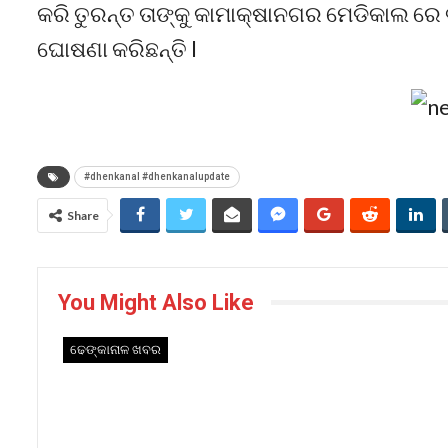
କରି ତୁରନ୍ତ ତାଙ୍କୁ କାମାକ୍ଷାନଗର ମେଡିକାଲ ରେ ଭର
ଘୋଷଣା କରିଛନ୍ତି l
#dhenkanal #dhenkanalupdate
Share
You Might Also Like
ଢେଙ୍କାନାଳ ଖବର