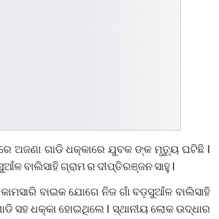
େ ଅଜଣା ଗାଡି ଧକ୍କାରେ ଯୁବକ ଙ୍କ ମୃତ୍ୟୁ ଘଟିଛି l
ଳ ବାଲିସାହି ଗ୍ରାମ ର ଦୀପ୍ତିରଞ୍ଜନ ସାହୁ l
କାମସାରି ବାଇକ ଯୋଗେ ନିଜ ଗାଁ ବଡ଼ସୁଆଁଳ ବାଲିସାହି
ାଡି ସହ ଧକ୍କା ହୋଇଥିଲେ l ସ୍ଥାନୀୟ ଲୋକ ଉଦ୍ଧାର