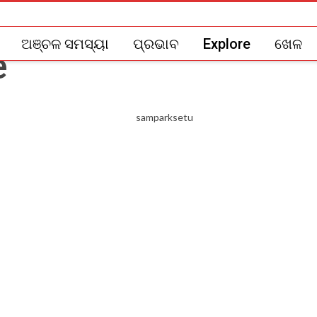
ଅଞ୍ଚଳ ସମସ୍ୟା
ପ୍ରଭାବ
Explore
ଖେଳ