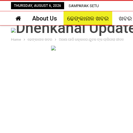
THURSDAY, AUGUST 6, 2026
SAMPARAK SETU
About Us
ଢେଙ୍କାନାଳ ଖବର
ଖବର
Home
ଢେଙ୍କାନାଳ ଖବର
ଅଜଣା ଗାଡି ଧକ୍କାରେ ଯୁବକ ଙ୍କ ଚାଲିଗଲା ଜୀବନ