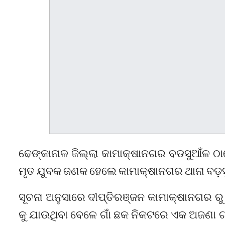
ଢେଙ୍କାନାଳ ଜିଲ୍ଲା କାମାକ୍ଷାନଗର ବଡସୁଆଁଳ ଠାର
ମୃତ ଯୁବକ ଜଣକ ହେଲେ କାମାକ୍ଷାନଗର ଥାନା ବଡ଼ସୁଆଁ
ସୂଚନା ଅନୁସାରେ ଦୀପ୍ତିରଞ୍ଜନ କାମାକ୍ଷାନଗର ରୁ 
କୁ ଯାଉଥିବା ବେଳେ ଗାଁ ଛକ ନିକଟରେ ଏକ ଅଜଣା ଗ