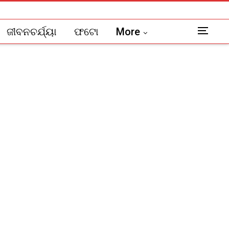
ଜୀବନଚର୍ଯ୍ୟା
ଫଟୋ
More