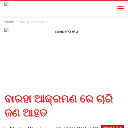
Home
ଢେଙ୍କାନାଳ ଖବର
ବାରହା ଆକ୍ରମଣ ରେ ଚାରି
ଜଣ ଆହତ
ଢେଙ୍କାନାଳ ଖବର