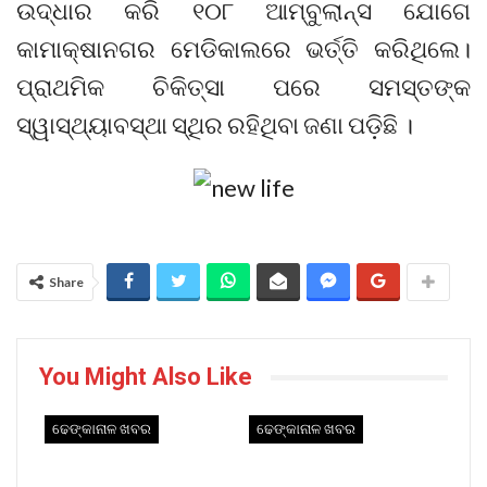
ଉଦ୍ଧାର କରି ୧୦୮ ଆମ୍ବୁଲାନ୍ସ ଯୋଗେ
କାମାକ୍ଷାନଗର ମେଡିକାଲରେ ଭର୍ତ୍ତି କରିଥିଲେ।
ପ୍ରାଥମିକ ଚିକିତ୍ସା ପରେ ସମସ୍ତଙ୍କ
ସ୍ୱାସ୍ଥ୍ୟାବସ୍ଥା ସ୍ଥିର ରହିଥିବା ଜଣା ପଡ଼ିଛି ।
Share
You Might Also Like
ଢେଙ୍କାନାଳ ଖବର
ଢେଙ୍କାନାଳ ଖବର