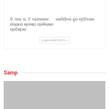
ଡି. ଆଇ. ଇ. ଟି. ଢେଙ୍କାନାଳ
ଧରାପିଡ଼ିଲେ ଦୁଇ ମୂର୍ତ୍ତିଚୋର
ରାଜ୍ୟରେ ଶ୍ରେଷ୍ଠ ପ୍ରଶିକ୍ଷଣ
ପ୍ରତିଷ୍ଠାନ
LOAD MORE POSTS
Samp