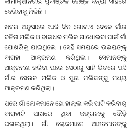
କାମାକ୍ଷାନଗର ପୁର୍ବାଞ୍ଚଳ ରେଞ୍ଜ ବନ୍ୟା ସାହିରେ
ଦେଖିବାକୁ ମିଳିଛି ।
ଖବର ଅନୁସାରେ ଆଜି ଦିନ ଗୋଟାଏ ବେଳେ ଗାଁର
ବନିତା ମଲିକ ଓ ବାଇଧର ମଲିକ ଗାଧୋଇବା ପାଇଁ ଗାଁ
ପୋଖରିକୁ ଯାଇଥିଲେ । ସେହି ସମୟରେ ଉଭୟଙ୍କୁ
ବାରାହା ଆକ୍ରମଣ କରିଥିଲା। ସେମାନଙ୍କୁ
ଆକ୍ରମଣ କରିବା ପରେ ସେଠାରୁ ସାହି ଭିତରେ ପସି
ଗାଁର ସେଉଳ ମଲିକ ଓ ମୁନା ମଲିକଙ୍କୁ ମଧ୍ୟ
ଆକ୍ରମଣ କରିଥିଲା।
ପରେ ଗାଁ ଲୋକମାନେ ହୋ ହାଲ୍ଲା କରି ପାଟି କରିବାରୁ
ବାରାହାଟି ପାଖରେ ଥିବା ଜଙ୍ଗଲକୁ ଦୌଡ଼ି
ପଳାଇଥିଲା। ଗାଁ ଲୋକମାନେ ଆହତମାନଙ୍କୁ