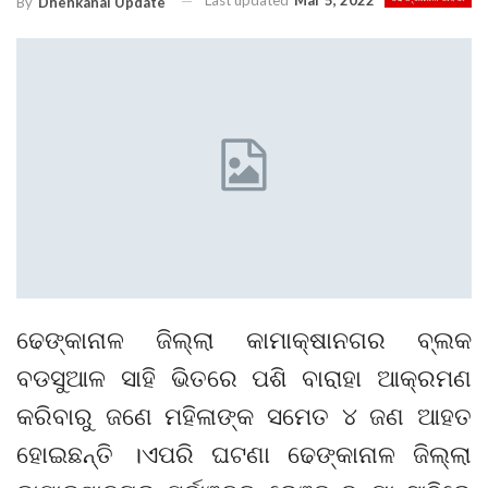
Last updated
Mar 5, 2022
By
Dhenkanal Update
ଢେଙ୍କାନାଳ ଜିଲ୍ଲା କାମାକ୍ଷାନଗର ବ୍ଲକ
ବଡସୁଆଳ ସାହି ଭିତରେ ପଶି ବାରାହା ଆକ୍ରମଣ
କରିବାରୁ ଜଣେ ମହିଳାଙ୍କ ସମେତ ୪ ଜଣ ଆହତ
ହୋଇଛନ୍ତି ।ଏପରି ଘଟଣା ଢେଙ୍କାନାଳ ଜିଲ୍ଲା