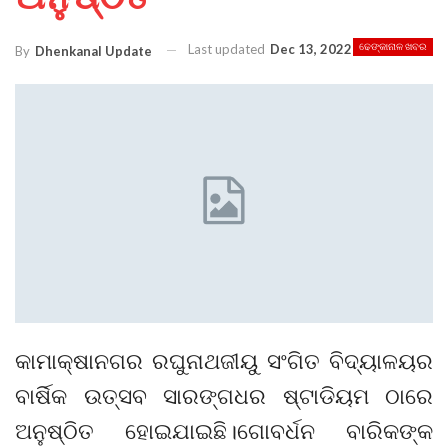
Last updated
Dec 13, 2022
ଢେଙ୍କାନାଳ ଖବର
By
Dhenkanal Update
କାମାକ୍ଷାନଗର ରଘୁନାଥଜୀୟୁ ସଂଗିତ ବିଦ୍ୟାଳୟର
ବାର୍ଷିକ ଉତ୍ସବ ସାରଙ୍ଗଧର ଷ୍ଟାଡିୟମ ଠାରେ
ଅନୁଷ୍ଠିତ ହୋଇଯାଇଛି।ଗୋବର୍ଧନ ବାରିକଙ୍କ