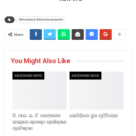
#dhenkanal #dhenkanalupdate
Share
You Might Also Like
ଢେଙ୍କାନାଳ ଖବର
ଢେଙ୍କାନାଳ ଖବର
ଡି. ଆଇ. ଇ. ଟି. ଢେଙ୍କାନାଳ
ଧରାପିଡ଼ିଲେ ଦୁଇ ମୂର୍ତ୍ତିଚୋର
ରାଜ୍ୟରେ ଶ୍ରେଷ୍ଠ ପ୍ରଶିକ୍ଷଣ
ପ୍ରତିଷ୍ଠାନ