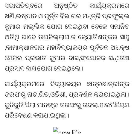
ସଭାପତିତ୍ବରେ ଅନୁଷ୍ଠିତ କାର୍ଯ୍ୟକ୍ରମରେ
ଖଣି,ଇଷ୍ପାତ ଓ ପୂର୍ତ୍ତ ବିଭାଗର ମନ୍ତ୍ରି ପ୍ରଫୁଲ୍ଲ
କୁମାର ମଲ୍ଲିକ ଯୋଗ ଦେଇଥିବା ବେଳେ ସମାନିତ
ଅତିଥି ଭାବେ ଉପଜିଲ୍ଲାପାଳ ଜ୍ୟୋତିଶଙ୍କର ସାହୁ
,କାମାକ୍ଷାନଗର ମହାବିଦ୍ୟାଳୟର ପୂର୍ବତନ ଅଧକ୍ଷ
ମେଜର ପ୍ରଭାତ କୁମାର ଦାସ,ସଂଯୋଜକ ସନ୍ତୋଷ
ପ୍ରସାଦ ଦାସ ଯୋଗ ଦେଇଥିଲେ।
କାର୍ଯ୍ୟକ୍ରମରେ ବିଦ୍ୟାଳୟର ଛାତ୍ରଛାତ୍ରୀଙ୍କ
ତରଫରୁ ନାଚ,ଗିତ,ଓଡିଶୀ, ପ୍ରଦର୍ଶନ କରାଯାଇଥିଲା।
କୁନିକୁନି ପିଲା ମାନଙ୍କ ତରଫରୁ ତାବଲା,ହାରମିନିୟମ
ପରିବେଷଣ କରାଯାଇଥିଲା।