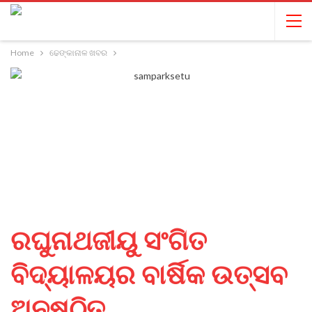
Home
ଢେଙ୍କାନାଳ ଖବର
ରଘୁନାଥଜୀୟୁ ସଂଗିତ
ବିଦ୍ୟାଳୟର ବାର୍ଷିକ ଉତ୍ସବ
ଅନୁଷ୍ଠିତ