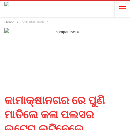
Home
ଢେଙ୍କାନାଳ ଖବର
କାମାକ୍ଷାନଗର ରେ ପୁଣି
ମାତିଲେ କଳା ପଲସର
ଲୁଟେରା,ଲୁଟିନେଲେ