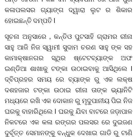
କଳାପଲସର ଗ୍ୟାଙ୍ଗ ଦ୍ୱାରା ଲୁଟ ର ଶିକାର
ହୋଇଛନ୍ତି ଦମ୍ପତି l
ସୂଚନା ଅନୁସାରେ , କନ୍ତିଓ ପୁଟସାହି ଗ୍ରାମର ରୀନା
ସାହୁ ଆଜି ନିଜ ସ୍ୱାମୀ ସୁଦାମ ଚରଣ ସାହୁ ଙ୍କ ସହ
କାମାକ୍ଷାନଗର ସ୍ଥିର ଷ୍ଟେଟବ୍ୟାଙ୍କ ଅଫ
ଇଣ୍ଡିଆ ଶାଖାକୁ ଟଙ୍କା ଉଠାଇବାକୁ ଆସିଥିଲେ l
ଦ୍ବିପ୍ରହର ସମୟ ରେ ବ୍ୟାଙ୍କ ରୁ ଏକ ଲକ୍ଷ
ଦଶହଜାର ଟଙ୍କା ଉଠାଇ ରୀନା ତାଙ୍କ ଭ୍ୟାନିଟି
ମଧ୍ୟରେ ରଖି ଏକ ଦୋକାନ ରୁ ମୃଦୁପାନୀୟ ପିଇ ନିଜ
ଘରକୁ ବାହାରିଥିଲେ l ଘରକୁ ଯିବା ବାଟରେ ଜଡ଼ାପାଳ
ନିକଟରେ ଏକ କଳା ରଙ୍ଗର ପଲସର ରେ ଦୁଇଜଣ
ଦୁର୍ବୃତ୍ତ ସେମାନଙ୍କୁ ବନ୍ଧୁକ ଦେଖାଇ ଗାଡି ରୁ ଟାଣି