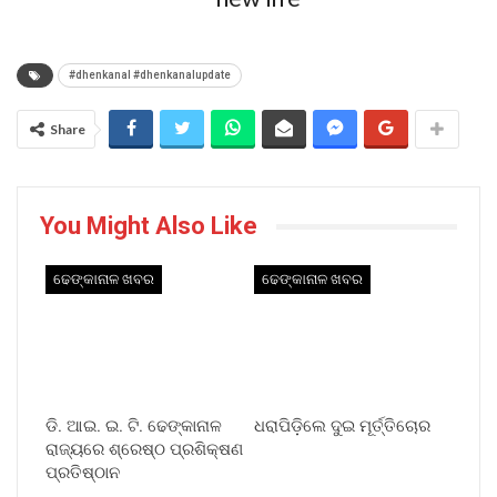
#dhenkanal #dhenkanalupdate
Share
You Might Also Like
ଢେଙ୍କାନାଳ ଖବର
ଢେଙ୍କାନାଳ ଖବର
ଡି. ଆଇ. ଇ. ଟି. ଢେଙ୍କାନାଳ
ଧରାପିଡ଼ିଲେ ଦୁଇ ମୂର୍ତ୍ତିଚୋର
ରାଜ୍ୟରେ ଶ୍ରେଷ୍ଠ ପ୍ରଶିକ୍ଷଣ
ପ୍ରତିଷ୍ଠାନ