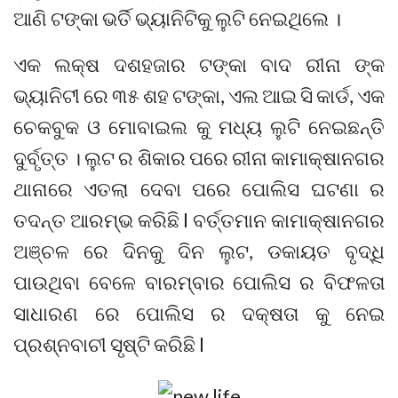
ଆଣି ଟଙ୍କା ଭର୍ତି ଭ୍ୟାନିଟିକୁ ଲୁଟି ନେଇଥିଲେ ।
ଏକ ଲକ୍ଷ ଦଶହଜାର ଟଙ୍କା ବାଦ ରୀନା ଙ୍କ
ଭ୍ୟାନିଟୀ ରେ ୩୫ ଶହ ଟଙ୍କା, ଏଲ ଆଇ ସି କାର୍ଡ, ଏକ
ଚେକବୁକ ଓ ମୋବାଇଲ କୁ ମଧ୍ୟ ଲୁଟି ନେଇଛନ୍ତି
ଦୁର୍ବୃତ୍ତ । ଲୁଟ ର ଶିକାର ପରେ ରୀନା କାମାକ୍ଷାନଗର
ଥାନାରେ ଏତଲା ଦେବା ପରେ ପୋଲିସ ଘଟଣା ର
ତଦନ୍ତ ଆରମ୍ଭ କରିଛି l ବର୍ତ୍ତମାନ କାମାକ୍ଷାନଗର
ଅଞ୍ଚଳ ରେ ଦିନକୁ ଦିନ ଲୁଟ, ଡକାୟତ ବୃଦ୍ଧି
ପାଉଥିବା ବେଳେ ବାରମ୍ବାର ପୋଲିସ ର ବିଫଳତା
ସାଧାରଣ ରେ ପୋଲିସ ର ଦକ୍ଷତା କୁ ନେଇ
ପ୍ରଶ୍ନବାଚୀ ସୃଷ୍ଟି କରିଛି l