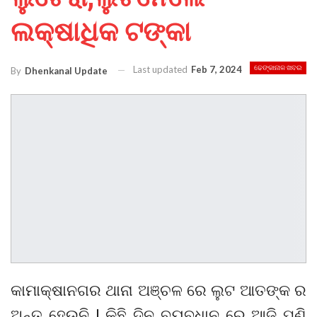
ଲକ୍ଷାଧିକ ଟଙ୍କା
Last updated
Feb 7, 2024
ଢେଙ୍କାନାଳ ଖବର
By
Dhenkanal Update
କାମାକ୍ଷାନଗର ଥାନା ଅଞ୍ଚଳ ରେ ଲୁଟ ଆତଙ୍କ ର
ଅନ୍ତ ହେଉନି l କିଛି ଦିନ ବ୍ୟବଧାନ ରେ ଆଜି ପୁଣି