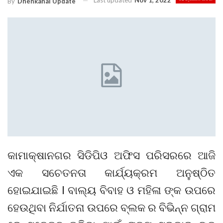
Last updated
Nov 1, 2022
By
Dhenkanal Update
କାମାକ୍ଷାନଗର ସିଡିପିଓ ଅଫିସ ପରିସରରେ ଆଜି
ଏକ ସଚେତନତା କାର୍ଯ୍ୟକ୍ରମ ଅନୁଷ୍ଠିତ
ହୋଇଯାଇଛି l ବାଲ୍ୟ ବିବାହ ଓ ମହିଳା ଙ୍କ ଉପରେ
ହେଉଥିବା ନିର୍ଯାତନା ଉପରେ ବ୍ଲକ ର ବିଭିନ୍ନ ଗ୍ରାମ