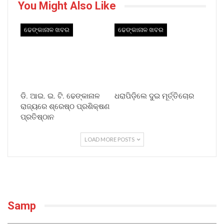
You Might Also Like
ଢେଙ୍କାନାଳ ଖବର
ଢେଙ୍କାନାଳ ଖବର
ଡି. ଆଇ. ଇ. ଟି. ଢେଙ୍କାନାଳ
ଧରାପିଡ଼ିଲେ ଦୁଇ ମୂର୍ତ୍ତିଚୋର
ରାଜ୍ୟରେ ଶ୍ରେଷ୍ଠ ପ୍ରଶିକ୍ଷଣ
ପ୍ରତିଷ୍ଠାନ
LOAD MORE POSTS
Samp