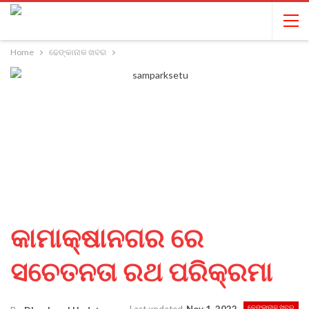
Home
ଢେଙ୍କାନାଳ ଖବର
କାମାକ୍ଷାନଗର ରେ
ସଚେତନତା ରଥ ପରିକ୍ରମା
ଢେଙ୍କାନାଳ ଖବର