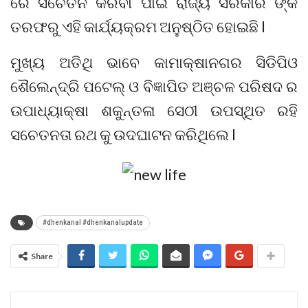
ରେ ସଚେତନ କରିବା ପାଇଁ ରାଜ୍ୟ ସରକାର ଙ୍କ
ତରଫରୁ ଏହି କାର୍ଯ୍ୟକ୍ରମ ଅନୁଷ୍ଠିତ ହୋଇଛି l
ମୁଖ୍ୟ ଅତିଥି ଭାବେ କାମାକ୍ଷାନଗର ସିଡିପିଓ
ଶୈଲେନ୍ଦ୍ରି ପଟେଲ୍ ଓ ବିଜ୍ଞାପିତ ଅଞ୍ଚଳ ପରିଷଦ ର
ଉପାଧ୍ୟାକ୍ଷା ଶକୁନ୍ତଳା ସେଠୀ ଉପସ୍ଥିତ ରହି
ସଚେତନତା ରଥ କୁ ଉଦଘାଟନ କରିଥିଲେ l
#dhenkanal #dhenkanalupdate
Share