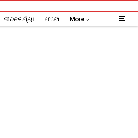
ଜୀବନଚର୍ଯ୍ୟା
ଫଟୋ
More