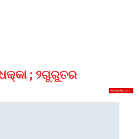
 ଧକ୍କା ; ୨ଗୁରୁତର
ଢେଙ୍କାନାଳ ଖବର