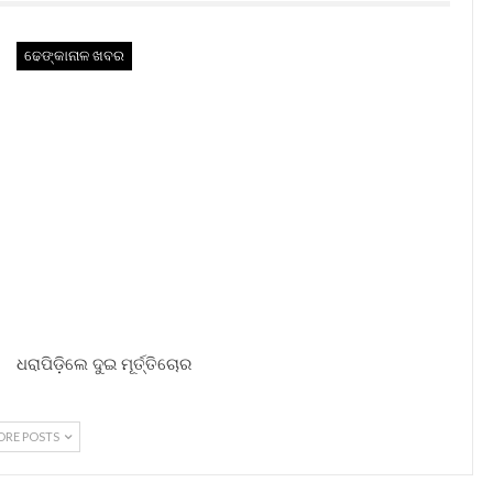
ଢେଙ୍କାନାଳ ଖବର
ଧରାପିଡ଼ିଲେ ଦୁଇ ମୂର୍ତ୍ତିଚୋର
ORE POSTS