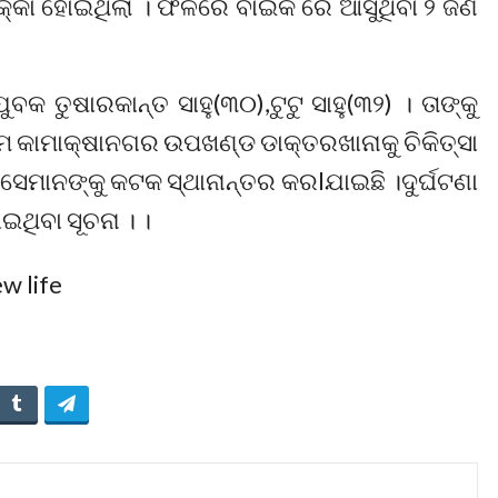
ଁ ଧକ୍କା ହୋଇଥିଲା । ଫଳରେ ବାଇକ ରେ ଆସୁଥିବା ୨ ଜଣ
ତୁଷାରକାନ୍ତ ସାହୁ(୩୦),ଟୁଟୁ ସାହୁ(୩୨) । ତାଙ୍କୁ
େ କାମାକ୍ଷାନଗର ଉପଖଣ୍ଡ ଡାକ୍ତରଖାନାକୁ ଚିକିତ୍ସା
 ସେମାନଙ୍କୁ କଟକ ସ୍ଥାନାନ୍ତର କରlଯାଇଛି ।ଦୁର୍ଘଟଣା
ଇଥିବା ସୂଚନା । ।