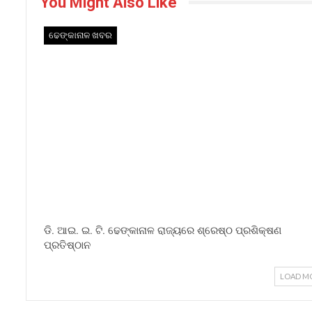
You Might Also Like
ଢେଙ୍କାନାଳ ଖବର
ଡି. ଆଇ. ଇ. ଟି. ଢେଙ୍କାନାଳ ରାଜ୍ୟରେ ଶ୍ରେଷ୍ଠ ପ୍ରଶିକ୍ଷଣ
ପ୍ରତିଷ୍ଠାନ
LOAD M