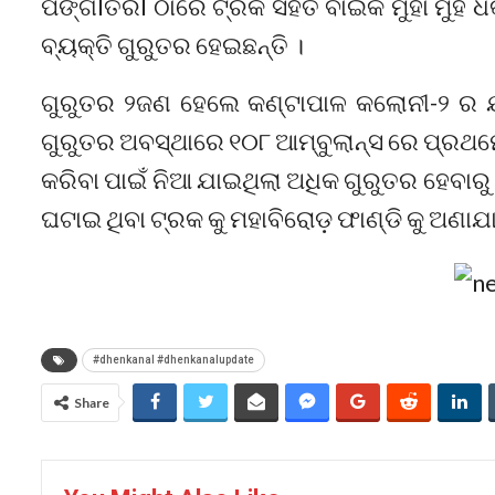
ପଙ୍ଗlତିରl ଠାରେ ଟ୍ରକ ସହିତ ବାଇକ ମୁହାଁ ମୁହି
ବ୍ୟକ୍ତି ଗୁରୁତର ହେଇଛନ୍ତି ।
ଗୁରୁତର ୨ଜଣ ହେଲେ କଣ୍ଟାପାଳ କଲୋନୀ-୨ ର ଯୁବକ 
ଗୁରୁତର ଅବସ୍ଥାରେ ୧୦୮ ଆମ୍ବୁଲାନ୍ସ ରେ ପ୍ରଥମ
କରିବା ପାଇଁ ନିଆ ଯାଇଥିଲା ଅଧିକ ଗୁରୁତର ହେବାରୁ
ଘଟାଇ ଥିବା ଟ୍ରକ କୁ ମହାବିରୋଡ଼ ଫାଣ୍ଡି କୁ ଅଣାଯା
#dhenkanal #dhenkanalupdate
Share