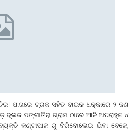
ଗାତିରl ପାଖରେ ଟ୍ରକ ସହିତ ବାଇକ ଧକ୍କାରେ ୨ ଜଣ
ଡ଼ ବ୍ଲକ ପଙ୍ଗାତିରା ଗ୍ରାମ ଠାରେ ଆଜି ଅପରାହ୍ନ ୪
ୟକ୍ତି କଣ୍ଟାପାଳ ରୁ ବିରିବୋଲେଇ ଯିବା ବେଳେ,