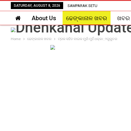
SATURDAY, AUGUST 8, 2026
SAMPARAK SETU
About Us
ଢେଙ୍କାନାଳ ଖବର
ଖବର
Home
ଢେଙ୍କାନାଳ ଖବର
ଟ୍ରକ ସହିତ ବାଇକ ମୁହାଁ ମୁହିଁ ଧକ୍କା ; ୨ଗୁରୁତର