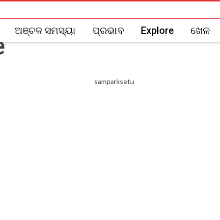
ଅଞ୍ଚଳ ସମସ୍ୟା
ପ୍ରଭାବ
Explore
ଖେଳ