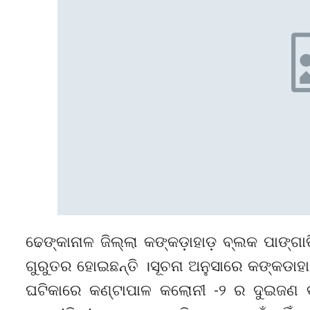
ଢେଙ୍କାନାଳ ଜିଲ୍ଲା କଙ୍କଡ଼ାହାଡ଼ ବ୍ଲକ ପାଙ୍
ଗୁରୁତର ହୋଇଛନ୍ତି ।ସୂଚନା ଅନୁସାରେ କଙ୍କଡାହା
ଘଟିକାରେ କଣ୍ଟାପାଳ କଲୋନୀ -୨ ର ଦୁଇଜଣ ବ୍