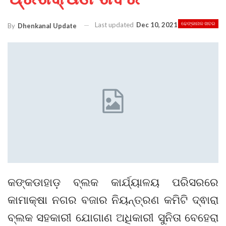
Last updated
Dec 10, 2021
ଢେଙ୍କାନାଳ ଖବର
By
Dhenkanal Update
କଙ୍କଡାହାଡ଼ ବ୍ଲକ କାର୍ଯ୍ୟାଳୟ ପରିସରରେ
କାମାକ୍ଷା ନଗର ବଜାର ନିୟନ୍ତ୍ରଣ କମିଟି ଦ୍ଵାରା
ବ୍ଲକ ସହକାରୀ ଯୋଗାଣ ଅଧିକାରୀ ସୁନିତା ବେହେରା