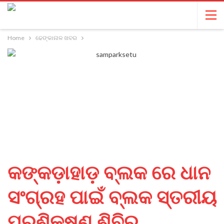
Home
ଢେଙ୍କାନାଳ ଖବର
କଙ୍କଡ଼ାହାଡ଼ ବ୍ଲକ ରେ ଧାନ
ସଂଗ୍ରହ ପାଇଁ ବ୍ଲକ ସ୍ତରୀୟ
ପ୍ରଶିକ୍ଷଣ ଶିବିର