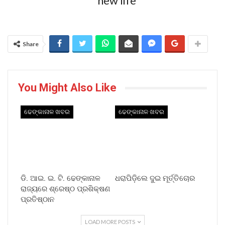
Share
You Might Also Like
ଢେଙ୍କାନାଳ ଖବର
ଢେଙ୍କାନାଳ ଖବର
ଡି. ଆଇ. ଇ. ଟି. ଢେଙ୍କାନାଳ
ଧରାପିଡ଼ିଲେ ଦୁଇ ମୂର୍ତ୍ତିଚୋର
ରାଜ୍ୟରେ ଶ୍ରେଷ୍ଠ ପ୍ରଶିକ୍ଷଣ
ପ୍ରତିଷ୍ଠାନ
LOAD MORE POSTS