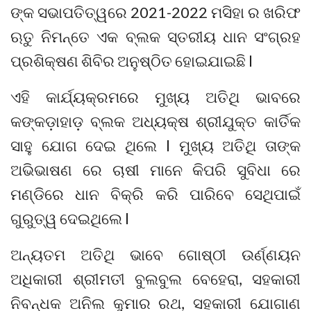
ଙ୍କ ସଭାପତିତ୍ୱରେ 2021-2022 ମସିହା ର ଖରିଫ
ଋତୁ ନିମନ୍ତେ ଏକ ବ୍ଲକ ସ୍ତରୀୟ ଧାନ ସଂଗ୍ରହ
ପ୍ରଶିକ୍ଷଣ ଶିବିର ଅନୁଷ୍ଠିତ ହୋଇଯାଇଛି l
ଏହି କାର୍ଯ୍ୟକ୍ରମରେ ମୁଖ୍ୟ ଅତିଥି ଭାବରେ
କଙ୍କଡ଼ାହାଡ଼ ବ୍ଲକ ଅଧ୍ୟକ୍ଷ ଶ୍ରୀଯୁକ୍ତ କାର୍ତିକ
ସାହୁ ଯୋଗ ଦେଇ ଥିଲେ l ମୁଖ୍ୟ ଅତିଥି ତାଙ୍କ
ଅଭିଭାଷଣ ରେ ଚାଷୀ ମାନେ କିପରି ସୁବିଧା ରେ
ମଣ୍ଡିରେ ଧାନ ବିକ୍ରି କରି ପାରିବେ ସେଥିପାଇଁ
ଗୁରୁତ୍ୱ ଦେଇଥିଲେ l
ଅନ୍ୟତମ ଅତିଥି ଭାବେ ଗୋଷ୍ଠୀ ଉର୍ଣ୍ଣୟନ
ଅଧିକାରୀ ଶ୍ରୀମତୀ ବୁଲବୁଲ ବେହେରା, ସହକାରୀ
ନିବନ୍ଧକ ଅନିଲ କୁମାର ରଥ, ସହକାରୀ ଯୋଗାଣ