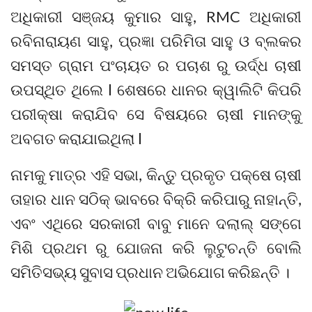
ଅଧିକାରୀ ସଞ୍ଜୟ କୁମାର ସାହୁ, RMC ଅଧିକାରୀ
ରବିନାରାୟଣ ସାହୁ, ପ୍ରଜ୍ଞା ପରିମିତା ସାହୁ ଓ ବ୍ଲକର
ସମସ୍ତ ଗ୍ରାମ ପଂଚାୟତ ର ପଚାଶ ରୁ ଉର୍ଦ୍ଧ ଚାଷୀ
ଉପସ୍ଥିତ ଥିଲେ l ଶେଷରେ ଧାନର କ୍ୱାଲିଟି କିପରି
ପରୀକ୍ଷା କରାଯିବ ସେ ବିଷୟରେ ଚାଷୀ ମାନଙ୍କୁ
ଅବଗତ କରାଯାଇଥିଲା l
ନାମକୁ ମାତ୍ର ଏହି ସଭା, କିନ୍ତୁ ପ୍ରକୃତ ପକ୍ଷେ ଚାଷୀ
ତାହାର ଧାନ ସଠିକ୍ ଭାବରେ ବିକ୍ରି କରିପାରୁ ନାହାନ୍ତି,
ଏବଂ ଏଥିରେ ସରକାରୀ ବାବୁ ମାନେ ଦଲାଲ୍ ସଙ୍ଗେ
ମିଶି ପ୍ରଥମ ରୁ ଯୋଜନା କରି ଲୁଟୁଚନ୍ତି ବୋଲି
ସମିତିସଭ୍ୟ ସୁବାସ ପ୍ରଧାନ ଅଭିଯୋଗ କରିଛନ୍ତି ।