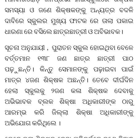
ସମସ୍ୟା ଓ ଜଣେ ଶିକ୍ଷକଙ୍କୁ ଅନ୍ୟତ୍ର ବଦଳି
ଦାବିରେ ସ୍କୁଲର ମୁଖ୍ୟ ଫାଟକ ରେ ତାଲା ପକାଇ
ଧାରଣା ରେ ବସିଲେ ଛାତ୍ରଛାତ୍ରୀ ଓ ଅବିଭାବକ।
ସୂଚନା ଅନୁଯାୟୀ , ପୁରାତନ ସ୍କୁଲ ହୋଇଥିବା ବେଳେ
ବର୍ତ୍ତମାନ ୧୩୮ ଜଣ ଛାତ୍ର ଛାତ୍ରୀ ପାଠ
ପଢ଼ୁଛନ୍ତି। କିନ୍ତୁ ସେମାନଙ୍କୁ ପଢ଼ାଇବା ପାଇଁ
ମାତ୍ର ୪ଜଣ ଶିକ୍ଷକ ଅଛନ୍ତି। ତେବେ ଦୀର୍ଘଦିନ
ହେଲା ସ୍କୁଲକୁ ୨ଜଣ କଳା ଶିକ୍ଷକ ଦେବାକୁ
ଅଭିଭାବକ ବ୍ଲକ ଶିକ୍ଷା ଅଧିକାରୀଙ୍କ ଠାରୁ
ଆରମ୍ଭ କରି ଜିଲ୍ଲା ଶିକ୍ଷା ଅଧିକାରୀଙ୍କୁ
ଅଭିଯୋଗ କରିଥିଲେ ।