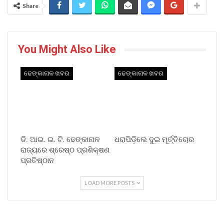
Share
You Might Also Like
ଢେଙ୍କାନାଳ ଖବର
ଢେଙ୍କାନାଳ ଖବର
ଡି. ଆଇ. ଇ. ଟି. ଢେଙ୍କାନାଳ
ଧରାପିଡ଼ିଲେ ଦୁଇ ମୂର୍ତ୍ତିଚୋର
ରାଜ୍ୟରେ ଶ୍ରେଷ୍ଠ ପ୍ରଶିକ୍ଷଣ
ପ୍ରତିଷ୍ଠାନ
LOAD MORE POSTS