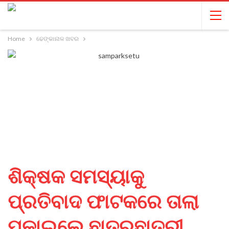
Home
ଢେଙ୍କାନାଳ ଖବର
ଶିକ୍ଷକ ସମସ୍ୟାକୁ
ପ୍ରତିବାଦ ଫାଟକରେ ତାଲା
ପକାଇଲେ ଛାତ୍ରଛାତ୍ରୀ