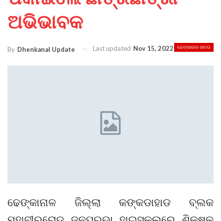
ଅଭିଭାବକ
Last updated
Nov 15, 2022
ଢେଙ୍କାନାଳ ଖବର
By
Dhenkanal Update
ଢେଙ୍କାନାଳ ଜିଲ୍ଲା କଙ୍କଡାହାଡ ବ୍ଲକ
ମହାବୀରରୋଡ଼ ଜନପ୍ରଭା ହାଇସ୍କୁଲରେ ଶିକ୍ଷକ