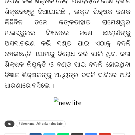
ତେବେ କଳା ଶିକ୍ଷକ ଦେବା ପରିବର୍ତ୍ତେ ଜଣେ ବିଜ୍ଞାନ
ଶିକ୍ଷକଙ୍କୁ ଦିଆଯାଇଛି , ଉକ୍ତ ଶିକ୍ଷକ ଜଣକ
କିଛିଦିନ ତଳେ କଙ୍କଡାହାଡ ରାମେଶ୍ୱର
ହାଇସ୍କୁଲର ବିଜ୍ଞାନରେ ଜଣେ ଛାତ୍ରୀଙ୍କୁ
ଅସଦାଚରଣ କରି ଦଣ୍ଡ ପାଇ ଏଠାକୁ ବଦଳି
ହୋଇଛନ୍ତି ।ଯାହାକୁ ବିରୋଧ କରି ଖାଲି ଥିବା କଳା
ଶିକ୍ଷକ ନିଯୁକ୍ତି ଓ ଦଣ୍ଡ ପାଇ ବଦଳି ହୋଇଥିବା
ବିଜ୍ଞାନ ଶିକ୍ଷକଙ୍କୁ ଅନ୍ୟତ୍ର ବଦଳି ଦାବିରେ ଆଜି
ଧାରଣାରେ ବସିଲେ ।
#dhenkanal #dhenkanalupdate