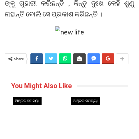
ଙ୍କୁ ଗୁହାରୀ କରିଛନ୍ତି , କିନ୍ତୁ ଦୁଃଖ କେହି ଶୁଣୁ
ନାହାନ୍ତି ବୋଲି ସେ ପ୍ରକାଶ କରିଛନ୍ତି ।
Share
You Might Also Like
ଅଞ୍ଚଳ ସମସ୍ୟା
ଅଞ୍ଚଳ ସମସ୍ୟା