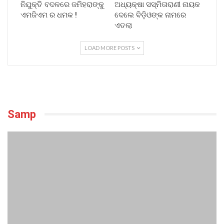
ନିଯୁକ୍ତି ବଦଳରେ ଜମିହରାଙ୍କୁ
ଅଧ୍ୟକ୍ଷା ସସ୍ମିତାରାଣୀ ନାୟକ
ଏମଜିଏମ ର ଧମକ !
ଦେଲେ ବିଡ଼ିଓଙ୍କ ନାମରେ
ଏତଲା
LOAD MORE POSTS
Samp