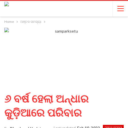
Home
ଅଞ୍ଚଳ ସମସ୍ୟା
୬ ବର୍ଷ ହେଲା ଅନ୍ଧାର
କୁଡ଼ିଆରେ ପରିବାର
ଅଞ୍ଚଳ ସମସ୍ୟା