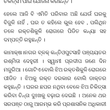
ଚିକିତ୍ସ। ପାଇଁ ଯୋଜନା କରିଛନ୍ତି ।
ହେଲେ ଆଜି ବି ଏମିତି ପରିବାର ଅଛି ଯେଉଁ ଘରକୁ
ବିଜୁଳି ନାହିଁ , ଘର ତ କହିଲେ ଭୁଲ ହେବ , ପଲିଥିନ
ତଳେ ରକ୍ତଶିକୁଳି ରୋଗରେ ପିଡିତ କନ୍ୟା ସହ
ଦମ୍ପତ୍ତି ରହୁଛନ୍ତି ।
କାମାକ୍ଷ।ନଗର ବ୍ଳକ୍ କନ୍ତିଓପୁଟସାହି ପଞ୍ଚାୟତର
ରଶ୍ମିତା ଦେହୁରୀ । ସ୍ୱାମୀ ପ୍ରଦୀପ ଜଣେ ଦିନ
ମଜୁରିଆ । ଗୋଟିଏ ବୋଲି ଝିଅ ରକ୍ତଶିକୁଳି ରୋଗରେ
ପୀଡିତ । ଝିଅକୁ ରକ୍ତ ଦରକାର ବୋଲି ଡାକ୍ତର
କହୁଛନ୍ତି । ଘରର ଛପର ନଥିବା ବେଳେ ଝିଅ ଚିକିତ୍ସା
କରିବା ଚିନ୍ତା ଦୁଃଖକୁ ବଢ଼ାଇ ଦେଇଛି । ଅନେକ ଥର
ସରପଞ୍ଚ ଠାରୁ ଆରମ୍ଭ କରି ପ୍ରଶାସନିକ ଅଧିକାରୀ