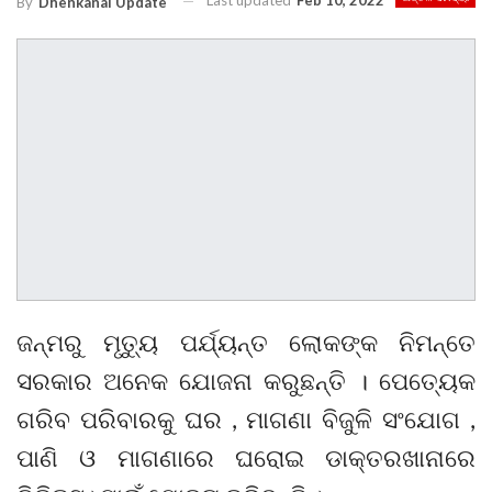
Last updated
Feb 10, 2022
By
Dhenkanal Update
ଜନ୍ମରୁ ମୃତ୍ୟୁ ପର୍ଯ୍ୟନ୍ତ ଲୋକଙ୍କ ନିମନ୍ତେ
ସରକାର ଅନେକ ଯୋଜନା କରୁଛନ୍ତି । ପେତ୍ୟେକ
ଗରିବ ପରିବାରକୁ ଘର , ମାଗଣା ବିଜୁଳି ସଂଯୋଗ ,
ପାଣି ଓ ମାଗଣାରେ ଘରୋଇ ଡାକ୍ତରଖାନାରେ