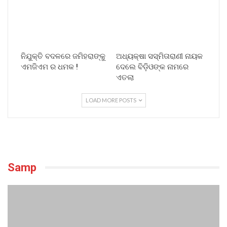
ନିଯୁକ୍ତି ବଦଳରେ ଜମିହରାଙ୍କୁ
ଅଧ୍ୟକ୍ଷା ସସ୍ମିତାରାଣୀ ନାୟକ
ଏମଜିଏମ ର ଧମକ !
ଦେଲେ ବିଡ଼ିଓଙ୍କ ନାମରେ
ଏତଲା
LOAD MORE POSTS
Samp