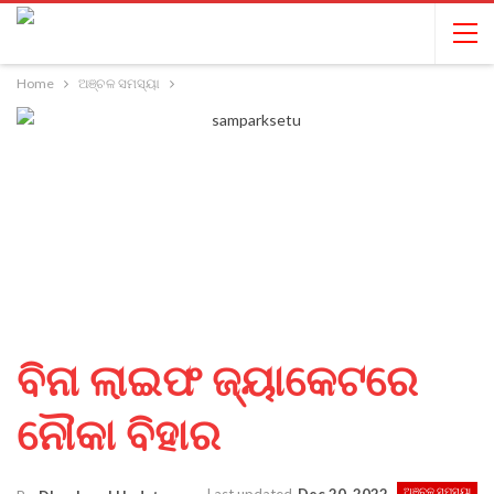
Home
ଅଞ୍ଚଳ ସମସ୍ୟା
ବିନା ଲାଇଫ ଜ୍ୟାକେଟରେ
ନୌକା ବିହାର
ଅଞ୍ଚଳ ସମସ୍ୟା