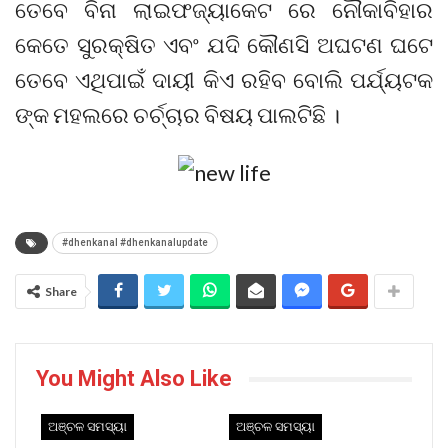
ତେବେ ବିନା ଲାଇଫଜ୍ୟାକେଟ ରେ ନୌକାବିହାର
କେତେ ସୁରକ୍ଷିତ ଏବଂ ଯଦି କୌଣସି ଅଘଟଣ ଘଟେ
ତେବେ ଏଥିପାଇଁ ଦାୟୀ କିଏ ରହିବ ବୋଲି ପର୍ଯ୍ୟଟକ
ଙ୍କ ମହଲରେ ଚର୍ଚ୍ଚାର ବିଷୟ ପାଲଟିଛି ।
#dhenkanal #dhenkanalupdate
Share
You Might Also Like
ଅଞ୍ଚଳ ସମସ୍ୟା
ଅଞ୍ଚଳ ସମସ୍ୟା