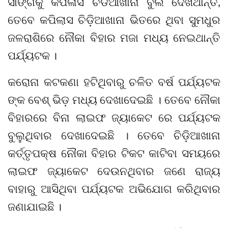
ସାଙ୍ଗକୁ କପିଳାସ ଚିଡିଆଖାନା ବୁଲି ଦେଖିଥାନ୍ତି,
ତେବେ କପିଲାସ ଚିଡ଼ିଆଖାନା ଭିତରେ ଥିବା ସୁମଧୁର
ଜଳରାଶିରେ ନୌକା ବିହାର ମଜା ମଧ୍ୟ ନେଇଥାନ୍ତି
ପର୍ଯ୍ୟଟକ ।
କରୋନା କଟକଣା ହଟିଥିବାରୁ ଚଳିତ ବର୍ଷ ପର୍ଯ୍ୟଟକ
ଙ୍କ ବେଶ୍ ଭିଡ଼ ମଧ୍ୟ ଦେଖାଦେଇଛି । ତେବେ ନୌକା
ବିହାରରେ ବିନା ଲାଇଫ ଜ୍ୟାକେଟ ରେ ପର୍ଯ୍ୟଟକ
ବୁଲୁଥିବାର ଦେଖାଦେଇଛି । ତେବେ ଚିଡ଼ିଆଖାନା
କର୍ତ୍ତୃପକ୍ଷ ନୌକା ବିହାର ଟିକଟ କାଟିବା ସମୟରେ
ଲାଇଫ ଜ୍ୟାକେଟ ଦେଉନଥିବାର ଜଣେ ରାଜ୍ୟ
ବାହାରୁ ଆସିଥିବା ପର୍ଯ୍ୟଟକ ଅଭିଯୋଗ କରିଥିବାର
ଜଣାଯାଇଛି ।