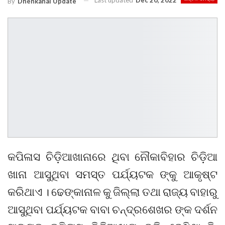
Last updated
Dec 20, 2022
By
Dhenkanal Update
କପିଳାସ ଚିଡ଼ିଆଖାନାରେ ଥିବା ନୌକାବିହାର ଚିଡ଼ିଆ
ଖାନା ଆସୁଥିବା ସମସ୍ତ ପର୍ଯ୍ୟଟକ ଙ୍କୁ ଆକୃଷ୍ଟ
କରିଥାଏ । ଢେଙ୍କାନାଳ କୁ ଜିଲ୍ଲା ତଥା ରାଜ୍ୟ ବାହାରୁ
ଆସୁଥିବା ପର୍ଯ୍ୟଟକ ବାବା ଚନ୍ଦ୍ରଶେଖର ଙ୍କ ଦର୍ଶନ