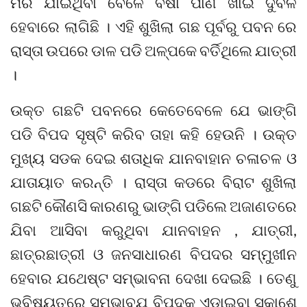
ମରି ଯାଇଥିବା ବେଳେ ବର୍ଷା ପାଣି ଖାଇ ଦୁର୍ବଳ
ହେବାରେ ଲାଗିଛି । ଏହି ଶୁଖିଲା ଗଛ ପୂର୍ବରୁ ପବନ ରେ
ରାସ୍ତା ଉପରେ ଡାଳ ପଡି ଅଳ୍ପକେ ବର୍ତିଥିଲେ ଯାତ୍ରୀ
।
ଉକ୍ତ ଗଛଟି ପବନରେ କେତେବେଳେ ଯେ ଭାଙ୍ଗି
ପଡି ବିପଦ ସୃଷ୍ଟି କରିବ ତାହା କହି ହେଉନି । ଉକ୍ତ
ମୁଖ୍ୟ ସଡକ ଦେଇ ଶତାଧିକ ଯାନବାହାନ ଚଳାଚଳ ଓ
ଯାତାୟାତ କରନ୍ତି । ରାସ୍ତା କଡରେ ବିରାଟ ଶୁଖିଲା
ଗଛଟି କୌଣସି କାରଣରୁ ଭାଙ୍ଗି ପଡିଲେ ଅଜାଣତରେ
ଯିବା ଆସିବା କରୁଥିବା ଯାନବାହନ , ଯାତ୍ରୀ,
ଛାତ୍ରଛାତ୍ରୀ ଓ ଜନସାଧାରଣ ବିପଦର ସମ୍ମୁଖୀନ
ହେବାର ଯଥେଷ୍ଟ ସମ୍ଭାବନା ଦେଖା ଦେଇଛି । ତେଣୁ
ଭବିଷ୍ୟତରେ ସମ୍ଭାବ୍ଯ ବିପଦକୁ ଏଡାଇବା ସକାଶେ