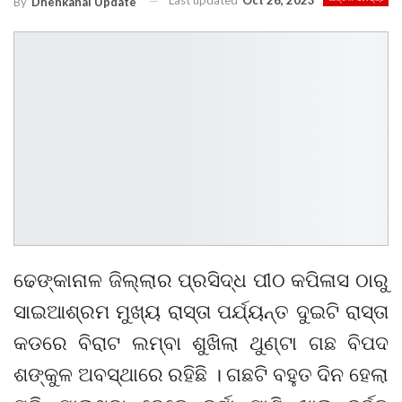
Last updated
Oct 26, 2023
By
Dhenkanal Update
ଢେଙ୍କାନାଳ ଜିଲ୍ଲାର ପ୍ରସିଦ୍ଧ ପୀଠ କପିଳାସ ଠାରୁ
ସାଇଆଶ୍ରମ ମୁଖ୍ୟ ରାସ୍ତା ପର୍ଯ୍ୟନ୍ତ ଦୁଇଟି ରାସ୍ତା
କଡରେ ବିରାଟ ଲମ୍ବା ଶୁଖିଲା ଥୁଣ୍ଟା ଗଛ ବିପଦ
ଶଙ୍କୁଳ ଅବସ୍ଥାରେ ରହିଛି । ଗଛଟି ବହୁତ ଦିନ ହେଲା