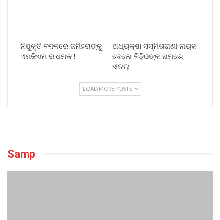
ନିଯୁକ୍ତି ବଦଳରେ ଜମିହରାଙ୍କୁ
ଅଧ୍ୟକ୍ଷା ସସ୍ମିତାରାଣୀ ନାୟକ
ଏମଜିଏମ ର ଧମକ !
ଦେଲେ ବିଡ଼ିଓଙ୍କ ନାମରେ
ଏତଲା
LOAD MORE POSTS
Samp