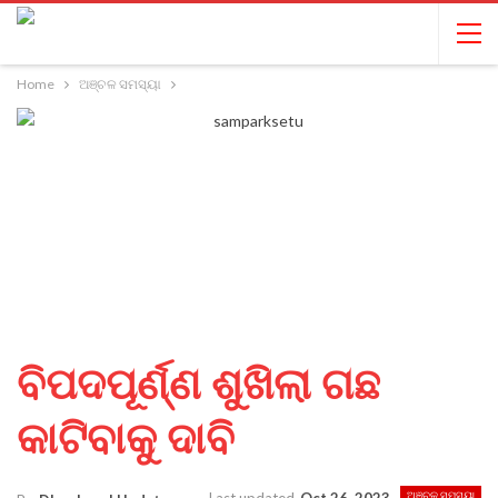
Home
ଅଞ୍ଚଳ ସମସ୍ୟା
ବିପଦପୂର୍ଣ୍ଣ ଶୁଖିଲା ଗଛ
କାଟିବାକୁ ଦାବି
ଅଞ୍ଚଳ ସମସ୍ୟା