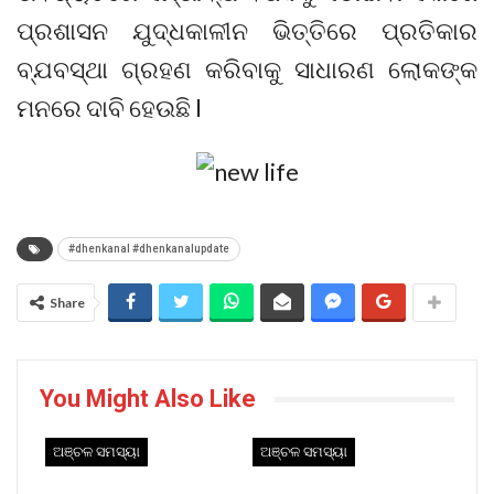
ପ୍ରଶାସନ ଯୁଦ୍ଧକାଳୀନ ଭିତ୍ତିରେ ପ୍ରତିକାର
ବ୍ଯବସ୍ଥା ଗ୍ରହଣ କରିବାକୁ ସାଧାରଣ ଲୋକଙ୍କ
ମନରେ ଦାବି ହେଉଛି l
#dhenkanal #dhenkanalupdate
Share
You Might Also Like
ଅଞ୍ଚଳ ସମସ୍ୟା
ଅଞ୍ଚଳ ସମସ୍ୟା