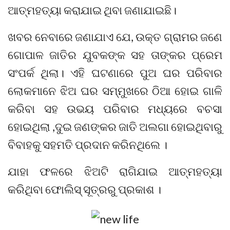
ଆତ୍ମହତ୍ୟା କରାଯାଇ ଥିବା ଜଣାଯାଇଛି।
ଖବର ନେବାରେ ଜଣାଯାଏ ଯେ, ଉକ୍ତ ଗ୍ରାମର ଜଣେ
ଗୋପାଳ ଜାତିର ଯୁବକଙ୍କ ସହ ତାଙ୍କର ପ୍ରେମ
ସଂପର୍କ ଥିଲା। ଏହି ଘଟଣାରେ ପୁଅ ଘର ପରିବାର
ଲୋକମାନେ ଝିଅ ଘର ସମ୍ମୁଖରେ ଠିଆ ହୋଇ ଗାଳି
କରିବା ସହ ଉଭୟ ପରିବାର ମଧ୍ୟରେ ବଚସା
ହୋଇଥିଲା ,ଦୁଇ ଜଣଙ୍କର ଜାତି ଅଲଗା ହୋଇଥିବାରୁ
ବିବାହକୁ ସହମତି ପ୍ରଦାନ କରିନଥିଲେ ।
ଯାହା ଫଳରେ ଝିଅଟି ରାଗିଯାଇ ଆତ୍ମହତ୍ୟା
କରିଥିବା ଫୋଲିସ୍‌ ସୂତ୍ରରୁ ପ୍ରକାଶ ।