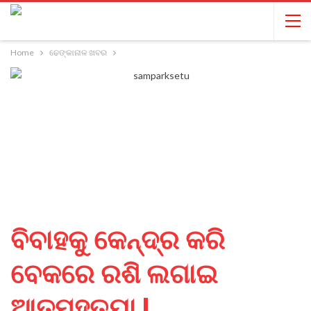
Home
ଢେଙ୍କାନାଳ ଖବର
ବିବାହକୁ କେନ୍ଦ୍ର କରି
ବେକରେ ରଶି ଲଗାଇ
ଆତ୍ମହତ୍ୟା !