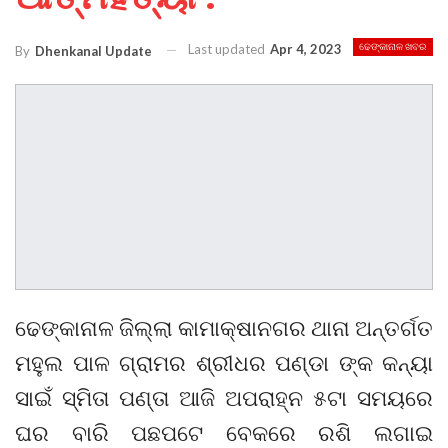
Last updated
Apr 4, 2023
ଢେଙ୍କାନାଳ ଖବର
By
Dhenkanal Update
ଢେଙ୍କାନାଳ ଜିଲ୍ଲା କାମାକ୍ଷାନଗର ଥାନା ଅନ୍ତର୍ଗତ
ମହୁଲ ପାଳ ଗ୍ରାମର ଶ୍ରୀଧର ପଣ୍ଡା ଙ୍କ କନ୍ୟା
ସାଇଁ ସ୍ମିତା ପଣ୍ତା ଆଜି ଅପରାହ୍ନ ୫ଟା ସମୟରେ
ଘର ବାରି ପଛପଟେ ବେକରେ ରଶି ଲଗାଇ