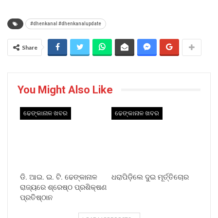
#dhenkanal #dhenkanalupdate
Share
You Might Also Like
ଢେଙ୍କାନାଳ ଖବର
ଢେଙ୍କାନାଳ ଖବର
ଡି. ଆଇ. ଇ. ଟି. ଢେଙ୍କାନାଳ
ଧରାପିଡ଼ିଲେ ଦୁଇ ମୂର୍ତ୍ତିଚୋର
ରାଜ୍ୟରେ ଶ୍ରେଷ୍ଠ ପ୍ରଶିକ୍ଷଣ
ପ୍ରତିଷ୍ଠାନ