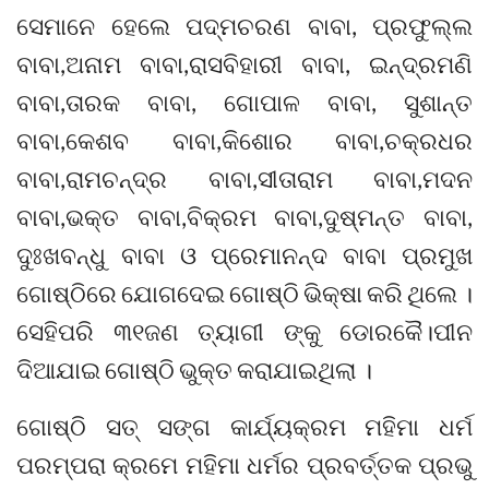
ସେମାନେ ହେଲେ ପଦ୍ମଚରଣ ବାବା, ପ୍ରଫୁଲ୍ଲ
ବାବା,ଅନାମ ବାବା,ରାସବିହାରୀ ବାବା, ଇନ୍ଦ୍ରମଣି
ବାବା,ତାରକ ବାବା, ଗୋପାଳ ବାବା, ସୁଶାନ୍ତ
ବାବା,କେଶବ ବାବା,କିଶୋର ବାବା,ଚକ୍ରଧର
ବାବା,ରାମଚନ୍ଦ୍ର ବାବା,ସୀତାରାମ ବାବା,ମଦନ
ବାବା,ଭକ୍ତ ବାବା,ବିକ୍ରମ ବାବା,ଦୁଷ୍ମନ୍ତ ବାବା,
ଦୁଃଖବନ୍ଧୁ ବାବା ଓ ପ୍ରେମାନନ୍ଦ ବାବା ପ୍ରମୁଖ
ଗୋଷ୍ଠିରେ ଯୋଗଦେଇ ଗୋଷ୍ଠି ଭିକ୍ଷା କରି ଥିଲେ ।
ସେହିପରି ୩୧ଜଣ ତ୍ୟାଗୀ ଙ୍କୁ ଡୋରକୈ।ପୀନ
ଦିଆଯାଇ ଗୋଷ୍ଠି ଭୁକ୍ତ କରାଯାଇଥିଲା ।
ଗୋଷ୍ଠି ସତ୍ ସଙ୍ଗ କାର୍ଯ୍ୟକ୍ରମ ମହିମା ଧର୍ମ
ପରମ୍ପରା କ୍ରମେ ମହିମା ଧର୍ମର ପ୍ରବର୍ତ୍ତକ ପ୍ରଭୁ