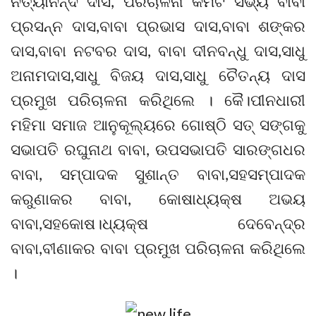
ନିତ୍ୟାନନ୍ଦ ଦାସ, ପରିଚାଳନା କମିଟି ସଭ୍ୟ ବାବା
ପ୍ରସନ୍ନ ଦାସ,ବାବା ପ୍ରଭାସ ଦାସ,ବାବା ଶଙ୍କର
ଦାସ,ବାବା ନଟବର ଦାସ, ବାବା ଦୀନବନ୍ଧୁ ଦାସ,ସାଧୁ
ଅନାମଦାସ,ସାଧୁ ବିଜୟ ଦାସ,ସାଧୁ ଚୈତନ୍ୟ ଦାସ
ପ୍ରମୁଖ ପରିଚାଳନା କରିଥିଲେ । କୈ।ପୀନଧାରୀ
ମହିମା ସମାଜ ଆନୁକୂଲ୍ୟରେ ଗୋଷ୍ଠି ସତ୍ ସଙ୍ଗକୁ
ସଭାପତି ରଘୁନାଥ ବାବା, ଉପସଭାପତି ସାରଙ୍ଗଧର
ବାବା, ସମ୍ପାଦକ ସୁଶାନ୍ତ ବାବା,ସହସମ୍ପାଦକ
କରୁଣାକର ବାବା, କୋଷାଧ୍ୟକ୍ଷ ଅଭୟ
ବାବା,ସହକୋଷ।ଧ୍ୟକ୍ଷ ଦେବେନ୍ଦ୍ର
ବାବା,ବୀଣାକର ବାବା ପ୍ରମୁଖ ପରିଚାଳନା କରିଥିଲେ
।