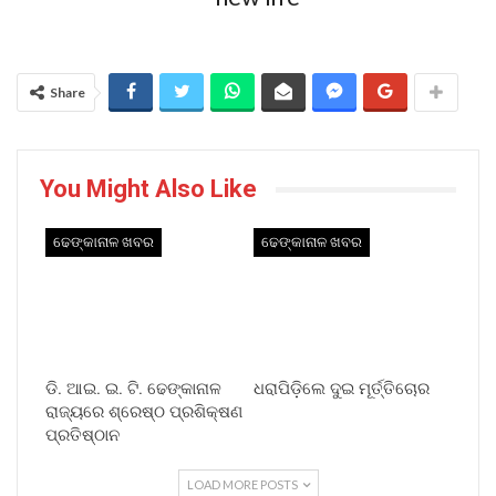
Share
You Might Also Like
ଢେଙ୍କାନାଳ ଖବର
ଢେଙ୍କାନାଳ ଖବର
ଡି. ଆଇ. ଇ. ଟି. ଢେଙ୍କାନାଳ
ଧରାପିଡ଼ିଲେ ଦୁଇ ମୂର୍ତ୍ତିଚୋର
ରାଜ୍ୟରେ ଶ୍ରେଷ୍ଠ ପ୍ରଶିକ୍ଷଣ
ପ୍ରତିଷ୍ଠାନ
LOAD MORE POSTS