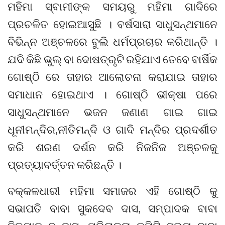
ମହିମା ସ୍ବାମୀଙ୍କ ସମୟରୁ ମହିମା ଗାଦିରେ
ପ୍ରଚଳିତ ହୋଇଆସୁଛି । ବର୍ଷସାରା ସାଧୁସନ୍ଥମାନେ
ବିଭିନ୍ନ ଅଞ୍ଚଳରେ ବୁଲି ଧର୍ମପ୍ରଚାର କରିଥାନ୍ତି ।
ଯଦି କିଛି ଭୁଲ୍ ବା ଦୋଷତ୍ରୃଟି ରହିଯାଏ ତେବେ ବାର୍ଷିକ
ଗୋଷ୍ଠି ରେ ତାହାର ଆଲୋଚନା କରାଯାଇ ତାହାର
ସମାଧାନ ହୋଇଥାଏ । ଗୋଷ୍ଠି ଭୀକ୍ଷା ପରେ
ସାଧୁସନ୍ଥମାନେ ଭଜନ ଜଣାଣ ଗାଇ ଗାଇ
ଧୂନୀମନ୍ଦିର,ନୀତିମନ୍ଦି ଓ ଗାଦି ମନ୍ଦିର ପ୍ରଦର୍ଶୀତ
କରି ଶରଣ ଦର୍ଶନ କରି ନିଜନିଜ ଅଞ୍ଚଳକୁ
ପ୍ରତ୍ୟାବର୍ତ୍ତନ କରିଛନ୍ତି ।
ବକ୍କଳଧାରୀ ମହିମା ସମାଜର ଏହି ଗୋଷ୍ଠି କୁ
ସଭାପତି ବାବା ସୁକଦେବ ଦାସ, ସମ୍ପାଦକ ବାବା