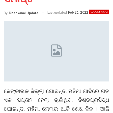
Last updated
Feb 21, 2022
ଢେଙ୍କାନାଳ ଖବର
By
Dhenkanal Update
ଢେଙ୍କାନାଳ ଜିଲ୍ଲା ଯୋରନ୍ଦା ମହିମା ଗାଦିରେ ଗତ
ଏକ ସପ୍ତାହ ହେଲା ଚାଲିଥିବା ବିଶ୍ବପ୍ରସିଦ୍ଧ
ଯୋରନ୍ଦା ମହିମା ମେଳାର ଆଜି ଶେଷ ଦିନ । ଆଜି