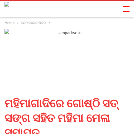
Home
ଢେଙ୍କାନାଳ ଖବର
ମହିମାଗାଦିରେ ଗୋଷ୍ଠି ସତ୍
ସଙ୍ଗ ସହିତ ମହିମା ମେଳା
ସମାପ୍ତ