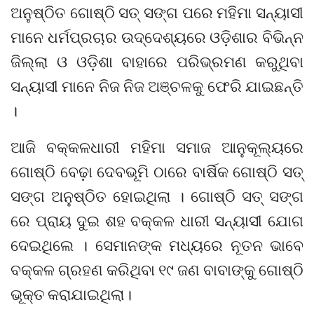
ଅନୁଷ୍ଠିତ ଗୋଷ୍ଠି ସତ୍ ସଙ୍ଗ ପରେ ମହିମା ସନ୍ୟାସୀ
ମାନେ ଧର୍ମପ୍ରଚାର ଉଦ୍ଦେଶ୍ୟରେ ଓଡ଼ିଶାର ବିଭିନ୍ନ
ଜିଲ୍ଲା ଓ ଓଡ଼ିଶା ବାହାରେ ପରିଭ୍ରମଣ କରୁଥିବା
ସନ୍ୟାସୀ ମାନେ ନିଜ ନିଜ ଅଞ୍ଚଳକୁ ଫେରି ଯାଇଛନ୍ତି
।
ଆଜି ବକ୍କଳଧାରୀ ମହିମା ସମାଜ ଆନୁକୂଲ୍ୟରେ
ଗୋଷ୍ଠି ବେଢ଼ା ଦେବଭୂମି ଠାରେ ବାର୍ଷିକ ଗୋଷ୍ଠି ସତ୍
ସଙ୍ଗ ଅନୁଷ୍ଠିତ ହୋଇଥିଲା । ଗୋଷ୍ଠି ସତ୍ ସଙ୍ଗ
ରେ ପ୍ରାୟ ଦୁଇ ଶହ ବକ୍କଳ ଧାରୀ ସନ୍ୟାସୀ ଯୋଗ
ଦେଇଥିଲେ । ସେମାନଙ୍କ ମଧ୍ୟରେ ନୂତନ ଭାବେ
ବକ୍କଳ ଗ୍ରହଣ କରିଥିବା ୧୯ ଜଣ ବାବାଙ୍କୁ ଗୋଷ୍ଠି
ଭୂକ୍ତ କରାଯାଇଥିଲା।