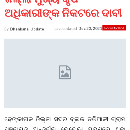
ଅଧିକାରୀଙ୍କ ନିକଟରେ ଦାବୀ
Last updated
Dec 23, 2021
ଢେଙ୍କାନାଳ ଖବର
By
Dhenkanal Update
ଢେଙ୍କାନାଳ ଜିଲ୍ଳା ସଦର ବ୍ଲକ ନଡିଆଳୀ ଗ୍ରାମ
ପଞ୍ଚାୟତ ଅନ୍ତର୍ଗତ ରେଗେଡା ଗ୍ରାମରେ ଥିବା