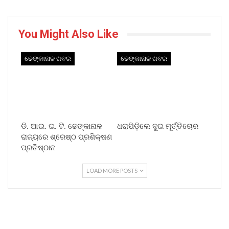
You Might Also Like
ଢେଙ୍କାନାଳ ଖବର
ଢେଙ୍କାନାଳ ଖବର
ଡି. ଆଇ. ଇ. ଟି. ଢେଙ୍କାନାଳ
ଧରାପିଡ଼ିଲେ ଦୁଇ ମୂର୍ତ୍ତିଚୋର
ରାଜ୍ୟରେ ଶ୍ରେଷ୍ଠ ପ୍ରଶିକ୍ଷଣ
ପ୍ରତିଷ୍ଠାନ
LOAD MORE POSTS