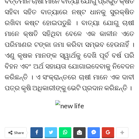
ବର୍ତ୍ତମାନ ଚାଷୀ ମାନେ ବାତ୍ୟା ଯୋଗୁ ପ୍ରଭୁତ କ୍ଷତି
ସହିବା ସହିତ ବାତ୍ୟାରେ ନଷ୍ଟ ଧାନକୁ ସୁରକ୍ଷିତ
ରଖିବା କଷ୍ଟ ହୋଇପଡୁଛି । ବାତ୍ୟା ଯୋଗୁ ଚାଷୀ
ମାନେ କ୍ଷତି ସହିଥିବା ବେଳେ ଏକ କାଳୀନ ଏତେ
ପରିମାଣର ଟଙ୍କା ଜମା କରିବା ସମ୍ଭବ ହେଉନାହିଁ ।
ଏଣୁ କୃଷକ ମାନଙ୍କ ସ୍ୱାର୍ଥକୁ ଦେଖି ପୂର୍ବ ବର୍ଷ ପରି
ବିହନ ଏବଂ ଅର୍ଥ ସହାୟତା ଯୋଗାଇଦେବାକୁ ନିବେଦନ
କରିଛନ୍ତି । ଏ ସଂକ୍ରାନ୍ତରେ ଚାଷୀ ମାନେ ଏକ ଦାବୀ
ପତ୍ର କୃଷି ଅଧିକାରୀଙ୍କୁ ଭେଟି ପ୍ରଦାନ କରିଛନ୍ତି ।
Share