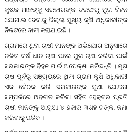
କୃଷକ ମାନଙ୍କୁ ସରକାରଙ୍କ ତରଫରୁ ମୁଗ ବିହନ
ଯୋଗାଇ ଦେବାକୁ ଜିଲ୍ଲା ମୁଖ୍ୟ କୃଷି ଅଧିକାରୀଙ୍କ
ନିକଟରେ ଦାବୀ କରାଯାଇଛି ।
ଗ୍ରାମରେ ଥିବା ଚାଷୀ ମାନଙ୍କ ଅଭିଯୋଗ ଅନୁସାରେ
ଚଳିତ ବର୍ଷ ଧାନ ଚାଷ ପରେ ମୁଗ ଚାଷ କରିବା ପାଇଁ
ସରକାରଙ୍କ ବିହନ ପାଇଁ ଅପେକ୍ଷା କରିଛନ୍ତି । ମୁଗ
ଚାଷ ପୂର୍ବରୁ ପଞ୍ଚାୟରେ ଥିବା ଗ୍ରାମ କୃଷି ଅଧିକାରୀ
ଏକ ବୈଠକ କରି ସରକାରଙ୍କ ନୂଆ ଯୋଜନା
ସମ୍ପର୍କରେ ଅବଗତ କରିବା ସହିତ ହେକ୍ଟର ପ୍ରତି
ଚାଷୀ ମାନଙ୍କୁ ଆଗୁଆ ୪ ହଜାର ୩ଶହ ଟଙ୍କା ଜମା
କରିବାକୁ ପଡିବ ।