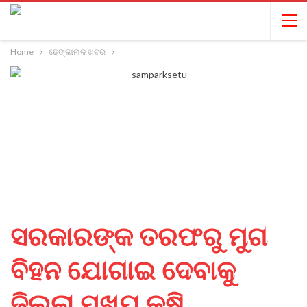
Home
ଢେଙ୍କାନାଳ ଖବର
ସରକାରଙ୍କ ତରଫରୁ ମୁଗ
ବିହନ ଯୋଗାଇ ଦେବାକୁ
ଜିଲ୍ଲା ମୁଖ୍ୟ କୃଷି