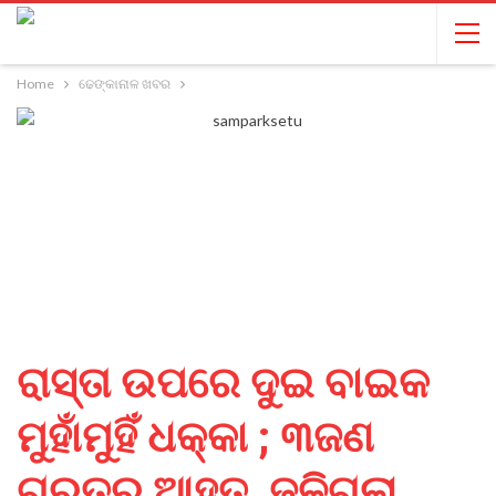
Home
ଢେଙ୍କାନାଳ ଖବର
ରାସ୍ତା ଉପରେ ଦୁଇ ବାଇକ
ମୁହାଁମୁହିଁ ଧକ୍କା ; ୩ଜଣ
ଗୁରୁତର ଆହତ, ଜଳିଗଲା