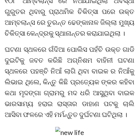
୧୦୮ ଆମ୍ବଲାନ୍ସ ରେ ନିଆଯାଇଥିଲା ଅବସ୍ଥା
ଗୁରୁତର ଥିବାରୁ ପ୍ରାଥମିକ ଚିକିତ୍ସା ପରେ ଉକ୍ତ
ଆମ୍ବଲାନ୍ସ ରେ ତୁରନ୍ତ ଢେଙ୍କାନାଳ ଜିଲ୍ଲା ମୁଖ୍ୟ
ଚିକିତ୍ସା କେନ୍ଦ୍ରକୁ ସ୍ଥାନାନ୍ତର କରାଯାଇଥିଲା ।
ଘଟଣା ସ୍ଥଳରେ ଗଁଦିଆ ପୋଲିସ ପହଁଚି ଉକ୍ତ ଗାଡି
ଦୁଇଟିକୁ ଜବତ କରିଛି ଅଗ୍ନିଶମ ବାହିନୀ ଘଟଣା
ସ୍ଥଳରେ ପହଞ୍ଚି ନିଆଁ ଲାଗି ଥିବା ବାଇକ ର ନିଆଁକୁ
ଲିଭାଇ ଥିଲେ, କିନ୍ତୁ କିଛି ପ୍ରତ୍ୟେକ ଙ୍କର କହିବା
କଥା ମୃଦଙ୍ଗା ଗ୍ରାମରୁ ମଦ ଧରି ଆସୁଥିବା ବାଇକ
ଭାରସାମ୍ୟ ହରାଇ ରାସ୍ତାର ଡାହାଣ ପଟକୁ ଚାଲି
ଆସିବା ଫଳରେ ଏହି ମର୍ମନ୍ତୁତ ଦୁର୍ଘଟଣା ଘଟିଥିଲା ।