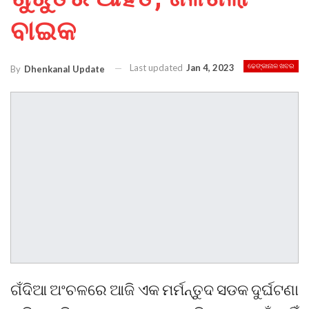
ବାଇକ
Last updated
Jan 4, 2023
ଢେଙ୍କାନାଳ ଖବର
By
Dhenkanal Update
ଗଁଦିଆ ଅଂଚଳରେ ଆଜି ଏକ ମର୍ମନ୍ତୁଦ ସଡକ ଦୁର୍ଘଟଣା