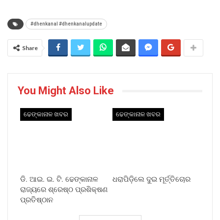
#dhenkanal #dhenkanalupdate
Share
You Might Also Like
ଢେଙ୍କାନାଳ ଖବର
ଢେଙ୍କାନାଳ ଖବର
ଡି. ଆଇ. ଇ. ଟି. ଢେଙ୍କାନାଳ
ଧରାପିଡ଼ିଲେ ଦୁଇ ମୂର୍ତ୍ତିଚୋର
ରାଜ୍ୟରେ ଶ୍ରେଷ୍ଠ ପ୍ରଶିକ୍ଷଣ
ପ୍ରତିଷ୍ଠାନ