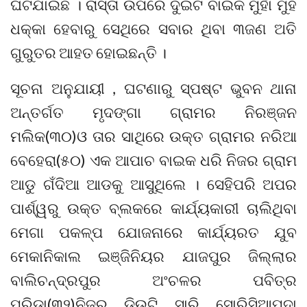
ଘଟିଯାଇଛି । ରାସ୍ତା ଉପରେ ଦୁଇଟି ବାଇକ ମୁହାଁ ମୁହିଁ
ଧକ୍କା ହେବାରୁ ସେଥିରେ ସବାର ଥିବା ୩ଜଣ ଅତି
ଗୁରୁତର ଆହତ ହୋଇଛନ୍ତି ।
ସୂଚନା ଅନୁଯାୟୀ , ଘଟଣାରୁ ସ୍ପଷ୍ଟ ଭୁବନ ଥାନା
ଅନ୍ତର୍ଗତ ମୃଦଙ୍ଗା ଗ୍ରାମର ନିରଞ୍ଜନ
ମଲିକ(୩୦)ଓ ତାର ସାଥିରେ ଉକ୍ତ ଗ୍ରାମର ନରିଆ
ବେହେରା(୫୦) ଏକ ଆପାଚ ବାଇକ ଧରି ନିଜର ଗ୍ରାମ
ଆଡୁ ଗଁଦିଆ ଆଡକୁ ଆସୁଥିଲେ । ସେହିପରି ଅପର
ପାର୍ଶ୍ୱରୁ ଉକ୍ତ ବ୍ଲକରେ କାର୍ଯ୍ୟକାରୀ ଚାଲିଥିବା
ମେଗା ପକଳ୍ପ ଯୋଜନାରେ କାର୍ଯ୍ୟରତ ଯୁବ
ମେକାନିକାଲ ଇଞ୍ଜିନିୟର ଯାଜପୁର ଜିଲ୍ଲାର
ବାଲିଚନ୍ଦ୍ରପୁର ଅଂଚଳର ପବିତ୍ର
ପରିଡା(୩୨)ନିଜର ଡିଉଟି ସାରି ସୋରିସିଆପଦା