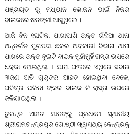
ପଞ୍ଚାୟତ ରୁ ମଧ୍ୟାନ ଭୋଜନ ପାଇଁ ନିଜର
ବାଇକରେ ଷଡଙ୍ଗୀ ଆସୁଥିଲେ ।
ଆଜି ଦିନ ୧ଘଟିକା ପାଖାପାଖି ଉକ୍ତ ଗଁଦିଆ ଥାନା
ଅନ୍ତର୍ଗତ ମୁଗପଦା ଛକର ଅବକାରୀ ବିଭାଗ ଥାନା
ପାଖରେ ଉକ୍ତ ଦୁଇଟି ବାଇକ ମୁହାଁମୁହିଁ ରାସ୍ତା ଉପରେ
ଧକ୍କା ହୋଇଥିଲା । ଯାହା ଫଳରେ ଏଥିରେ ସବାର
୩ଜଣ ଅତି ଗୁରୁତର ଆହତ ହୋଇଥିବା ବେଳେ,
ପବିତ୍ର ପରିଡା ଙ୍କର ବାଇକ ଟି ରାସ୍ତା ଉପରେ
ଜଳିଯାଇଥିଲା ।
ତୁରନ୍ତ ଆହତ ମାନଙ୍କୁ ପ୍ରଥମେ ସ୍ଥାନୀୟ
ଶ୍ରୀରାମଚନ୍ଦ୍ରପୁର ଗୋଷ୍ଠୀ ସ୍ୱାସ୍ଥ୍ୟ କେନ୍ଦ୍ରକୁ