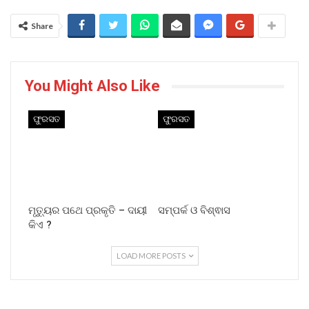
Share
You Might Also Like
ଫୁରସତ
ଫୁରସତ
ମୃତ୍ୟୁର ପଥେ ପ୍ରକୃତି – ଦାୟୀ
ସମ୍ପର୍କ ଓ ବିଶ୍ଵାସ
କିଏ ?
LOAD MORE POSTS