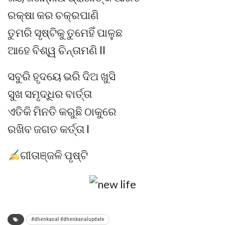
ରକ୍ଷା କର ଚକ୍ରପାଣି
ତୁମରି ସୃଷ୍ଟିକୁ ତୁମେହିଁ ପାଳୁଛ
ଆହେ ବିଶ୍ୱ ଚିନ୍ତାମଣି ll
ସବୁରି ହୃଦୟେ ଭରି ଦିଅ ଖୁସି
ସୁଖ ସମୃଦ୍ଧିର ବାର୍ତ୍ତା
ଏତିକି ମିନତି କରୁଛି ଠାକୁରେ
ରଖିବ ଜଗତ କର୍ତ୍ତା l
ଗୀତାଞ୍ଜଳି ପୃଷ୍ଟି
#dhenkanal #dhenkanalupdate