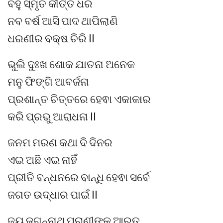
ବହୁ ସ୍ମୃତି କୀର୍ତ୍ତି ଧରି
ନବ ବର୍ଷ ଆସି ପାଦ ଥାପିଲାଣି
ଧରଣୀର ବକ୍ଷ ଚିରି ll
ଭୁଲି ଦୁଃଖ ଶୋକ ଯାତନା ଅନେକ
ମନୁ ଫିଙ୍ଗି ଆବର୍ଜନା
ପ୍ରଶାନ୍ତ ଚିତ୍ତରେ ହେଵା ଏକାକାର
କରି ପ୍ରଭୁ ଆରାଧନା ll
ଜନମ ମରଣ କଥା ଦି ଦିନର
ଏଇ ଅଛି ଏଇ ନାହିଁ
ପ୍ରୀତି ବନ୍ଧନରେ ବାନ୍ଧି ହେଵା ସର୍ବେ
ଜଗତ ଉଦ୍ଧାର ପାଇଁ ll
ଜୟ ଜଗନ୍ନାଥ ପ୍ରାଣୀଙ୍କ ଆରତ