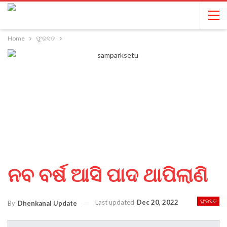
Home
ଫୁରସତ
ନବ ବର୍ଷ ଆସି ପାଦ ଥାପିଲାଣି
Last updated
Dec 20, 2022
ଫୁରସତ
By
Dhenkanal Update