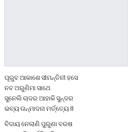
ପୂରୁବ ଆକାଶେ ସୀମନ୍ତିନୀ ହସେ
ନବ ଅରୁଣିମା ସାଥେ
ସୁନେଲି ଚାଦର ଆହାକି ସୁନ୍ଦର
ଭବ୍ୟ ଉନ୍ମାଦନା ମର୍ତ୍ତ୍ୟେ ll
ବିଦାୟ ନେଲାଣି ପୁରୁଣା ବରଷ