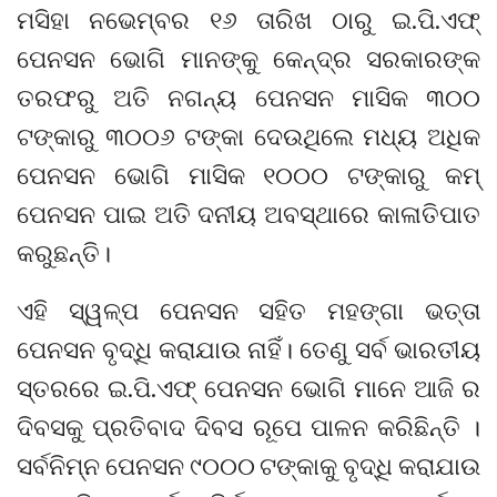
ମସିହା ନଭେମ୍ବର ୧୬ ତାରିଖ ଠାରୁ ଇ.ପି.ଏଫ୍
ପେନସନ ଭୋଗି ମାନଙ୍କୁ କେନ୍ଦ୍ର ସରକାରଙ୍କ
ତରଫରୁ ଅତି ନଗନ୍ୟ ପେନସନ ମାସିକ ୩୦୦
ଟଙ୍କାରୁ ୩୦୦୬ ଟଙ୍କା ଦେଉଥିଲେ ମଧ୍ୟ ଅଧିକ
ପେନସନ ଭୋଗି ମାସିକ ୧୦୦୦ ଟଙ୍କାରୁ କମ୍
ପେନସନ ପାଇ ଅତି ଦନୀୟ ଅବସ୍ଥାରେ କାଳାତିପାତ
କରୁଛନ୍ତି।
ଏହି ସ୍ୱଳ୍ପ ପେନସନ ସହିତ ମହଙ୍ଗା ଭତ୍ତା
ପେନସନ ବୃଦ୍ଧି କରାଯାଉ ନାହିଁ। ତେଣୁ ସର୍ବ ଭାରତୀୟ
ସ୍ତରରେ ଇ.ପି.ଏଫ୍ ପେନସନ ଭୋଗି ମାନେ ଆଜି ର
ଦିବସକୁ ପ୍ରତିବାଦ ଦିବସ ରୂପେ ପାଳନ କରିଛିନ୍ତି ।
ସର୍ବନିମ୍ନ ପେନସନ ୯୦୦୦ ଟଙ୍କାକୁ ବୃଦ୍ଧି କରାଯାଉ