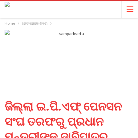
Home
ଢେଙ୍କାନାଳ ଖବର
ଜିଲ୍ଲା ଇ.ପି.ଏଫ୍ ପେନସନ
ସଂଘ ତରଫରୁ ପ୍ରଧାନ
ମନ୍ତ୍ରୀଙ୍କୁ ଦାବିପାତ୍ର