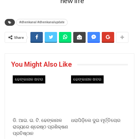
#dhenkanal #dhenkanalupdate
Share
You Might Also Like
ଢେଙ୍କାନାଳ ଖବର
ଢେଙ୍କାନାଳ ଖବର
ଡି. ଆଇ. ଇ. ଟି. ଢେଙ୍କାନାଳ
ଧରାପିଡ଼ିଲେ ଦୁଇ ମୂର୍ତ୍ତିଚୋର
ରାଜ୍ୟରେ ଶ୍ରେଷ୍ଠ ପ୍ରଶିକ୍ଷଣ
ପ୍ରତିଷ୍ଠାନ