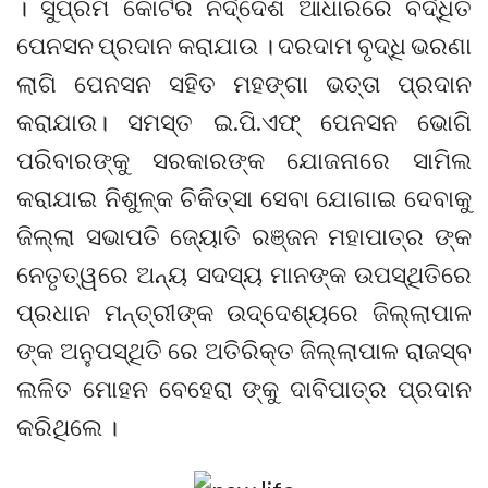
। ସୁପ୍ରିମ କୋର୍ଟର ନିର୍ଦ୍ଦେଶ ଆଧାରରେ ବର୍ଦ୍ଧିତ
ପେନସନ ପ୍ରଦାନ କରାଯାଉ । ଦରଦାମ ବୃଦ୍ଧି ଭରଣା
ଲାଗି ପେନସନ ସହିତ ମହଙ୍ଗା ଭତ୍ତା ପ୍ରଦାନ
କରାଯାଉ। ସମସ୍ତ ଇ.ପି.ଏଫ୍ ପେନସନ ଭୋଗି
ପରିବାରଙ୍କୁ ସରକାରଙ୍କ ଯୋଜନାରେ ସାମିଲ
କରାଯାଇ ନିଶୁଳ୍କ ଚିକିତ୍ସା ସେବା ଯୋଗାଇ ଦେବାକୁ
ଜିଲ୍ଲା ସଭାପତି ଜ୍ୟୋତି ରଞ୍ଜନ ମହାପାତ୍ର ଙ୍କ
ନେତୃତ୍ୱରେ ଅନ୍ୟ ସଦସ୍ୟ ମାନଙ୍କ ଉପସ୍ଥିତିରେ
ପ୍ରଧାନ ମନ୍ତ୍ରୀଙ୍କ ଉଦ୍ଦେଶ୍ୟରେ ଜିଲ୍ଲାପାଳ
ଙ୍କ ଅନୁପସ୍ଥିତି ରେ ଅତିରିକ୍ତ ଜିଲ୍ଲାପାଳ ରାଜସ୍ବ
ଲଳିତ ମୋହନ ବେହେରା ଙ୍କୁ ଦାବିପାତ୍ର ପ୍ରଦାନ
କରିଥିଲେ ।