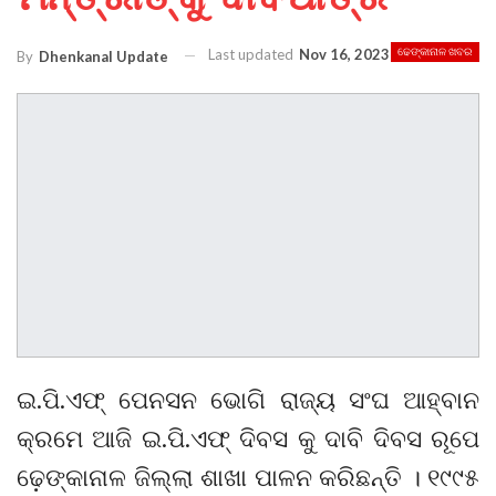
Last updated
Nov 16, 2023
ଢେଙ୍କାନାଳ ଖବର
By
Dhenkanal Update
ଇ.ପି.ଏଫ୍ ପେନସନ ଭୋଗି ରାଜ୍ୟ ସଂଘ ଆହ୍ବାନ
କ୍ରମେ ଆଜି ଇ.ପି.ଏଫ୍ ଦିବସ କୁ ଦାବି ଦିବସ ରୂପେ
ଢ଼େଙ୍କାନାଳ ଜିଲ୍ଲା ଶାଖା ପାଳନ କରିଛନ୍ତି । ୧୯୯୫