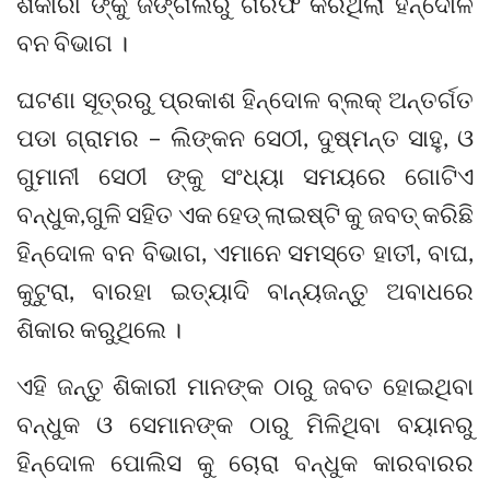
ଶିକାରୀ ଙ୍କୁ ଜଙ୍ଗଲରୁ ଗିରଫ କରିଥିଲା ହିନ୍ଦୋଳ
ବନ ବିଭାଗ ।
ଘଟଣା ସୂତ୍ରରୁ ପ୍ରକାଶ ହିନ୍ଦୋଳ ବ୍ଲକ୍ ଅନ୍ତର୍ଗତ
ପଡା ଗ୍ରାମର – ଲିଙ୍କନ ସେଠୀ, ଦୁଷ୍ମନ୍ତ ସାହୁ, ଓ
ଗୁମାନୀ ସେଠୀ ଙ୍କୁ ସଂଧ୍ୟା ସମୟରେ ଗୋଟିଏ
ବନ୍ଧୁକ,ଗୁଳି ସହିତ ଏକ ହେଡ୍ ଲାଇଷ୍ଟି କୁ ଜବତ୍ କରିଛି
ହିନ୍ଦୋଳ ବନ ବିଭାଗ, ଏମାନେ ସମସ୍ତେ ହାତୀ, ବାଘ,
କୁଟୁରା, ବାରହା ଇତ୍ୟାଦି ବାନ୍ୟଜନ୍ତୁ ଅବାଧରେ
ଶିକାର କରୁଥିଲେ ।
ଏହି ଜନ୍ତୁ ଶିକାରୀ ମାନଙ୍କ ଠାରୁ ଜବତ ହୋଇଥିବା
ବନ୍ଧୁକ ଓ ସେମାନଙ୍କ ଠାରୁ ମିଳିଥିବା ବୟାନରୁ
ହିନ୍ଦୋଳ ପୋଲିସ କୁ ଚୋରା ବନ୍ଧୁକ କାରବାରର