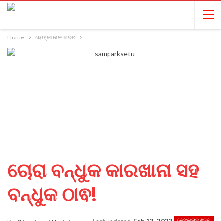
Home
ଢେଙ୍କାନାଳ ଖବର
ଚୋରା ବନ୍ଧୁକ କାରଖାନା ସହ
ବନ୍ଧୁକ ଠାଵ!
ଢେଙ୍କାନାଳ ଖବର