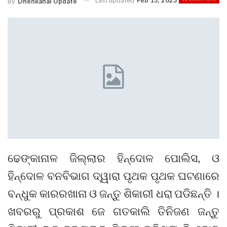
Last updated
Feb 13, 2023
By
Dhenkanal Update
ଢେଙ୍କାନାଳ ଜିଲ୍ଲାର ହିନ୍ଦୋଳ ପୋଲିସ, ଓ
ହିନ୍ଦୋଳ ବନବିଭାଗ ଦ୍ୱାରା ପୃଥକ ପୃଥକ ଘଟଣାରେ
ବନ୍ଧୁକ କାରରଖାନା ଓ ଜନ୍ତୁ ଶିକାରୀ ଧରା ପଡିଛନ୍ତି ।
ଖବରରୁ ପ୍ରକାଶ ଜେ ଗତକାଲି ତିନିଜଣ ଜନ୍ତୁ