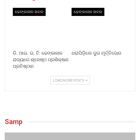
ଢେଙ୍କାନାଳ ଖବର
ଢେଙ୍କାନାଳ ଖବର
ଡି. ଆଇ. ଇ. ଟି. ଢେଙ୍କାନାଳ
ଧରାପିଡ଼ିଲେ ଦୁଇ ମୂର୍ତ୍ତିଚୋର
ରାଜ୍ୟରେ ଶ୍ରେଷ୍ଠ ପ୍ରଶିକ୍ଷଣ
ପ୍ରତିଷ୍ଠାନ
LOAD MORE POSTS
Samp