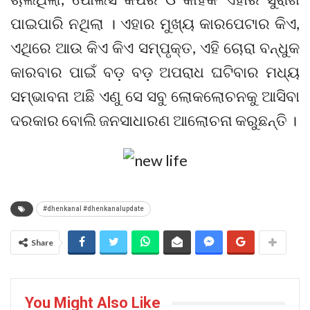
ପାଇପାରି ନଥିଲା । ଏହାର ମୁଖ୍ୟ କାରପେଟାର କିଏ,
ଏଥିରେ ଆଉ କିଏ କିଏ ସମ୍ପୃକ୍ତ, ଏହି ଚୋରା ବନ୍ଧୁକ
କାରବାର ପାଇଁ ବଡ଼ ବଡ଼ ଅପରାଧ ଘଟିବାର ମଧ୍ୟ
ସମ୍ଭାବନା ଅଛି ଏଣୁ ସେ ସବୁ ଲୋକଲୋଚନକୁ ଆସିବା
ଦରକାର ବୋଲି ଜନସାଧାରଣ ଆଲୋଚନା କରୁଛନ୍ତି ।
#dhenkanal #dhenkanalupdate
Share
You Might Also Like