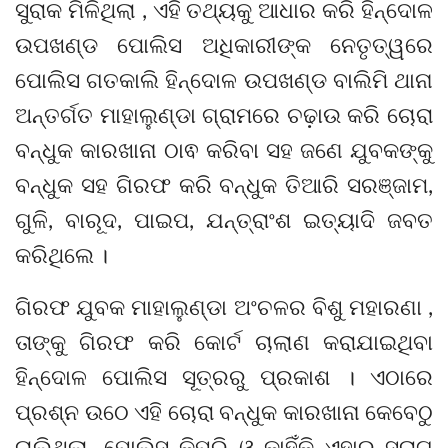
ସୁରାକ ମିଳିଥିଲା , ଏହି ତଥ୍ୟକୁ ଆଧାର କରି ହିନ୍ଦୋଳ
ଉପଖଣ୍ଡ ପୋଲିସ ଅଧିକାରୀଙ୍କ ନେତୃତ୍ୱରେ
ପୋଲିସ ଗତକାଲି ହିନ୍ଦୋଳ ଉପଖଣ୍ଡ ବାଲିମି ଥାନା
ଅନ୍ତର୍ଗତ ମାହାଲୁଣ୍ଡା ଗ୍ରାମରେ ଚଢ଼ାଉ କରି ଚୋରା
ବନ୍ଧୁକ କାରଖାନା ଠାଵ କରିବା ସହ ଜଣେ ଯୁବକଙ୍କୁ
ବନ୍ଧୁକ ସହ ଗିରଫ କରି ବନ୍ଧୁକ ତିଆରି ସରଞ୍ଜାମ,
ଗୁଳି, ବାରୂଦ, ପାଇପ, ଯନ୍ତ୍ରାଂଶ ଇତ୍ୟାଦି ଜବତ
କରିଥିଲେ ।
ଗିରଫ ଯୁବକ ମାହାଲୁଣ୍ଡା ଅଂଚଳର ବିଶୁ ମହାରଣା ,
ତାଙ୍କୁ ଗିରଫ କରି କୋର୍ଟ ଚାଲାଣ କରାଯାଇଥିବା
ହିନ୍ଦୋଳ ପୋଲିସ ସୂତ୍ରରୁ ପ୍ରକାଶ । ଏଠାରେ
ପ୍ରଶ୍ନ ଉଠେ ଏହି ଚୋରା ବନ୍ଧୁକ କାରଖାନା କେବେଠୁ
ଚାଲିଥିଲା, ପୋଲିସ କିପରି ଓ କାହିଁକି ଏହାର ସୁରାଗ