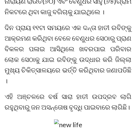
ନାରାୟଣ ରାଉତ(୬୦) ଏବଂ ବେଣୁଧର ସାହୁ (୬୫)ଗ୍ରାମ
ନିକଟରେ ଥିବା କାଜୁ ବଗିଚାକୁ ଯାଇଥିଲେ ।
ଦିନ ପ୍ରାୟ ୧୧ଟା ସମୟରେ ଏକ ଦନ୍ତା ହାତୀ ରବିଙ୍କୁ
ଆକ୍ରମଣ କରିଥିବା ବେଳେ ବେଣୁଧର ସେଠାରୁ ପ୍ରାଣ
ବିକଳର ପଳାଇ ଆସିଥିଲେ ଖବରପାଇ ପରିବାର
ଲୋକ ସେଠାକୁ ଯାଇ ରବିଙ୍କୁ ଉଦ୍ଧାର କରି ଜିଲ୍ଲା
ମୁଖ୍ୟ ଚିକିତ୍ସାଳୟରେ ଭର୍ତ୍ତି କରିଥିବାର ଜଣାପଡିଛି
।
ଏହି ଅଞ୍ଚଳରେ ବର୍ଷ ସାରା ହାତୀ ଉପଦ୍ରବ ଲାଗି
ରହୁଥିବାରୁ ଜନ ଅସନ୍ତୋଷ ବୃଦ୍ଧି ପାଇବାରେ ଲାଗିଛି।