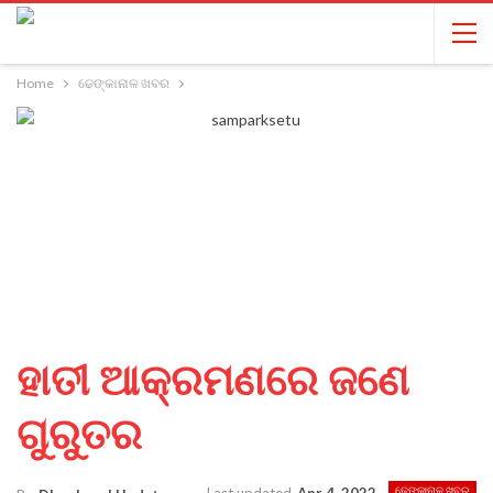
Home
ଢେଙ୍କାନାଳ ଖବର
ହାତୀ ଆକ୍ରମଣରେ ଜଣେ
ଗୁରୁତର
ଢେଙ୍କାନାଳ ଖବର