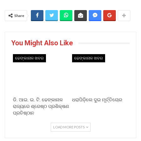
Share
You Might Also Like
ଢେଙ୍କାନାଳ ଖବର
ଢେଙ୍କାନାଳ ଖବର
ଡି. ଆଇ. ଇ. ଟି. ଢେଙ୍କାନାଳ
ଧରାପିଡ଼ିଲେ ଦୁଇ ମୂର୍ତ୍ତିଚୋର
ରାଜ୍ୟରେ ଶ୍ରେଷ୍ଠ ପ୍ରଶିକ୍ଷଣ
ପ୍ରତିଷ୍ଠାନ
LOAD MORE POSTS