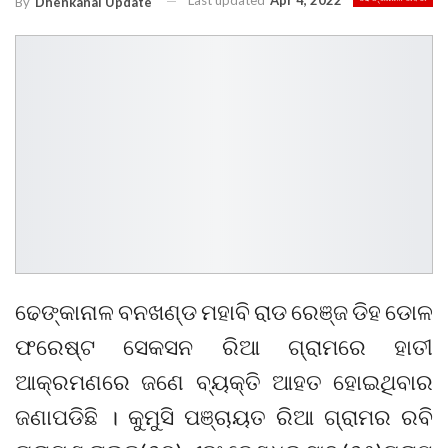
Last updated
Apr 4, 2022
By
Dhenkanal Update
ଢେଙ୍କାନାଳ ବନଖଣ୍ଡ ମହାବି ରାଡ ରେଞ୍ଜ ଡିହ ଡୋଳ
ଫରେଷ୍ଟ ସେକସନ ରିଆ ଗ୍ରାମରେ ହାତୀ
ଆକ୍ରମଣରେ ଜଣେ ବ୍ୟକ୍ତି ଆହତ ହୋଇଥିବାର
ଜଣାପଡିଛି । କୁମୁସି ପଞ୍ଚାୟତ ରିଆ ଗ୍ରାମର ରବି