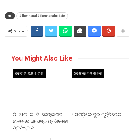
#dhenkanal #dhenkanalupdate
Share
You Might Also Like
ଢେଙ୍କାନାଳ ଖବର
ଢେଙ୍କାନାଳ ଖବର
ଡି. ଆଇ. ଇ. ଟି. ଢେଙ୍କାନାଳ
ଧରାପିଡ଼ିଲେ ଦୁଇ ମୂର୍ତ୍ତିଚୋର
ରାଜ୍ୟରେ ଶ୍ରେଷ୍ଠ ପ୍ରଶିକ୍ଷଣ
ପ୍ରତିଷ୍ଠାନ