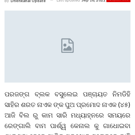
Last updated
Sep 16, 2022
By
Dhenkanal Update
ପରଜଙ୍ଗ ବ୍ଲକ ବସୁଲେଇ ପଞ୍ଚାୟତ ନିମଡିହି
ସାହିର ଶରତ ନାଏକ ଙ୍କ ପୁଅ ପ୍ରମୋଦ ନାଏକ (୪୫)
ଆଜି ବିଲ ରୁ କାମ ସାରି ମଧ୍ୟାହ୍ନରେ ସମୟରେ
ରେଙ୍ଗାଲି ବାମ ପାର୍ଶ୍ୱ କେନାଲ କୁ ଗାଧୋଇବା