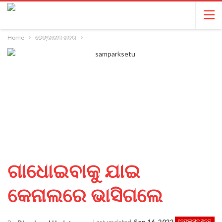
Home
ଢେଙ୍କାନାଳ ଖବର
ଗାଧୋଇବାକୁ ଯାଇ
କେନାଲରେ ଭାସିଗଲେ
ଢେଙ୍କାନାଳ ଖବର