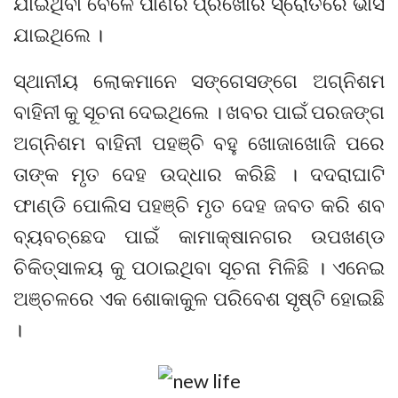
ଯାଇଥିବା ବେଳେ ପାଣିର ପ୍ରଖୋର ସ୍ରୋତରେ ଭାସି
ଯାଇଥିଲେ ।
ସ୍ଥାନୀୟ ଲୋକମାନେ ସଙ୍ଗେସଙ୍ଗେ ଅଗ୍ନିଶମ
ବାହିନୀ କୁ ସୂଚନା ଦେଇଥିଲେ । ଖବର ପାଇଁ ପରଜଙ୍ଗ
ଅଗ୍ନିଶମ ବାହିନୀ ପହଞ୍ଚି ବହୁ ଖୋଜାଖୋଜି ପରେ
ତାଙ୍କ ମୃତ ଦେହ ଉଦ୍ଧାର କରିଛି । ଦଦରାଘାଟି
ଫାଣ୍ଡି ପୋଲିସ ପହଞ୍ଚି ମୃତ ଦେହ ଜବତ କରି ଶବ
ବ୍ୟବଚ୍ଛେଦ ପାଇଁ କାମାକ୍ଷାନଗର ଉପଖଣ୍ଡ
ଚିକିତ୍ସାଳୟ କୁ ପଠାଇଥିବା ସୂଚନା ମିଳିଛି । ଏନେଇ
ଅଞ୍ଚଳରେ ଏକ ଶୋକାକୁଳ ପରିବେଶ ସୃଷ୍ଟି ହୋଇଛି
।